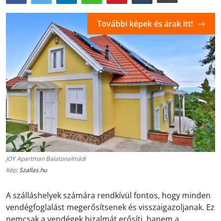
További képek és árak itt!
JOY Apartman Balatonalmádi
Kép:
Szallas.hu
A szálláshelyek számára rendkívül fontos, hogy minden
vendégfoglalást megerősítsenek és visszaigazoljanak. Ez
nemcsak a vendégek bizalmát erősíti, hanem a