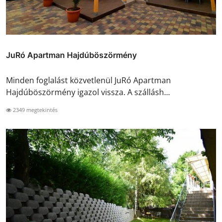
JuRó Apartman Hajdúböszörmény
Minden foglalást közvetlenül JuRó Apartman
Hajdúböszörmény igazol vissza. A szállásh...
2349 megtekintés