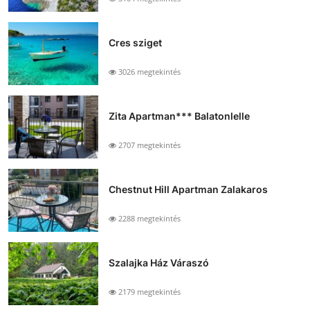
Cres sziget
3026 megtekintés
Zita Apartman*** Balatonlelle
2707 megtekintés
Chestnut Hill Apartman Zalakaros
2288 megtekintés
Szalajka Ház Váraszó
2179 megtekintés