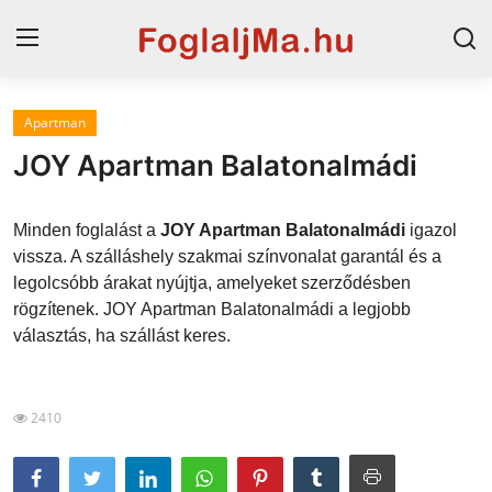
Apartman
Magyarország
JOY Apartman Balatonalmádi
Horvát tengerpart
Minden foglalást a
JOY Apartman Balatonalmádi
igazol
Szállások a Balatonon
vissza. A szálláshely szakmai színvonalat garantál és a
legolcsóbb árakat nyújtja, amelyeket szerződésben
Horvátország
rögzítenek. JOY Apartman Balatonalmádi a legjobb
Blog
választás, ha szállást keres.
Szállások Hajdúszoboszlón
2410