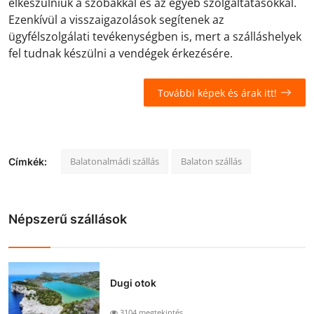
elkészülniük a szobákkal és az egyéb szolgáltatásokkal.
Ezenkívül a visszaigazolások segítenek az
ügyfélszolgálati tevékenységben is, mert a szálláshelyek
fel tudnak készülni a vendégek érkezésére.
További képek és árak itt!
Balatonalmádi szállás
Balaton szállás
Címkék:
Népszerű szállások
Dugi otok
3104 megtekintés