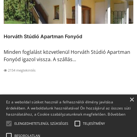
Horváth Stúdió Apartman Fonyód
Minden foglalást közvetlenül Horváth Stúdió Apartman
Fonyód igazol vissza. A szállás...
2154 megtekintés
×
Ez a weboldal sütiket használ a felhasználói élmény javítása
érdekében. A weboldalunk használatával Ön hozzájárul az összes süti
használatához, a Cookie szabályzatunknak megfelelően.
Bővebben
ELENGEDHETETLENÜL SZÜKSÉGES
TELJESÍTMÉNY
BESOROLATLAN