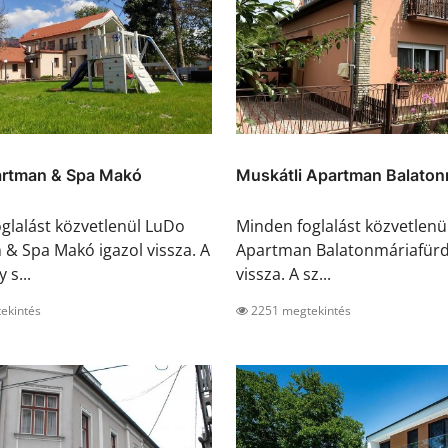
rtman & Spa Makó
Muskátli Apartman Balatonm
glalást közvetlenül LuDo
Minden foglalást közvetlenü
& Spa Makó igazol vissza. A
Apartman Balatonmáriafürd
 s...
vissza. A sz...
ekintés
2251 megtekintés