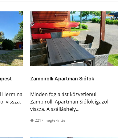
apest
Zampirolli Apartman Siófok
ül Hermina
Minden foglalást közvetlenül
l vissza.
Zampirolli Apartman Siófok igazol
vissza. A szálláshely...
2217 megtekintés