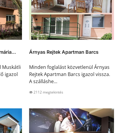
ária...
Árnyas Rejtek Apartman Barcs
l Muskátli
Minden foglalást közvetlenül Árnyas
ő igazol
Rejtek Apartman Barcs igazol vissza.
A szálláshe...
2112 megtekintés