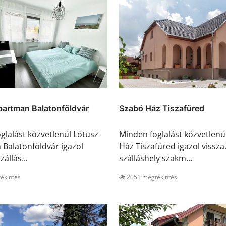
partman Balatonföldvár
Szabó Ház Tiszafüred
glalást közvetlenül Lótusz
Minden foglalást közvetlenü
Balatonföldvár igazol
Ház Tiszafüred igazol vissza
zállás...
szálláshely szakm...
ekintés
2051 megtekintés