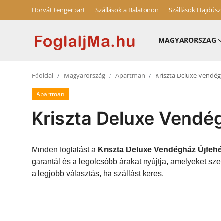
Horvát tengerpart
Szállások a Balatonon
Szállások Hajdús
MAGYARORSZÁG
Magyarország
Főoldal
Magyarország
Apartman
Kriszta Deluxe Vendég
Horvát tengerpart
Apartman
Szállások a Balatonon
Kriszta Deluxe Vendé
Horvátország
Blog
Minden foglalást a
Kriszta Deluxe Vendégház Újfehé
garantál és a legolcsóbb árakat nyújtja, amelyeket s
Szállások Hajdúszoboszlón
a legjobb választás, ha szállást keres.