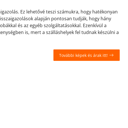
zaigazolás. Ez lehetővé teszi számukra, hogy hatékonyan
 visszaigazolások alapján pontosan tudják, hogy hány
zobákkal és az egyéb szolgáltatásokkal. Ezenkívül a
kenységben is, mert a szálláshelyek fel tudnak készülni a
További képek és árak itt!