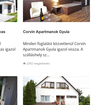
vas
Corvin Apartmanok Gyula
l
Minden foglalást közvetlenül Corvin
as igazol
Apartmanok Gyula igazol vissza. A
szálláshely sz...
2392 megtekintés