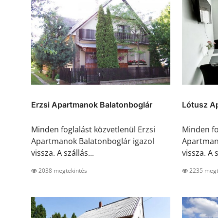
Erzsi Apartmanok Balatonboglár
Lótusz A
Minden foglalást közvetlenül Erzsi
Minden fo
Apartmanok Balatonboglár igazol
Apartman 
vissza. A szállás...
vissza. A s
2038 megtekintés
2235 megt