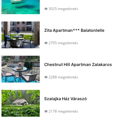
3025 megtekintés
Zita Apartman*** Balatonlelle
2705 megtekintés
Chestnut Hill Apartman Zalakaros
2288 megtekintés
Szalajka Ház Váraszó
2178 megtekintés