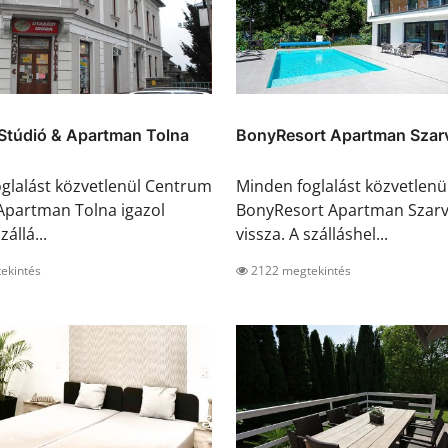
Stúdió & Apartman Tolna
BonyResort Apartman Szar
glalást közvetlenül Centrum
Minden foglalást közvetlenü
Apartman Tolna igazol
BonyResort Apartman Szarv
zállá...
vissza. A szálláshel...
ekintés
2122 megtekintés