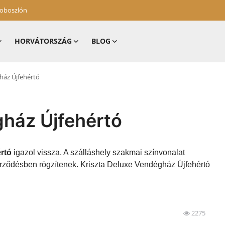
zoboszlón
HORVÁTORSZÁG
BLOG
ház Újfehértó
gház Újfehértó
rtó
igazol vissza. A szálláshely szakmai színvonalat
zerződésben rögzítenek. Kriszta Deluxe Vendégház Újfehértó
2275