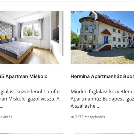
65 Apartman Miskolc
Hermina Apartmanház Bud
glalást közvetlenül Comfort
Minden foglalást közvetlen
an Miskolc igazol vissza. A
Apartmanház Budapest igazo
..
A szálláshe...
ekintés
2178 megtekintés