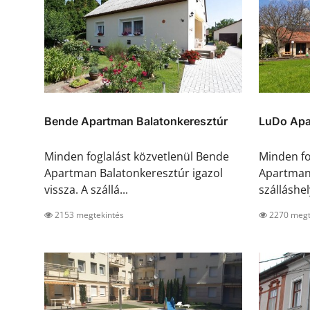
Bende Apartman Balatonkeresztúr
LuDo Apa
Minden foglalást közvetlenül Bende
Minden fo
Apartman Balatonkeresztúr igazol
Apartman 
vissza. A szállá...
szálláshely
2153 megtekintés
2270 megt