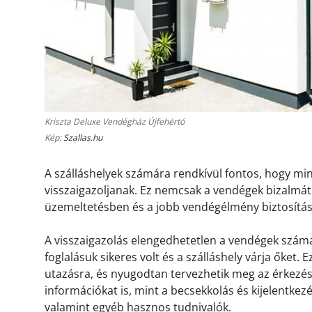
Kriszta Deluxe Vendégház Újfehértó
Kép:
Szallas.hu
A szálláshelyek számára rendkívül fontos, hogy m
visszaigazoljanak. Ez nemcsak a vendégek bizalmát 
üzemeltetésben és a jobb vendégélmény biztosítá
A visszaigazolás elengedhetetlen a vendégek számá
foglalásuk sikeres volt és a szálláshely várja őket.
utazásra, és nyugodtan tervezhetik meg az érkezésü
információkat is, mint a becsekkolás és kijelentkez
valamint egyéb hasznos tudnivalók.