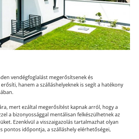
inden vendégfoglalást megerősítsenek és
erősíti, hanem a szálláshelyeknek is segít a hatékony
sában.
ra, mert ezáltal megerősítést kapnak arról, hogy a
 Ezzel a bizonyossággal mentálisan felkészülhetnek az
ket. Ezenkívül a visszaigazolás tartalmazhat olyan
és pontos időpontja, a szálláshely elérhetőségei,