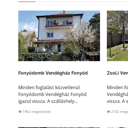
Fonyódomb Vendégház Fonyód
ZsoLi Ve
Minden foglalást közvetlenül
Minden fo
Fonyódomb Vendégház Fonyód
Vendéghá
igazol vissza. A szálláshely...
vissza. A s
1962 megtekintés
2102 megt