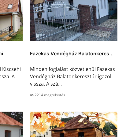
hi
Fazekas Vendégház Balatonkeres...
 Kiscsehi
Minden foglalást közvetlenül Fazekas
ssza. A
Vendégház Balatonkeresztúr igazol
vissza. A szá...
2214 megtekintés