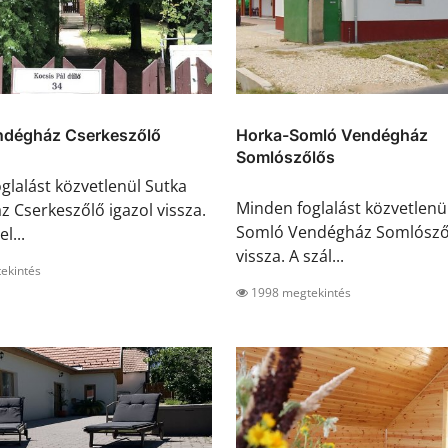
ndégház Cserkeszőlő
Horka-Somló Vendégház
Somlószőlős
glalást közvetlenül Sutka
Minden foglalást közvetlenü
 Cserkeszőlő igazol vissza.
Somló Vendégház Somlószől
l...
vissza. A szál...
ekintés
1998 megtekintés