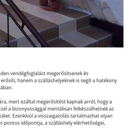
inden vendégfoglalást megerősítsenek és
erősíti, hanem a szálláshelyeknek is segít a hatékony
sában.
ra, mert ezáltal megerősítést kapnak arról, hogy a
 Ezzel a bizonyossággal mentálisan felkészülhetnek az
ket. Ezenkívül a visszaigazolás tartalmazhat olyan
és pontos időpontja, a szálláshely elérhetőségei,