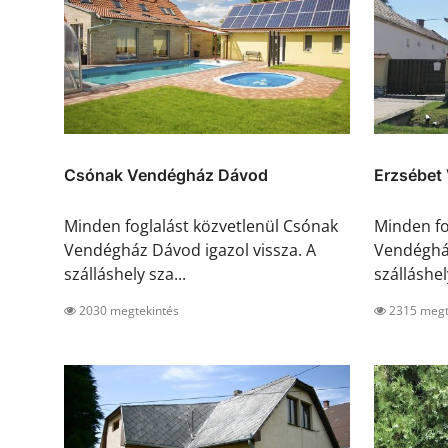
Csónak Vendégház Dávod
Erzsébet
Minden foglalást közvetlenül Csónak
Minden fo
Vendégház Dávod igazol vissza. A
Vendégház
szálláshely sza...
szálláshely
2030 megtekintés
2315 megt