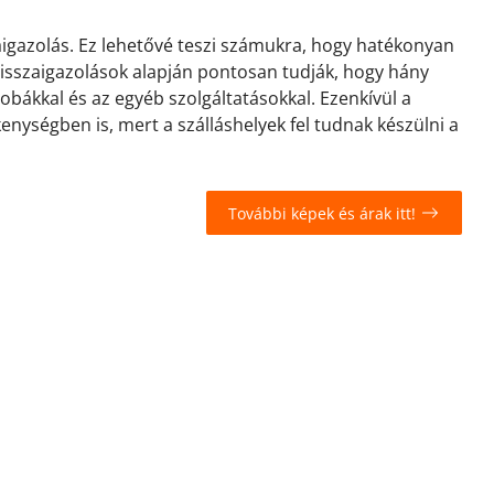
zaigazolás. Ez lehetővé teszi számukra, hogy hatékonyan
 visszaigazolások alapján pontosan tudják, hogy hány
zobákkal és az egyéb szolgáltatásokkal. Ezenkívül a
kenységben is, mert a szálláshelyek fel tudnak készülni a
További képek és árak itt!