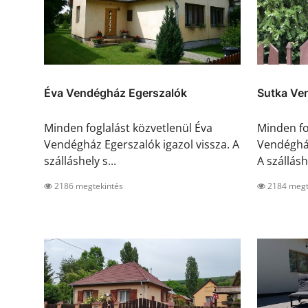
Éva Vendégház Egerszalók
Sutka Ve
Minden foglalást közvetlenül Éva
Minden fo
Vendégház Egerszalók igazol vissza. A
Vendégház
szálláshely s...
A szálláshe
2186 megtekintés
2184 megt