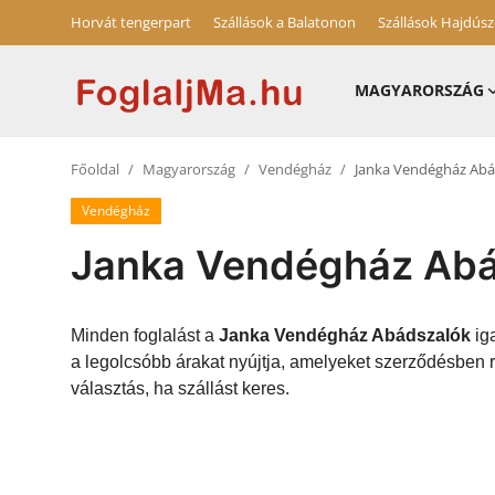
Horvát tengerpart
Szállások a Balatonon
Szállások Hajdús
MAGYARORSZÁG
Horvát tengerpart
Főoldal
Magyarország
Vendégház
Janka Vendégház Abá
Magyarország
Vendégház
Horvátország
Janka Vendégház Abá
Szállások a Balatonon
Szállások Hajdúszoboszlón
Minden foglalást a
Janka Vendégház Abádszalók
iga
a legolcsóbb árakat nyújtja, amelyeket szerződésben
Blog
választás, ha szállást keres.