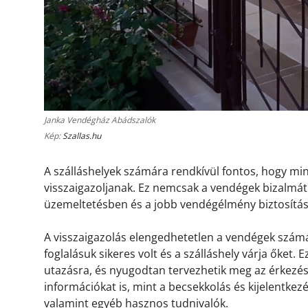
Janka Vendégház Abádszalók
Kép:
Szallas.hu
A szálláshelyek számára rendkívül fontos, hogy m
visszaigazoljanak. Ez nemcsak a vendégek bizalmát 
üzemeltetésben és a jobb vendégélmény biztosítá
A visszaigazolás elengedhetetlen a vendégek számá
foglalásuk sikeres volt és a szálláshely várja őket.
utazásra, és nyugodtan tervezhetik meg az érkezésü
információkat is, mint a becsekkolás és kijelentkez
valamint egyéb hasznos tudnivalók.