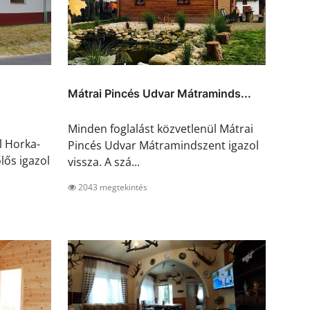
Mátrai Pincés Udvar Mátraminds...
Minden foglalást közvetlenül Mátrai
l Horka-
Pincés Udvar Mátramindszent igazol
ős igazol
vissza. A szá...
2043 megtekintés