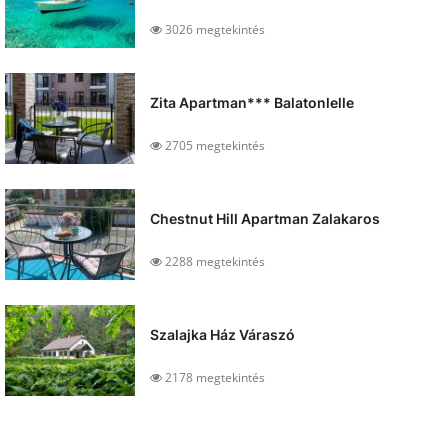
3026 megtekintés
Zita Apartman*** Balatonlelle
2705 megtekintés
Chestnut Hill Apartman Zalakaros
2288 megtekintés
Szalajka Ház Váraszó
2178 megtekintés