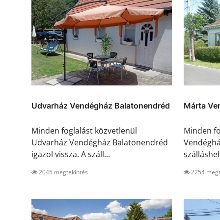
Udvarház Vendégház Balatonendréd
Márta Ve
Minden foglalást közvetlenül
Minden fo
Udvarház Vendégház Balatonendréd
Vendégház
igazol vissza. A száll...
szálláshely
2045 megtekintés
2254 megt