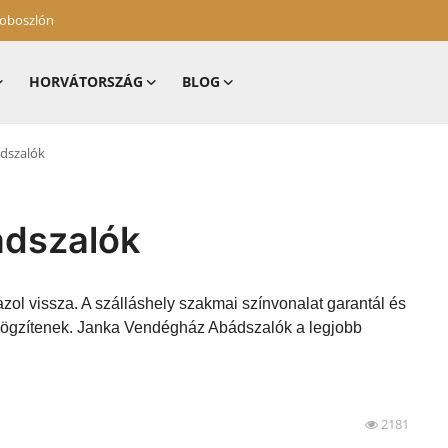
zoboszlón
HORVÁTORSZÁG
BLOG
dszalók
dszalók
zol vissza. A szálláshely szakmai színvonalat garantál és
 rögzítenek. Janka Vendégház Abádszalók a legjobb
2181