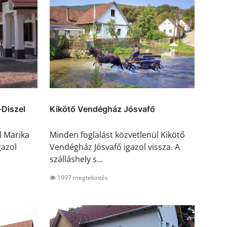
Diszel
Kikötő Vendégház Jósvafő
l Marika
Minden foglalást közvetlenül Kikötő
gazol
Vendégház Jósvafő igazol vissza. A
szálláshely s...
1997 megtekintés