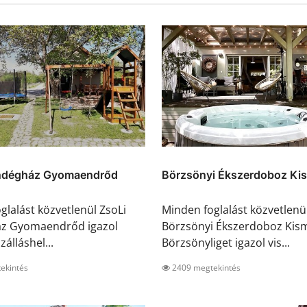
ndégház Gyomaendrőd
Börzsönyi Ékszerdoboz Kis
glalást közvetlenül ZsoLi
Minden foglalást közvetlenü
z Gyomaendrőd igazol
Börzsönyi Ékszerdoboz Kis
zálláshel...
Börzsönyliget igazol vis...
ekintés
2409 megtekintés