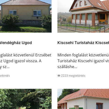
 Vendégház Ugod
Kiscsehi Turistaház Kiscse
glalást közvetlenül Erzsébet
Minden foglalást közvetlenül
 Ugod igazol vissza. A
Turistaház Kiscsehi igazol vi
 sz...
szálláshe...
ekintés
2223 megtekintés