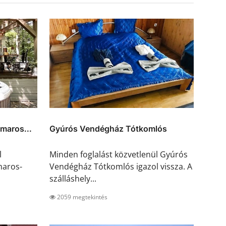
maros...
Gyúrós Vendégház Tótkomlós
l
Minden foglalást közvetlenül Gyúrós
maros-
Vendégház Tótkomlós igazol vissza. A
szálláshely...
2059 megtekintés