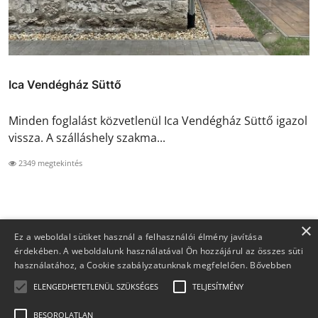
Ica Vendégház Süttő
Minden foglalást közvetlenül Ica Vendégház Süttő igazol
vissza. A szálláshely szakma...
2349 megtekintés
×
Ez a weboldal sütiket használ a felhasználói élmény javítása
érdekében. A weboldalunk használatával Ön hozzájárul az összes süti
használatához, a Cookie szabályzatunknak megfelelően.
Bővebben
ELENGEDHETETLENÜL SZÜKSÉGES
TELJESÍTMÉNY
BESOROLATLAN