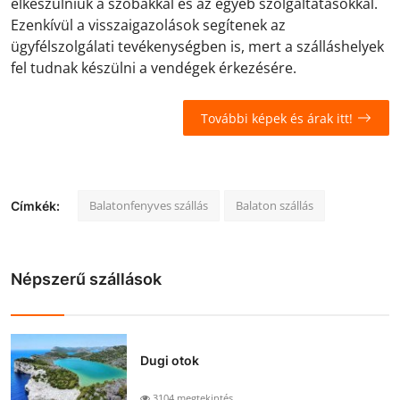
elkészülniük a szobákkal és az egyéb szolgáltatásokkal.
Ezenkívül a visszaigazolások segítenek az
ügyfélszolgálati tevékenységben is, mert a szálláshelyek
fel tudnak készülni a vendégek érkezésére.
További képek és árak itt!
Balatonfenyves szállás
Balaton szállás
Címkék:
Népszerű szállások
Dugi otok
3104 megtekintés