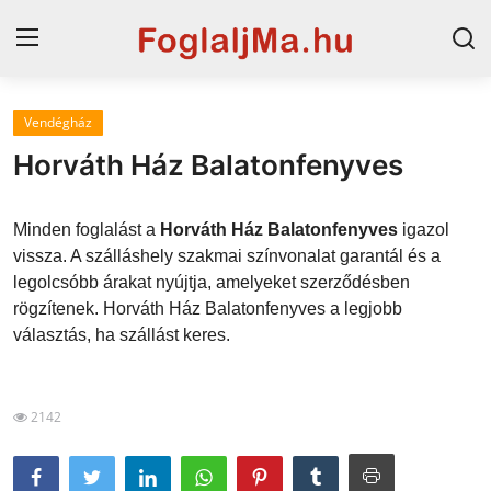
Vendégház
Magyarország
Horváth Ház Balatonfenyves
Horvát tengerpart
Minden foglalást a
Horváth Ház Balatonfenyves
igazol
Horvátország
vissza. A szálláshely szakmai színvonalat garantál és a
legolcsóbb árakat nyújtja, amelyeket szerződésben
Szállások a Balatonon
rögzítenek. Horváth Ház Balatonfenyves a legjobb
Szállások Hajdúszoboszlón
választás, ha szállást keres.
Blog
2142