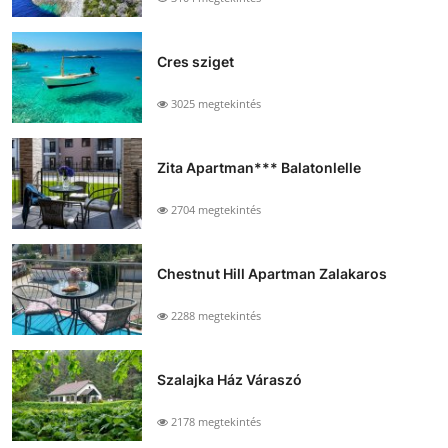
Cres sziget
3025 megtekintés
Zita Apartman*** Balatonlelle
2704 megtekintés
Chestnut Hill Apartman Zalakaros
2288 megtekintés
Szalajka Ház Váraszó
2178 megtekintés