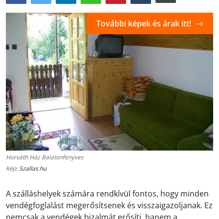
További képek és árak itt!
Horváth Ház Balatonfenyves
Kép:
Szallas.hu
A szálláshelyek számára rendkívül fontos, hogy minden
vendégfoglalást megerősítsenek és visszaigazoljanak. Ez
nemcsak a vendégek bizalmát erősíti, hanem a