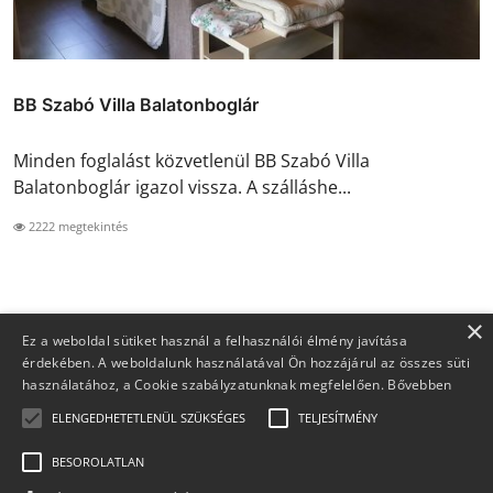
BB Szabó Villa Balatonboglár
Minden foglalást közvetlenül BB Szabó Villa
Balatonboglár igazol vissza. A szálláshe...
2222 megtekintés
×
Ez a weboldal sütiket használ a felhasználói élmény javítása
érdekében. A weboldalunk használatával Ön hozzájárul az összes süti
használatához, a Cookie szabályzatunknak megfelelően.
Bővebben
ELENGEDHETETLENÜL SZÜKSÉGES
TELJESÍTMÉNY
BESOROLATLAN
Copyright 2026 Foglaljma.hu - Minden jog fenntartva.