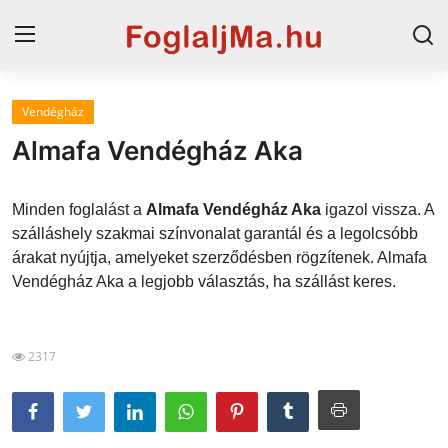
Vendégház
Magyarország
Almafa Vendégház Aka
Horvát tengerpart
Minden foglalást a
Almafa Vendégház Aka
igazol vissza. A
Szállások a Balatonon
szálláshely szakmai színvonalat garantál és a legolcsóbb
árakat nyújtja, amelyeket szerződésben rögzítenek. Almafa
Horvátország
Vendégház Aka a legjobb választás, ha szállást keres.
Blog
Szállások Hajdúszoboszlón
2317