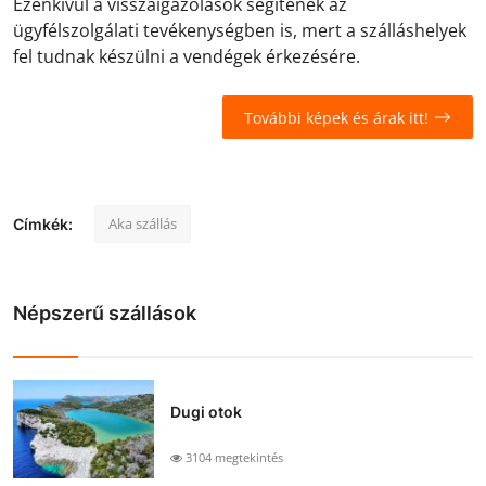
Ezenkívül a visszaigazolások segítenek az
ügyfélszolgálati tevékenységben is, mert a szálláshelyek
fel tudnak készülni a vendégek érkezésére.
További képek és árak itt!
Aka szállás
Címkék:
Népszerű szállások
Dugi otok
3104 megtekintés