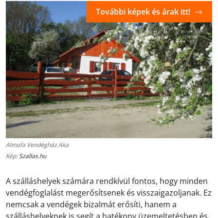
További képek és árak itt!
Almafa Vendégház Aka
Kép:
Szallas.hu
A szálláshelyek számára rendkívül fontos, hogy minden
vendégfoglalást megerősítsenek és visszaigazoljanak. Ez
nemcsak a vendégek bizalmát erősíti, hanem a
szálláshelyeknek is segít a hatékony üzemeltetésben és