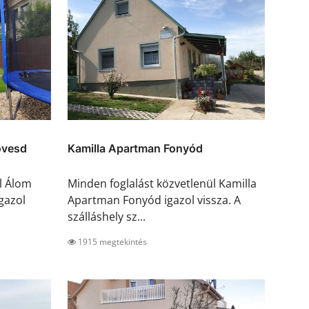
övesd
Kamilla Apartman Fonyód
l Álom
Minden foglalást közvetlenül Kamilla
gazol
Apartman Fonyód igazol vissza. A
szálláshely sz...
1915 megtekintés