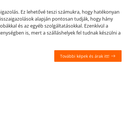
zaigazolás. Ez lehetővé teszi számukra, hogy hatékonyan
 visszaigazolások alapján pontosan tudják, hogy hány
zobákkal és az egyéb szolgáltatásokkal. Ezenkívül a
kenységben is, mert a szálláshelyek fel tudnak készülni a
További képek és árak itt!