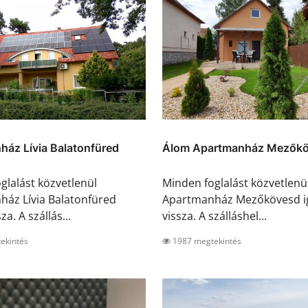
ház Lívia Balatonfüred
Álom Apartmanház Mezők
glalást közvetlenül
Minden foglalást közvetlenü
áz Lívia Balatonfüred
Apartmanház Mezőkövesd i
za. A szállás...
vissza. A szálláshel...
ekintés
1987 megtekintés