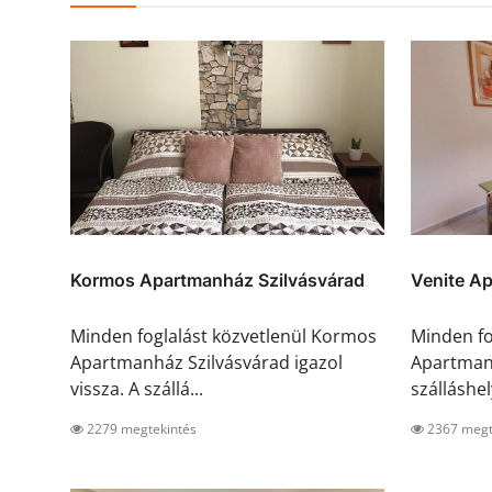
Kormos Apartmanház Szilvásvárad
Venite A
Minden foglalást közvetlenül Kormos
Minden fo
Apartmanház Szilvásvárad igazol
Apartman 
vissza. A szállá...
szálláshel
2279 megtekintés
2367 megt