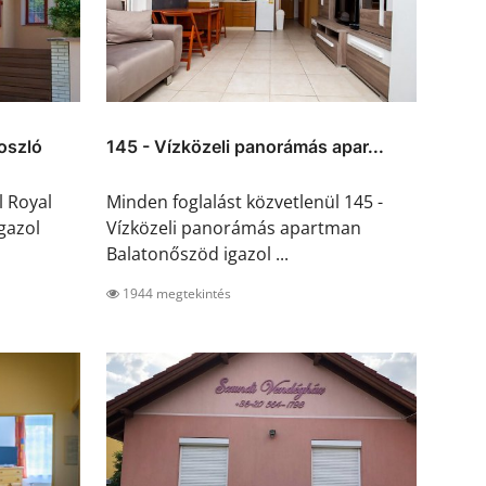
oszló
145 - Vízközeli panorámás apar...
l Royal
Minden foglalást közvetlenül 145 -
gazol
Vízközeli panorámás apartman
Balatonőszöd igazol ...
1944 megtekintés