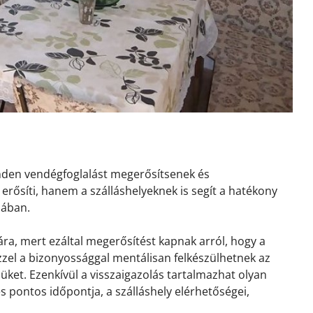
inden vendégfoglalást megerősítsenek és
erősíti, hanem a szálláshelyeknek is segít a hatékony
sában.
ra, mert ezáltal megerősítést kapnak arról, hogy a
 Ezzel a bizonyossággal mentálisan felkészülhetnek az
ket. Ezenkívül a visszaigazolás tartalmazhat olyan
és pontos időpontja, a szálláshely elérhetőségei,