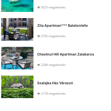
3025 megtekintés
Zita Apartman*** Balatonlelle
2705 megtekintés
Chestnut Hill Apartman Zalakaros
2288 megtekintés
Szalajka Ház Váraszó
2178 megtekintés