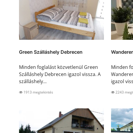
Green Szálláshely Debrecen
Wanderer
Minden foglalást közvetlenül Green
Minden fo
Szálláshely Debrecen igazol vissza. A
Wanderer
szálláshely...
igazol vis
1913 megtekintés
2243 megt