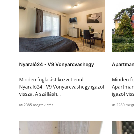
Nyaraló24 - V9 Vonyarcvashegy
Apartman
Minden foglalást közvetlenül
Minden fo
Nyaraló24 - V9 Vonyarcvashegy igazol
Apartmanh
vissza. A szállásh...
igazol viss
2385 megtekintés
2280 megt