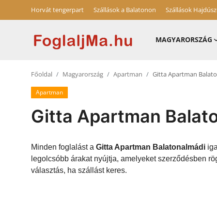
Horvát tengerpart
Szállások a Balatonon
Szállások Hajdús
MAGYARORSZÁG
Magyarország
Főoldal
Magyarország
Apartman
Gitta Apartman Balat
Horvát tengerpart
Apartman
Szállások a Balatonon
Gitta Apartman Balat
Horvátország
Blog
Minden foglalást a
Gitta Apartman Balatonalmádi
iga
legolcsóbb árakat nyújtja, amelyeket szerződésben rö
Szállások Hajdúszoboszlón
választás, ha szállást keres.