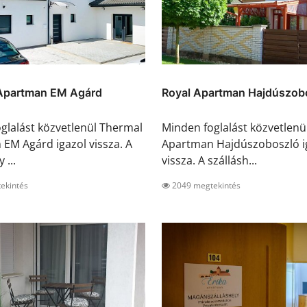
Apartman EM Agárd
Royal Apartman Hajdúszob
glalást közvetlenül Thermal
Minden foglalást közvetlenü
EM Agárd igazol vissza. A
Apartman Hajdúszoboszló i
 ...
vissza. A szállásh...
ekintés
2049 megtekintés