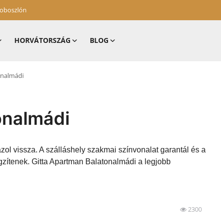
zoboszlón
HORVÁTORSZÁG
BLOG
onalmádi
onalmádi
zol vissza. A szálláshely szakmai színvonalat garantál és a
gzítenek. Gitta Apartman Balatonalmádi a legjobb
2300