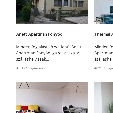
Anett Apartman Fonyód
Thermal 
Minden foglalást közvetlenül Anett
Minden fo
Apartman Fonyód igazol vissza. A
Apartman 
szálláshely szak...
szálláshely
2187 megtekintés
2181 megt