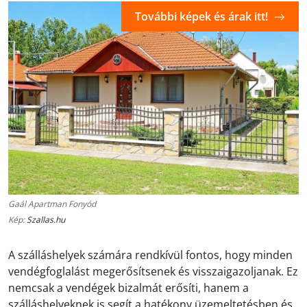
További képek és árak itt!
Gaál Apartman Fonyód
Kép:
Szallas.hu
A szálláshelyek számára rendkívül fontos, hogy minden
vendégfoglalást megerősítsenek és visszaigazoljanak. Ez
nemcsak a vendégek bizalmát erősíti, hanem a
szálláshelyeknek is segít a hatékony üzemeltetésben és