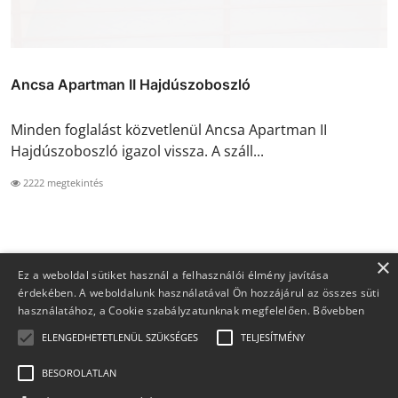
Ancsa Apartman II Hajdúszoboszló
Minden foglalást közvetlenül Ancsa Apartman II
Hajdúszoboszló igazol vissza. A száll...
2222 megtekintés
×
Ez a weboldal sütiket használ a felhasználói élmény javítása
érdekében. A weboldalunk használatával Ön hozzájárul az összes süti
használatához, a Cookie szabályzatunknak megfelelően.
Bővebben
ELENGEDHETETLENÜL SZÜKSÉGES
TELJESÍTMÉNY
BESOROLATLAN
Copyright 2026 Foglaljma.hu - Minden jog fenntartva.