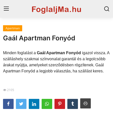
Apartman
Horvát tengerpart
Gaál Apartman Fonyód
Magyarország
Minden foglalást a
Gaál Apartman Fonyód
igazol vissza. A
Horvátország
szálláshely szakmai színvonalat garantál és a legolcsóbb
árakat nyújtja, amelyeket szerződésben rögzítenek. Gaál
Szállások a Balatonon
Apartman Fonyód a legjobb választás, ha szállást keres.
Szállások Hajdúszoboszlón
Blog
2105