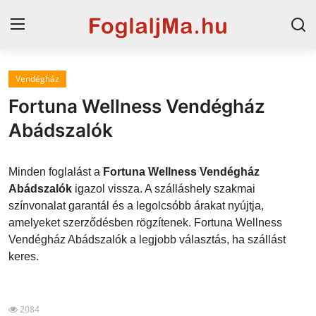
Vendégház
Magyarország
Fortuna Wellness Vendégház
Horvát tengerpart
Abádszalók
Szállások a Balatonon
Minden foglalást a
Fortuna Wellness Vendégház
Horvátország
Abádszalók
igazol vissza. A szálláshely szakmai
színvonalat garantál és a legolcsóbb árakat nyújtja,
Blog
amelyeket szerződésben rögzítenek. Fortuna Wellness
Vendégház Abádszalók a legjobb választás, ha szállást
Szállások Hajdúszoboszlón
keres.
2084