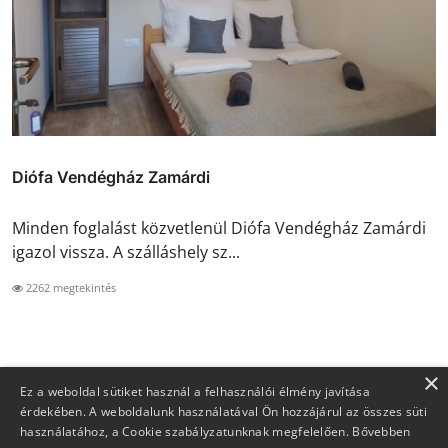
Diófa Vendégház Zamárdi
Minden foglalást közvetlenül Diófa Vendégház Zamárdi
igazol vissza. A szálláshely sz...
2262 megtekintés
×
Ez a weboldal sütiket használ a felhasználói élmény javítása
érdekében. A weboldalunk használatával Ön hozzájárul az összes süti
használatához, a Cookie szabályzatunknak megfelelően.
Bővebben