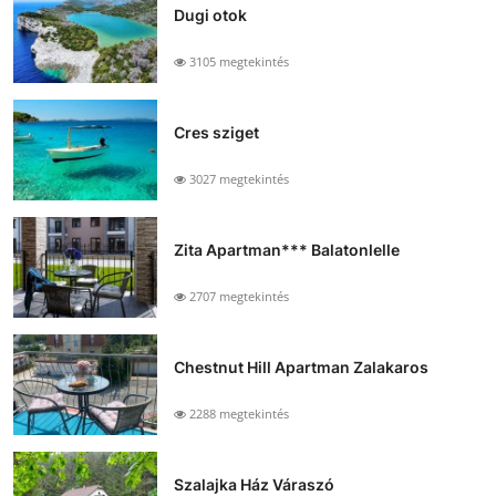
Dugi otok
3105 megtekintés
Cres sziget
3027 megtekintés
Zita Apartman*** Balatonlelle
2707 megtekintés
Chestnut Hill Apartman Zalakaros
2288 megtekintés
Szalajka Ház Váraszó