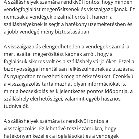
A szálláshelyek számára rendkívül fontos, hogy minden
vendégfoglalást megerősítsenek és visszaigazoljanak. Ez
nemcsak a vendégek bizalmát erősíti, hanem a
szálláshelyeknek is segít a hatékony üzemeltetésben és
a jobb vendégélmény biztosításában.
A visszaigazolás elengedhetetlen a vendégek számára,
mert ezáltal megerősítést kapnak arról, hogy a
foglalásuk sikeres volt és a szálláshely várja őket. Ezzel a
bizonyossággal mentálisan felkészülhetnek az utazásra,
és nyugodtan tervezhetik meg az érkezésüket. Ezenkívül
a visszaigazolás tartalmazhat olyan információkat is,
mint a becsekkolás és kijelentkezés pontos időpontja, a
szálláshely elérhetőségei, valamint egyéb hasznos
tudnivalók.
A szálláshelyek számára is rendkívül fontos a
visszaigazolás. Ez lehetővé teszi számukra, hogy
hatékonyan kezeljék a foglalásokat és a vendégek