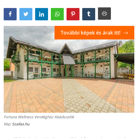
További képek és árak itt!
Fortuna Wellness Vendégház Abádszalók
Kép:
Szallas.hu