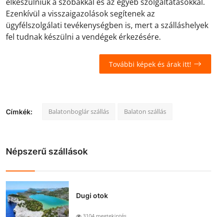
elkészülniük a szobákkal és az egyéb szolgáltatásokkal.
Ezenkívül a visszaigazolások segítenek az
ügyfélszolgálati tevékenységben is, mert a szálláshelyek
fel tudnak készülni a vendégek érkezésére.
További képek és árak itt!
Balatonboglár szállás
Balaton szállás
Címkék:
Népszerű szállások
Dugi otok
3104 megtekintés