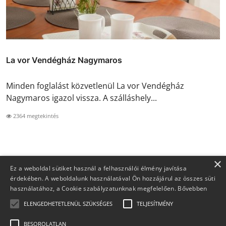
La vor Vendégház Nagymaros
Minden foglalást közvetlenül La vor Vendégház
Nagymaros igazol vissza. A szálláshely...
2364 megtekintés
×
Ez a weboldal sütiket használ a felhasználói élmény javítása
érdekében. A weboldalunk használatával Ön hozzájárul az összes süti
használatához, a Cookie szabályzatunknak megfelelően.
Bővebben
ELENGEDHETETLENÜL SZÜKSÉGES
TELJESÍTMÉNY
BESOROLATLAN