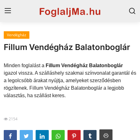
Vendégház
Magyarország
Fillum Vendégház Balatonboglár
Horvát tengerpart
Minden foglalást a
Fillum Vendégház Balatonboglár
Szállások a Balatonon
igazol vissza. A szálláshely szakmai színvonalat garantál és
a legolcsóbb árakat nyújtja, amelyeket szerződésben
Horvátország
rögzítenek. Fillum Vendégház Balatonboglár a legjobb
Blog
választás, ha szállást keres.
Szállások Hajdúszoboszlón
2154