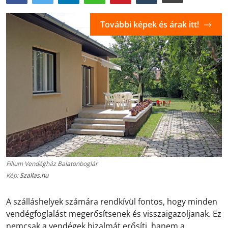
További képek és árak itt!
Fillum Vendégház Balatonboglár
Kép:
Szallas.hu
A szálláshelyek számára rendkívül fontos, hogy minden
vendégfoglalást megerősítsenek és visszaigazoljanak. Ez
nemcsak a vendégek bizalmát erősíti, hanem a