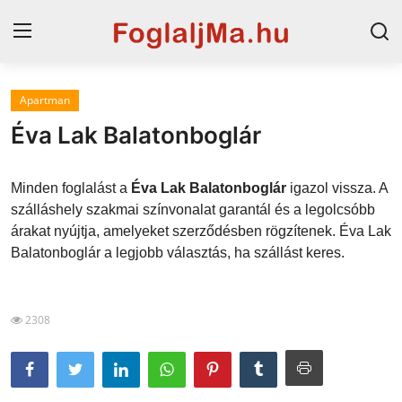
Apartman
Horvát tengerpart
Éva Lak Balatonboglár
Magyarország
Minden foglalást a
Éva Lak Balatonboglár
igazol vissza. A
Szállások a Balatonon
szálláshely szakmai színvonalat garantál és a legolcsóbb
árakat nyújtja, amelyeket szerződésben rögzítenek. Éva Lak
Horvátország
Balatonboglár a legjobb választás, ha szállást keres.
Blog
Szállások Hajdúszoboszlón
2308