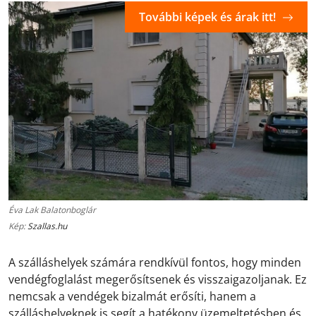
További képek és árak itt!
Éva Lak Balatonboglár
Kép:
Szallas.hu
A szálláshelyek számára rendkívül fontos, hogy minden
vendégfoglalást megerősítsenek és visszaigazoljanak. Ez
nemcsak a vendégek bizalmát erősíti, hanem a
szálláshelyeknek is segít a hatékony üzemeltetésben és