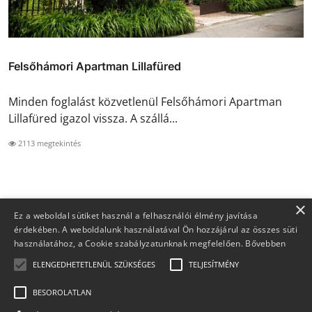
Felsőhámori Apartman Lillafüred
Minden foglalást közvetlenül Felsőhámori Apartman
Lillafüred igazol vissza. A szállá...
2113 megtekintés
×
Ez a weboldal sütiket használ a felhasználói élmény javítása
érdekében. A weboldalunk használatával Ön hozzájárul az összes süti
használatához, a Cookie szabályzatunknak megfelelően.
Bővebben
ELENGEDHETETLENÜL SZÜKSÉGES
TELJESÍTMÉNY
BESOROLATLAN
Copyright 2026 Foglaljma.hu - Minden jog fenntartva.