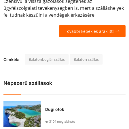
Ezenkívül a visszaigazolások segítenek az
ügyfélszolgálati tevékenységben is, mert a szálláshelyek
fel tudnak készülni a vendégek érkezésére.
További képek és árak itt!
Balatonboglár szállás
Balaton szállás
Címkék:
Népszerű szállások
Dugi otok
3104 megtekintés