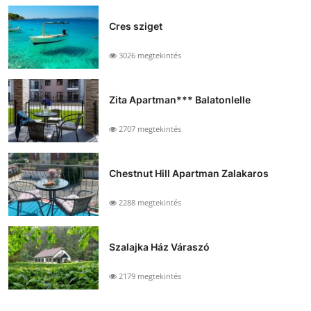
Cres sziget
3026 megtekintés
Zita Apartman*** Balatonlelle
2707 megtekintés
Chestnut Hill Apartman Zalakaros
2288 megtekintés
Szalajka Ház Váraszó
2179 megtekintés