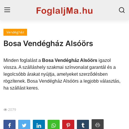
Vendégház
Magyarország
Bosa Vendégház Alsóörs
Horvát tengerpart
Minden foglalást a
Bosa Vendégház Alsóörs
igazol
Szállások a Balatonon
vissza. A szálláshely szakmai színvonalat garantál és a
legolcsóbb árakat nyújtja, amelyeket szerződésben
Horvátország
rögzítenek. Bosa Vendégház Alsóörs a legjobb választás,
Blog
ha szállást keres.
Szállások Hajdúszoboszlón
2079