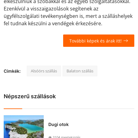
elkészülniük a szobákkal és az egyéb szolgáltatásokkal.
Ezenkívül a visszaigazolások segítenek az
ügyfélszolgálati tevékenységben is, mert a szálláshelyek
fel tudnak készülni a vendégek érkezésére.
További képek és árak itt!
Alsóörs szállás
Balaton szállás
Címkék:
Népszerű szállások
Dugi otok
3104 megtekintés