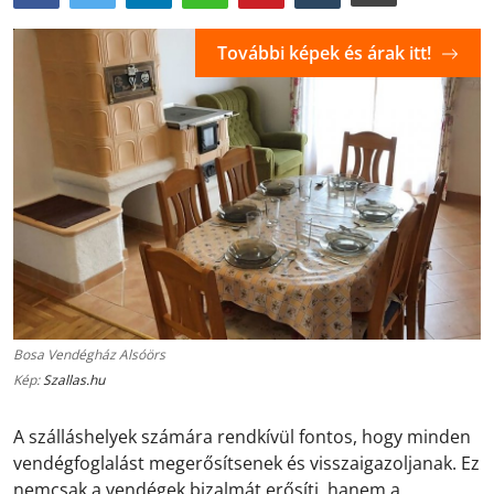
További képek és árak itt!
Bosa Vendégház Alsóörs
Kép:
Szallas.hu
A szálláshelyek számára rendkívül fontos, hogy minden
vendégfoglalást megerősítsenek és visszaigazoljanak. Ez
nemcsak a vendégek bizalmát erősíti, hanem a