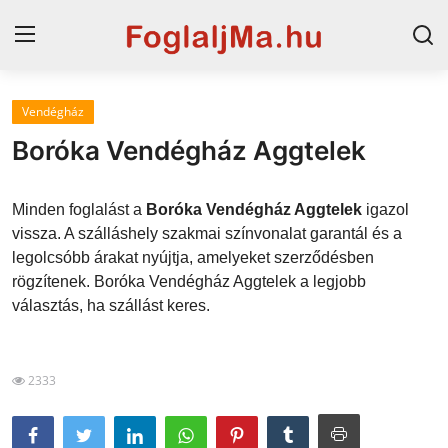
Vendégház
Magyarország
Boróka Vendégház Aggtelek
Horvát tengerpart
Minden foglalást a
Boróka Vendégház Aggtelek
igazol
Szállások a Balatonon
vissza. A szálláshely szakmai színvonalat garantál és a
legolcsóbb árakat nyújtja, amelyeket szerződésben
Horvátország
rögzítenek. Boróka Vendégház Aggtelek a legjobb
Blog
választás, ha szállást keres.
Szállások Hajdúszoboszlón
2333