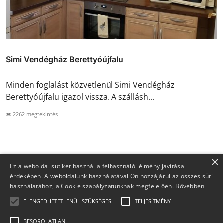
Simi Vendégház Berettyóújfalu
Minden foglalást közvetlenül Simi Vendégház
Berettyóújfalu igazol vissza. A szállásh...
2262 megtekintés
×
Ez a weboldal sütiket használ a felhasználói élmény javítása
érdekében. A weboldalunk használatával Ön hozzájárul az összes süti
használatához, a Cookie szabályzatunknak megfelelően.
Bővebben
ELENGEDHETETLENÜL SZÜKSÉGES
TELJESÍTMÉNY
BESOROLATLAN