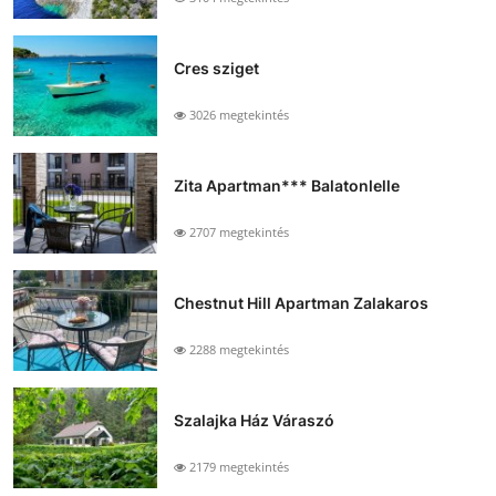
Cres sziget
3026 megtekintés
Zita Apartman*** Balatonlelle
2707 megtekintés
Chestnut Hill Apartman Zalakaros
2288 megtekintés
Szalajka Ház Váraszó
2179 megtekintés