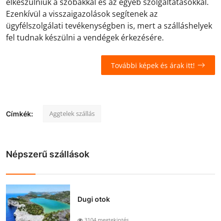
elkészülniük a szobákkal és az egyéb szolgáltatásokkal.
Ezenkívül a visszaigazolások segítenek az
ügyfélszolgálati tevékenységben is, mert a szálláshelyek
fel tudnak készülni a vendégek érkezésére.
További képek és árak itt!
Aggtelek szállás
Címkék:
Népszerű szállások
Dugi otok
3104 megtekintés