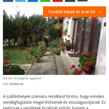
További képek és árak itt!
Boróka Vendégház Aggtelek
Kép:
Szallas.hu
A szálláshelyek számára rendkívül fontos, hogy minden
vendégfoglalást megerősítsenek és visszaigazoljanak. Ez
nemcsak a vendégek bizalmát erősíti, hanem a