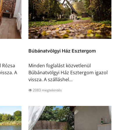
Búbánatvölgyi Ház Esztergom
l Rózsa
Minden foglalást közvetlenül
issza. A
Búbánatvölgyi Ház Esztergom igazol
vissza. A szálláshel...
2083 megtekintés