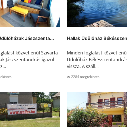
Üdülőházak Jászszenta...
Hallak Üdülőház Békéssze
glalást közvetlenül Szivarfa
Minden foglalást közvetlenül
k Jászszentandrás igazol
Üdülőház Békésszentandrás
z...
vissza. A száll...
ekintés
2284 megtekintés