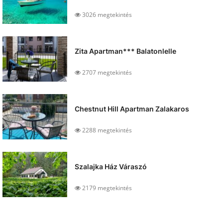
3026 megtekintés
Zita Apartman*** Balatonlelle
2707 megtekintés
Chestnut Hill Apartman Zalakaros
2288 megtekintés
Szalajka Ház Váraszó
2179 megtekintés