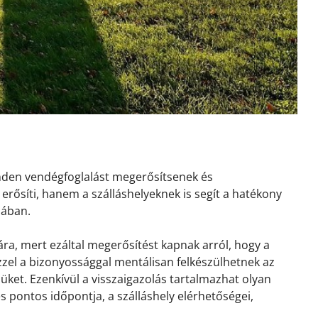
inden vendégfoglalást megerősítsenek és
erősíti, hanem a szálláshelyeknek is segít a hatékony
sában.
ra, mert ezáltal megerősítést kapnak arról, hogy a
 Ezzel a bizonyossággal mentálisan felkészülhetnek az
ket. Ezenkívül a visszaigazolás tartalmazhat olyan
és pontos időpontja, a szálláshely elérhetőségei,