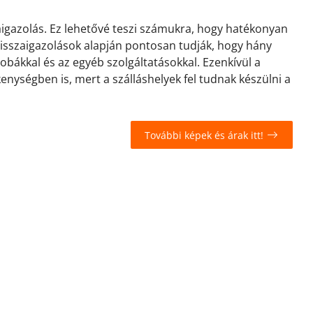
zaigazolás. Ez lehetővé teszi számukra, hogy hatékonyan
 visszaigazolások alapján pontosan tudják, hogy hány
zobákkal és az egyéb szolgáltatásokkal. Ezenkívül a
kenységben is, mert a szálláshelyek fel tudnak készülni a
További képek és árak itt!