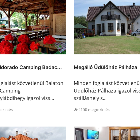
Eldorado Camping Badac...
Megálló Üdülőház Pálháza
glalást közvetlenül Balaton
Minden foglalást közvetlenü
 Camping
Üdülőház Pálháza igazol vis
lábdihegy igazol viss...
szálláshely s...
ekintés
2150 megtekintés