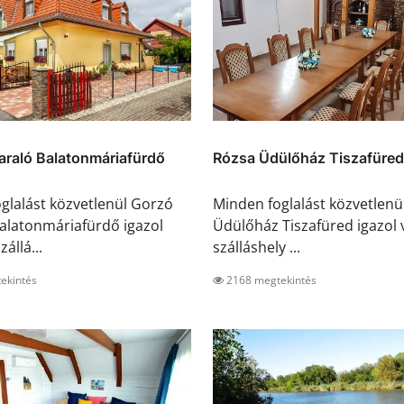
araló Balatonmáriafürdő
Rózsa Üdülőház Tiszafüred
glalást közvetlenül Gorzó
Minden foglalást közvetlenü
alatonmáriafürdő igazol
Üdülőház Tiszafüred igazol v
zállá...
szálláshely ...
ekintés
2168 megtekintés