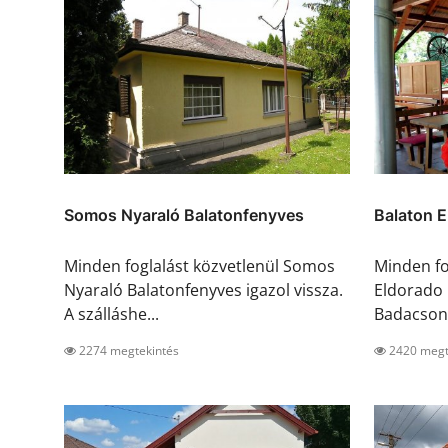
Somos Nyaraló Balatonfenyves
Balaton 
Minden foglalást közvetlenül Somos
Minden fo
Nyaraló Balatonfenyves igazol vissza.
Eldorado
A szálláshe...
Badacsony
2274 megtekintés
2420 megt