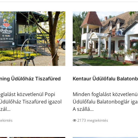
ning Üdülőház Tiszafüred
Kentaur Üdülőfalu Balatonb
glalást közvetlenül Popi
Minden foglalást közvetlenü
Üdülőház Tiszafüred igazol
Üdülőfalu Balatonboglár igaz
zál...
A szállá...
ekintés
2173 megtekintés