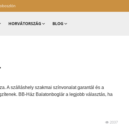
zoboszlón
HORVÁTORSZÁG
BLOG
r
za. A szálláshely szakmai színvonalat garantál és a
gzítenek. BB-Ház Balatonboglár a legjobb választás, ha
2037