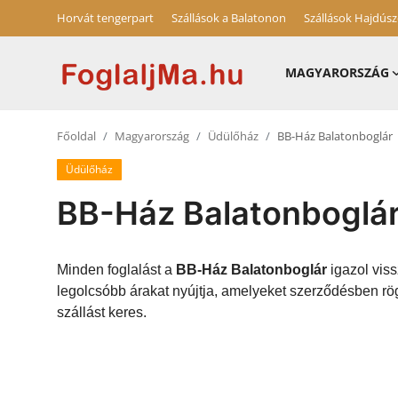
Horvát tengerpart
Szállások a Balatonon
Szállások Hajdús
MAGYARORSZÁG
Magyarország
Főoldal
Magyarország
Üdülőház
BB-Ház Balatonboglár
Horvát tengerpart
Üdülőház
Szállások a Balatonon
BB-Ház Balatonboglá
Horvátország
Blog
Minden foglalást a
BB-Ház Balatonboglár
igazol viss
legolcsóbb árakat nyújtja, amelyeket szerződésben rö
Szállások Hajdúszoboszlón
szállást keres.