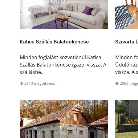
Katica Szállás Balatonkenese
Szivarfa 
Minden foglalást közvetlenül Katica
Minden fo
Szállás Balatonkenese igazol vissza. A
Üdülőháza
szálláshe...
vissza. A s
2110 megtekintés
2088 megt