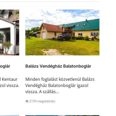
oglár
Balázs Vendégház Balatonboglár
l Kentaur
Minden foglalást közvetlenül Balázs
ol vissza.
Vendégház Balatonboglár igazol
vissza. A szállás...
2159 megtekintés