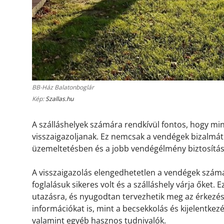
BB-Ház Balatonboglár
Kép:
Szallas.hu
A szálláshelyek számára rendkívül fontos, hogy m
visszaigazoljanak. Ez nemcsak a vendégek bizalmát 
üzemeltetésben és a jobb vendégélmény biztosítá
A visszaigazolás elengedhetetlen a vendégek számá
foglalásuk sikeres volt és a szálláshely várja őket.
utazásra, és nyugodtan tervezhetik meg az érkezésü
információkat is, mint a becsekkolás és kijelentkez
valamint egyéb hasznos tudnivalók.