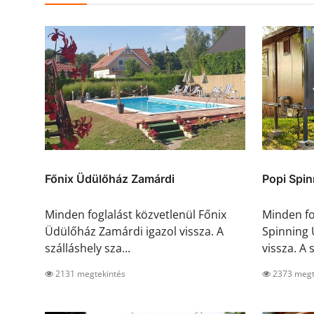
Főnix Üdülőház Zamárdi
Popi Spin
Minden foglalást közvetlenül Főnix
Minden fo
Üdülőház Zamárdi igazol vissza. A
Spinning 
szálláshely sza...
vissza. A s
2131 megtekintés
2373 megt