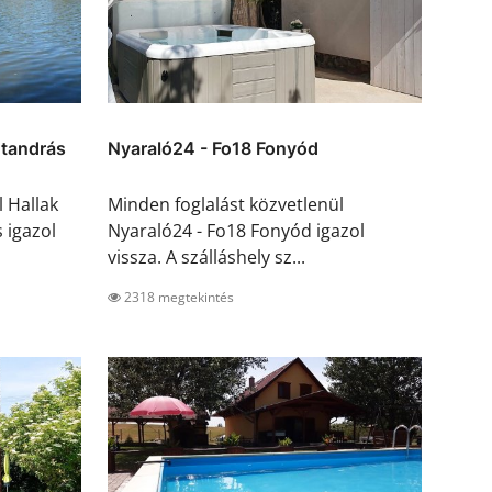
ntandrás
Nyaraló24 - Fo18 Fonyód
 Hallak
Minden foglalást közvetlenül
 igazol
Nyaraló24 - Fo18 Fonyód igazol
vissza. A szálláshely sz...
2318 megtekintés