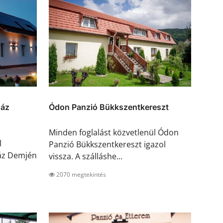
ház
Ódon Panzió Bükkszentkereszt
Minden foglalást közvetlenül Ódon
l
Panzió Bükkszentkereszt igazol
áz Demjén
vissza. A szálláshe...
2070 megtekintés