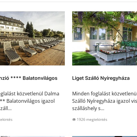
zió **** Balatonvilágos
Liget Szálló Nyíregyháza
glalást közvetlenül Dalma
Minden foglalást közvetlenül
** Balatonvilágos igazol
Szálló Nyíregyháza igazol vi
záll...
szálláshely s...
ekintés
1926 megtekintés