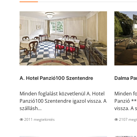
A. Hotel Panzió100 Szentendre
Dalma Pan
Minden foglalást közvetlenül A. Hotel
Minden fo
Panzió100 Szentendre igazol vissza. A
Panzió **
szállásh...
vissza. A s
2011 megtekintés
2107 megt