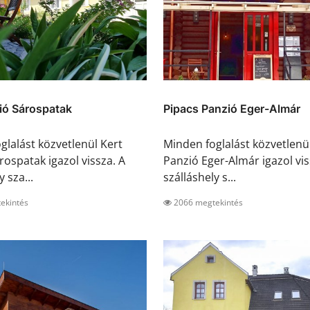
ió Sárospatak
Pipacs Panzió Eger-Almár
glalást közvetlenül Kert
Minden foglalást közvetlenü
rospatak igazol vissza. A
Panzió Eger-Almár igazol vis
y sza...
szálláshely s...
ekintés
2066 megtekintés