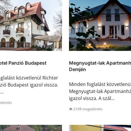
otel Panzió Budapest
Megnyugtat-lak Apartman
Demjén
glalást közvetlenül Richter
Minden foglalást közvetlenü
zió Budapest igazol vissza.
Megnyugtat-lak Apartmanh
..
igazol vissza. A szál...
ekintés
2108 megtekintés