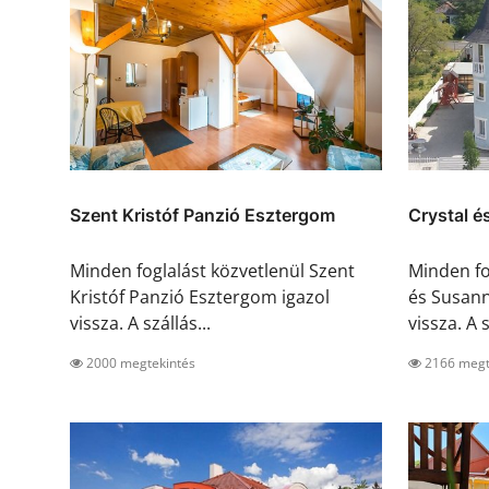
Szent Kristóf Panzió Esztergom
Crystal é
Minden foglalást közvetlenül Szent
Minden fo
Kristóf Panzió Esztergom igazol
és Susann
vissza. A szállás...
vissza. A s
2000 megtekintés
2166 megt