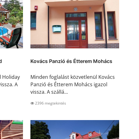
d
Kovács Panzió és Étterem Mohács
l Holiday
Minden foglalást közvetlenül Kovács
issza. A
Panzió és Étterem Mohács igazol
vissza. A szállá...
2396 megtekintés