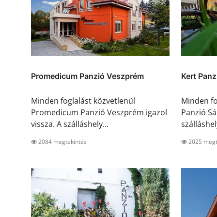
Promedicum Panzió Veszprém
Kert Panz
Minden foglalást közvetlenül
Minden fo
Promedicum Panzió Veszprém igazol
Panzió Sá
vissza. A szálláshely...
szálláshel
2084 megtekintés
2025 megt