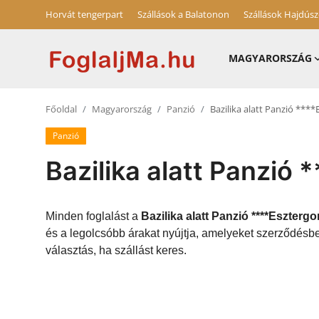
Horvát tengerpart
Szállások a Balatonon
Szállások Hajdús
MAGYARORSZÁG
Magyarország
Főoldal
Magyarország
Panzió
Bazilika alatt Panzió ***
Horvát tengerpart
Panzió
Szállások a Balatonon
Bazilika alatt Panzió
Horvátország
Szállások Hajdúszoboszlón
Minden foglalást a
Bazilika alatt Panzió ****Eszterg
és a legolcsóbb árakat nyújtja, amelyeket szerződésbe
Blog
választás, ha szállást keres.