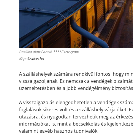
Bazilika alatt Panzió ****Esztergom
Kép:
Szallas.hu
A szálláshelyek számára rendkívül fontos, hogy m
visszaigazoljanak. Ez nemcsak a vendégek bizalmát 
üzemeltetésben és a jobb vendégélmény biztosítá
A visszaigazolás elengedhetetlen a vendégek számá
foglalásuk sikeres volt és a szálláshely várja őket.
utazásra, és nyugodtan tervezhetik meg az érkezésü
információkat is, mint a becsekkolás és kijelentkez
valamint egyéb hasznos tudnivalók.