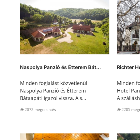
Naspolya Panzió és Étterem Bát...
Richter H
Minden foglalást közvetlenül
Minden fo
Naspolya Panzió és Étterem
Hotel Pan
Bátaapáti igazol vissza. A s...
A szállásh.
2072 megtekintés
2205 megt