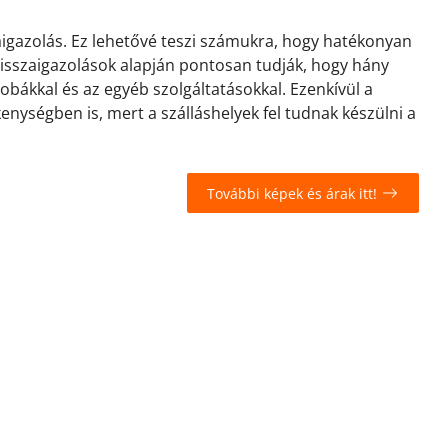
zaigazolás. Ez lehetővé teszi számukra, hogy hatékonyan
 visszaigazolások alapján pontosan tudják, hogy hány
zobákkal és az egyéb szolgáltatásokkal. Ezenkívül a
kenységben is, mert a szálláshelyek fel tudnak készülni a
További képek és árak itt!