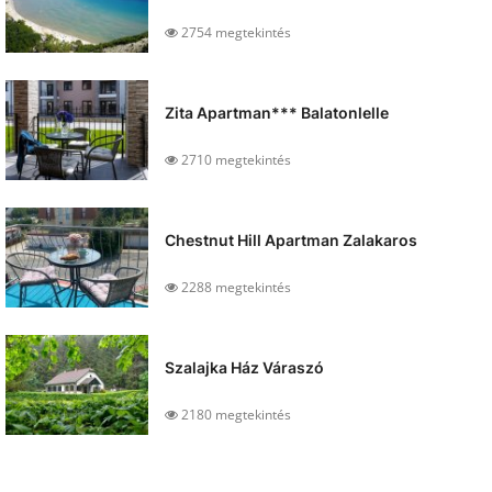
2754 megtekintés
Zita Apartman*** Balatonlelle
2710 megtekintés
Chestnut Hill Apartman Zalakaros
2288 megtekintés
Szalajka Ház Váraszó
2180 megtekintés