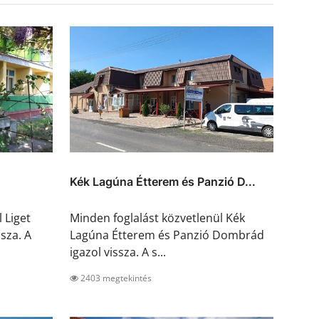
Kék Lagúna Étterem és Panzió D...
 Liget
Minden foglalást közvetlenül Kék
ssza. A
Lagúna Étterem és Panzió Dombrád
igazol vissza. A s...
2403 megtekintés