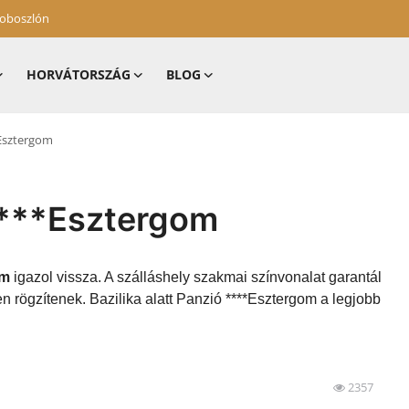
zoboszlón
HORVÁTORSZÁG
BLOG
*Esztergom
 ****Esztergom
om
igazol vissza. A szálláshely szakmai színvonalat garantál
n rögzítenek. Bazilika alatt Panzió ****Esztergom a legjobb
2357