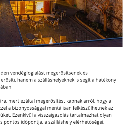
inden vendégfoglalást megerősítsenek és
erősíti, hanem a szálláshelyeknek is segít a hatékony
sában.
ra, mert ezáltal megerősítést kapnak arról, hogy a
 Ezzel a bizonyossággal mentálisan felkészülhetnek az
ket. Ezenkívül a visszaigazolás tartalmazhat olyan
és pontos időpontja, a szálláshely elérhetőségei,