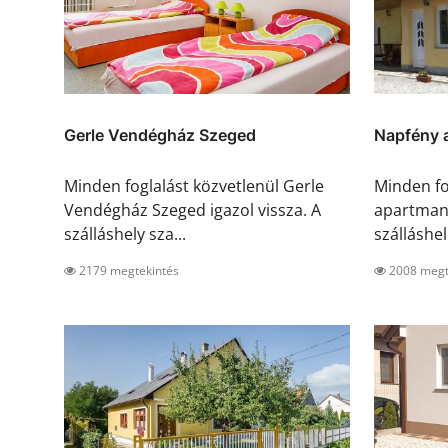
Gerle Vendégház Szeged
Napfény 
Minden foglalást közvetlenül Gerle
Minden fo
Vendégház Szeged igazol vissza. A
apartman 
szálláshely sza...
szálláshel.
2179 megtekintés
2008 megt