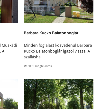
Barbara Kuckó Balatonboglár
l Muskátli
Minden foglalást közvetlenül Barbara
. A
Kuckó Balatonboglár igazol vissza. A
szálláshel...
2092 megtekintés