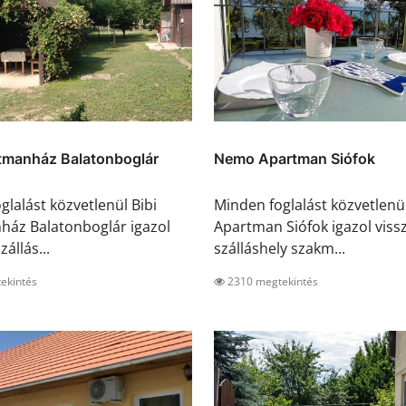
rtmanház Balatonboglár
Nemo Apartman Siófok
glalást közvetlenül Bibi
Minden foglalást közvetlen
áz Balatonboglár igazol
Apartman Siófok igazol vissz
zállás...
szálláshely szakm...
ekintés
2310 megtekintés