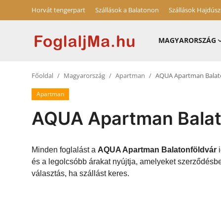
Horvát tengerpart
Szállások a Balatonon
Szállások Hajdús
MAGYARORSZÁG
Magyarország
Főoldal
Magyarország
Apartman
AQUA Apartman Balat
Horvát tengerpart
Apartman
Szállások a Balatonon
AQUA Apartman Balat
Horvátország
Blog
Minden foglalást a
AQUA Apartman Balatonföldvár
i
és a legolcsóbb árakat nyújtja, amelyeket szerződésb
Szállások Hajdúszoboszlón
választás, ha szállást keres.