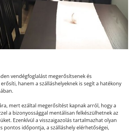
inden vendégfoglalást megerősítsenek és
erősíti, hanem a szálláshelyeknek is segít a hatékony
sában.
ra, mert ezáltal megerősítést kapnak arról, hogy a
 Ezzel a bizonyossággal mentálisan felkészülhetnek az
ket. Ezenkívül a visszaigazolás tartalmazhat olyan
és pontos időpontja, a szálláshely elérhetőségei,