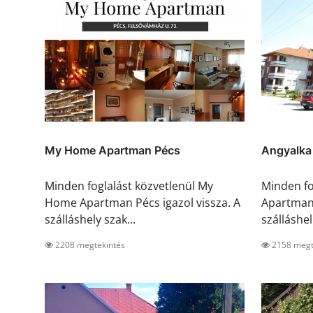
My Home Apartman Pécs
Angyalka
Minden foglalást közvetlenül My
Minden fo
Home Apartman Pécs igazol vissza. A
Apartman 
szálláshely szak...
szálláshel.
2208 megtekintés
2158 megt