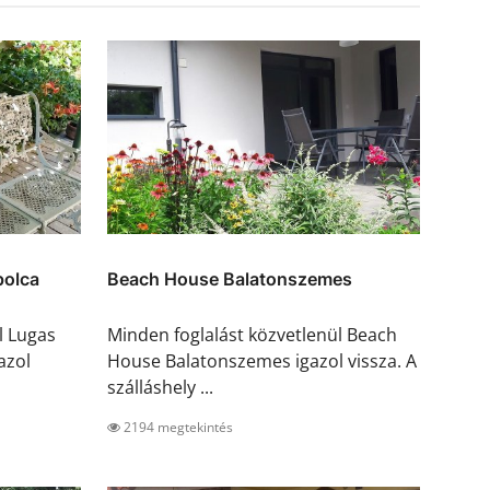
polca
Beach House Balatonszemes
l Lugas
Minden foglalást közvetlenül Beach
azol
House Balatonszemes igazol vissza. A
szálláshely ...
2194 megtekintés