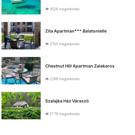
3026 megtekintés
Zita Apartman*** Balatonlelle
2705 megtekintés
Chestnut Hill Apartman Zalakaros
2288 megtekintés
Szalajka Ház Váraszó
2178 megtekintés