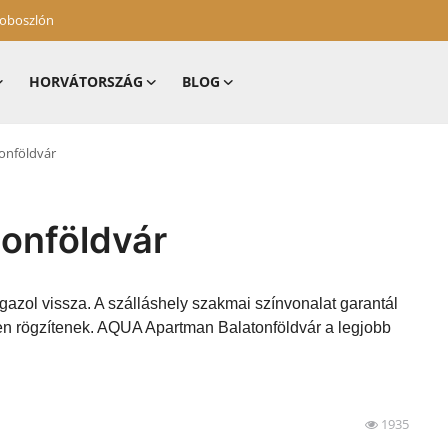
zoboszlón
HORVÁTORSZÁG
BLOG
onföldvár
onföldvár
gazol vissza. A szálláshely szakmai színvonalat garantál
en rögzítenek. AQUA Apartman Balatonföldvár a legjobb
1935