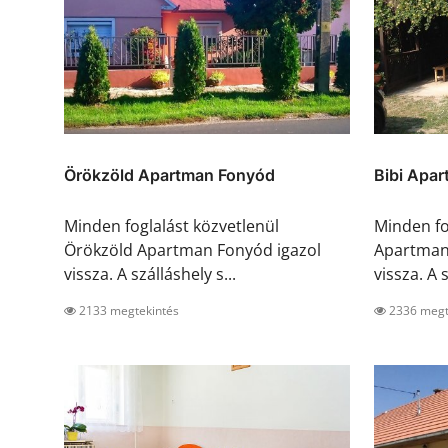
Örökzöld Apartman Fonyód
Bibi Apa
Minden foglalást közvetlenül
Minden fo
Örökzöld Apartman Fonyód igazol
Apartmanh
vissza. A szálláshely s...
vissza. A s
2133 megtekintés
2336 megt