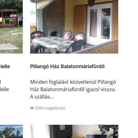
lelle
Pillangó Ház Balatonmáriafürdő
l
Minden foglalást közvetlenül Pillangó
elle
Ház Balatonmáriafürdő igazol vissza.
A szállás...
2069 megtekintés