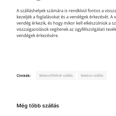
A szálláshelyek számára is rendkívül fontos a viss
kezeljék a foglalásokat és a vendégek érkezését. A
vendég érkezik, és hogy mikor kell elkészülniük a s
visszaigazolások segítenek az ügyfélszolgálati tevé
vendégek érkezésére.
Balatonföldvár szállás
Balaton szállás
Címkék:
Még több szállás