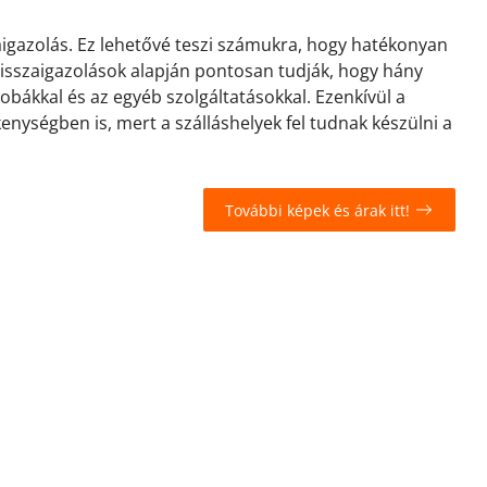
zaigazolás. Ez lehetővé teszi számukra, hogy hatékonyan
 visszaigazolások alapján pontosan tudják, hogy hány
zobákkal és az egyéb szolgáltatásokkal. Ezenkívül a
kenységben is, mert a szálláshelyek fel tudnak készülni a
További képek és árak itt!