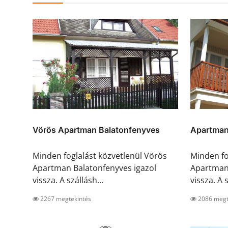
Vörös Apartman Balatonfenyves
Apartman
Minden foglalást közvetlenül Vörös
Minden fo
Apartman Balatonfenyves igazol
Apartman 
vissza. A szállásh...
vissza. A s
2267 megtekintés
2086 megt