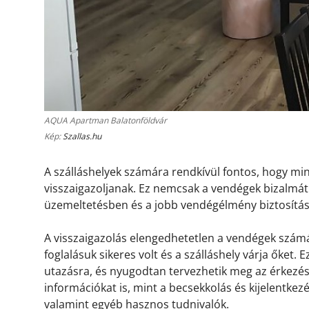
AQUA Apartman Balatonföldvár
Kép:
Szallas.hu
A szálláshelyek számára rendkívül fontos, hogy m
visszaigazoljanak. Ez nemcsak a vendégek bizalmát 
üzemeltetésben és a jobb vendégélmény biztosítá
A visszaigazolás elengedhetetlen a vendégek számá
foglalásuk sikeres volt és a szálláshely várja őket.
utazásra, és nyugodtan tervezhetik meg az érkezésü
információkat is, mint a becsekkolás és kijelentkez
valamint egyéb hasznos tudnivalók.