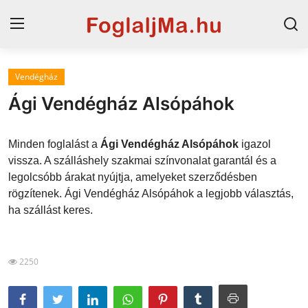
Vendégház
Horvát tengerpart
Ági Vendégház Alsópáhok
Magyarország
Minden foglalást a
Ági Vendégház Alsópáhok
igazol
Szállások a Balatonon
vissza. A szálláshely szakmai színvonalat garantál és a
legolcsóbb árakat nyújtja, amelyeket szerződésben
Horvátország
rögzítenek. Ági Vendégház Alsópáhok a legjobb választás,
Blog
ha szállást keres.
Szállások Hajdúszoboszlón
2250