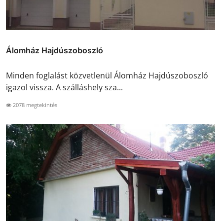
Álomház Hajdúszoboszló
Minden foglalást közvetlenül Álomház Hajdúszoboszló
igazol vissza. A szálláshely sza...
2078 megtekintés