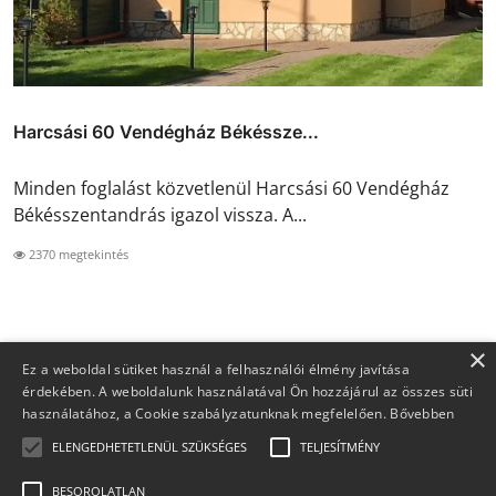
Harcsási 60 Vendégház Békéssze...
Minden foglalást közvetlenül Harcsási 60 Vendégház
Békésszentandrás igazol vissza. A...
2370 megtekintés
×
Ez a weboldal sütiket használ a felhasználói élmény javítása
érdekében. A weboldalunk használatával Ön hozzájárul az összes süti
használatához, a Cookie szabályzatunknak megfelelően.
Bővebben
ELENGEDHETETLENÜL SZÜKSÉGES
TELJESÍTMÉNY
BESOROLATLAN