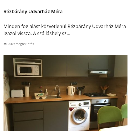
Rézbárány Udvarház Méra
Minden foglalást közvetlenül Rézbárány Udvarház Méra
igazol vissza. A szálláshely sz...
2069 megtekintés