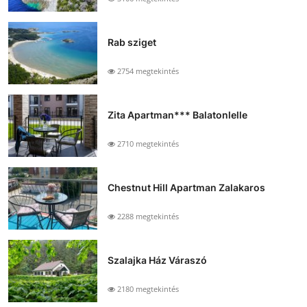
Rab sziget
2754 megtekintés
Zita Apartman*** Balatonlelle
2710 megtekintés
Chestnut Hill Apartman Zalakaros
2288 megtekintés
Szalajka Ház Váraszó
2180 megtekintés