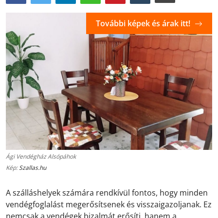
További képek és árak itt!
Ági Vendégház Alsópáhok
Kép:
Szallas.hu
A szálláshelyek számára rendkívül fontos, hogy minden
vendégfoglalást megerősítsenek és visszaigazoljanak. Ez
nemcsak a vendégek bizalmát erősíti, hanem a