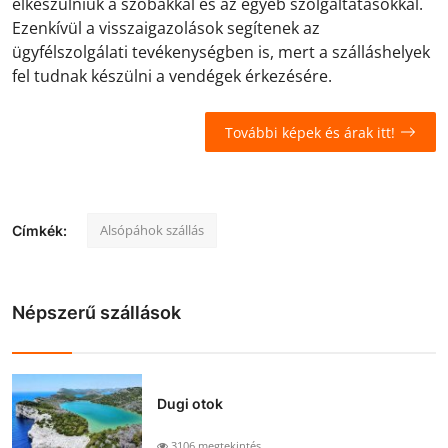
elkészülniük a szobákkal és az egyéb szolgáltatásokkal.
Ezenkívül a visszaigazolások segítenek az
ügyfélszolgálati tevékenységben is, mert a szálláshelyek
fel tudnak készülni a vendégek érkezésére.
További képek és árak itt!
Alsópáhok szállás
Címkék:
Népszerű szállások
Dugi otok
3106 megtekintés