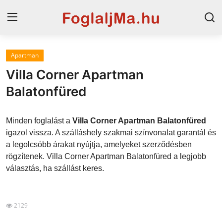
Apartman
Horvát tengerpart
Villa Corner Apartman
Magyarország
Balatonfüred
Horvátország
Minden foglalást a
Villa Corner Apartman Balatonfüred
Szállások a Balatonon
igazol vissza. A szálláshely szakmai színvonalat garantál és
a legolcsóbb árakat nyújtja, amelyeket szerződésben
Szállások Hajdúszoboszlón
rögzítenek. Villa Corner Apartman Balatonfüred a legjobb
választás, ha szállást keres.
Blog
2129