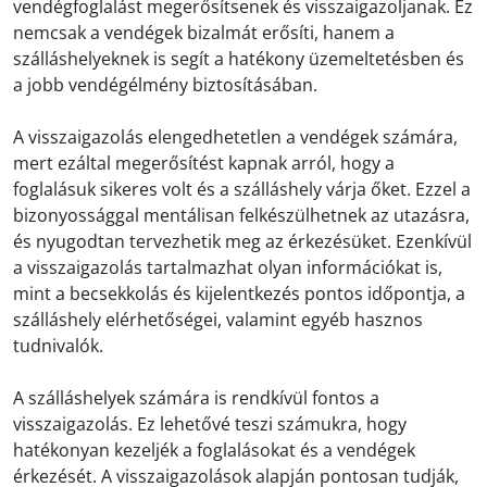
vendégfoglalást megerősítsenek és visszaigazoljanak. Ez
nemcsak a vendégek bizalmát erősíti, hanem a
szálláshelyeknek is segít a hatékony üzemeltetésben és
a jobb vendégélmény biztosításában.
A visszaigazolás elengedhetetlen a vendégek számára,
mert ezáltal megerősítést kapnak arról, hogy a
foglalásuk sikeres volt és a szálláshely várja őket. Ezzel a
bizonyossággal mentálisan felkészülhetnek az utazásra,
és nyugodtan tervezhetik meg az érkezésüket. Ezenkívül
a visszaigazolás tartalmazhat olyan információkat is,
mint a becsekkolás és kijelentkezés pontos időpontja, a
szálláshely elérhetőségei, valamint egyéb hasznos
tudnivalók.
A szálláshelyek számára is rendkívül fontos a
visszaigazolás. Ez lehetővé teszi számukra, hogy
hatékonyan kezeljék a foglalásokat és a vendégek
érkezését. A visszaigazolások alapján pontosan tudják,