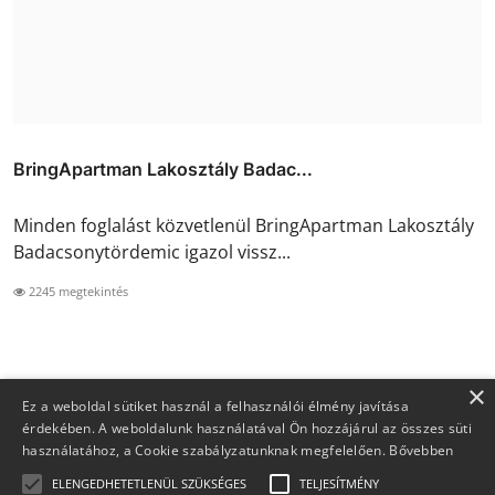
BringApartman Lakosztály Badac...
Minden foglalást közvetlenül BringApartman Lakosztály
Badacsonytördemic igazol vissz...
2245 megtekintés
×
Ez a weboldal sütiket használ a felhasználói élmény javítása
érdekében. A weboldalunk használatával Ön hozzájárul az összes süti
használatához, a Cookie szabályzatunknak megfelelően.
Bővebben
ELENGEDHETETLENÜL SZÜKSÉGES
TELJESÍTMÉNY