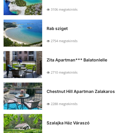
3106 megtekintés
Rab sziget
2754 megtekintés
Zita Apartman*** Balatonlelle
2710 megtekintés
Chestnut Hill Apartman Zalakaros
2288 megtekintés
Szalajka Ház Váraszó