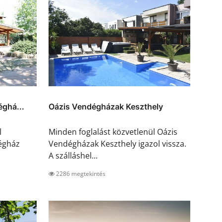
éghá...
Oázis Vendégházak Keszthely
l
Minden foglalást közvetlenül Oázis
égház
Vendégházak Keszthely igazol vissza.
A szálláshel...
2286 megtekintés