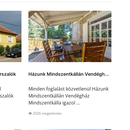
rszalók
Házunk Mindszentkállán Vendégh...
l
Minden foglalást közvetlenül Házunk
szalók
Mindszentkállán Vendégház
Mindszentkálla igazol ...
2026 megtekintés