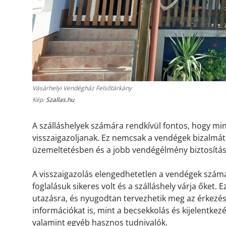
Vásárhelyi Vendégház Felsőtárkány
Kép:
Szallas.hu
A szálláshelyek számára rendkívül fontos, hogy m
visszaigazoljanak. Ez nemcsak a vendégek bizalmát 
üzemeltetésben és a jobb vendégélmény biztosítá
A visszaigazolás elengedhetetlen a vendégek számá
foglalásuk sikeres volt és a szálláshely várja őket.
utazásra, és nyugodtan tervezhetik meg az érkezésü
információkat is, mint a becsekkolás és kijelentkez
valamint egyéb hasznos tudnivalók.