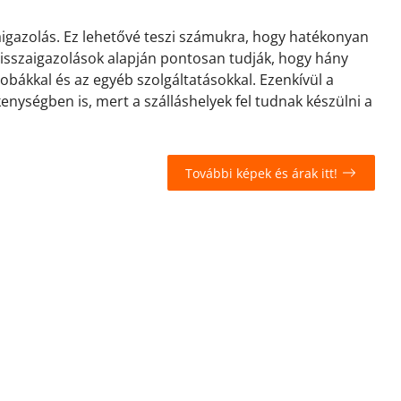
zaigazolás. Ez lehetővé teszi számukra, hogy hatékonyan
 visszaigazolások alapján pontosan tudják, hogy hány
zobákkal és az egyéb szolgáltatásokkal. Ezenkívül a
kenységben is, mert a szálláshelyek fel tudnak készülni a
További képek és árak itt!