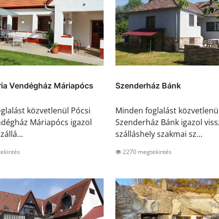
ria Vendégház Máriapócs
Szenderház Bánk
glalást közvetlenül Pócsi
Minden foglalást közvetlenü
dégház Máriapócs igazol
Szenderház Bánk igazol viss
zállá...
szálláshely szakmai sz...
ekintés
2270 megtekintés