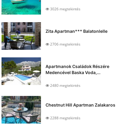
3026 megtekintés
Zita Apartman*** Balatonlelle
2706 megtekintés
Apartmanok Családok Részére
Medencével Baska Voda,...
2480 megtekintés
Chestnut Hill Apartman Zalakaros
2288 megtekintés