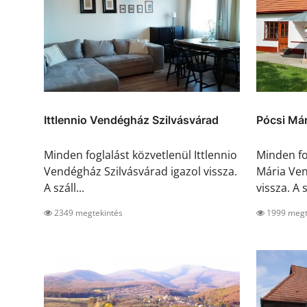
Ittlennio Vendégház Szilvásvárad
Pócsi Má
Minden foglalást közvetlenül Ittlennio
Minden fo
Vendégház Szilvásvárad igazol vissza.
Mária Ven
A száll...
vissza. A s
2349 megtekintés
1999 megt