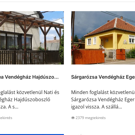
ea Vendégház Hajdúszo...
Sárgarózsa Vendégház Ege
glalást közvetlenül Nati és
Minden foglalást közvetlenü
égház Hajdúszoboszló
Sárgarózsa Vendégház Eger
za. A s...
igazol vissza. A szállá...
ekintés
2379 megtekintés