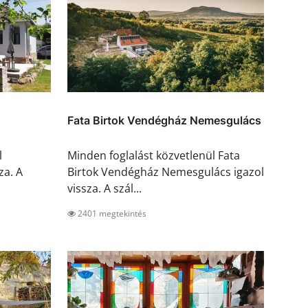
Fata Birtok Vendégház Nemesgulács
l
Minden foglalást közvetlenül Fata
za. A
Birtok Vendégház Nemesgulács igazol
vissza. A szál...
2401 megtekintés