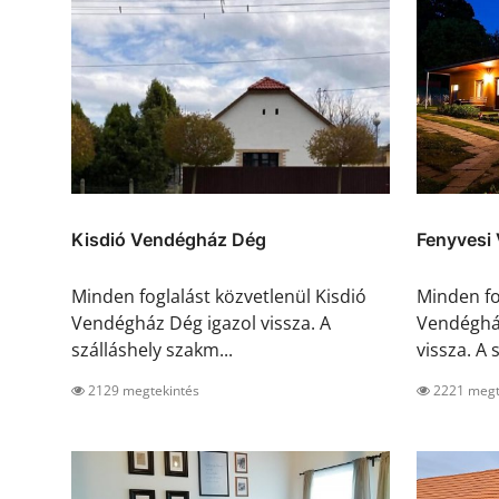
Kisdió Vendégház Dég
Fenyvesi
Minden foglalást közvetlenül Kisdió
Minden fo
Vendégház Dég igazol vissza. A
Vendéghá
szálláshely szakm...
vissza. A s
2129 megtekintés
2221 megt