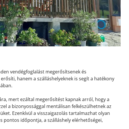
inden vendégfoglalást megerősítsenek és
erősíti, hanem a szálláshelyeknek is segít a hatékony
sában.
ra, mert ezáltal megerősítést kapnak arról, hogy a
 Ezzel a bizonyossággal mentálisan felkészülhetnek az
ket. Ezenkívül a visszaigazolás tartalmazhat olyan
és pontos időpontja, a szálláshely elérhetőségei,