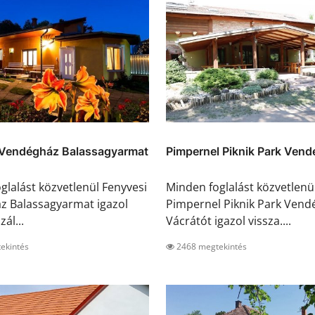
 Vendégház Balassagyarmat
Pimpernel Piknik Park Vend
glalást közvetlenül Fenyvesi
Minden foglalást közvetlenü
z Balassagyarmat igazol
Pimpernel Piknik Park Vend
zál...
Vácrátót igazol vissza....
ekintés
2468 megtekintés