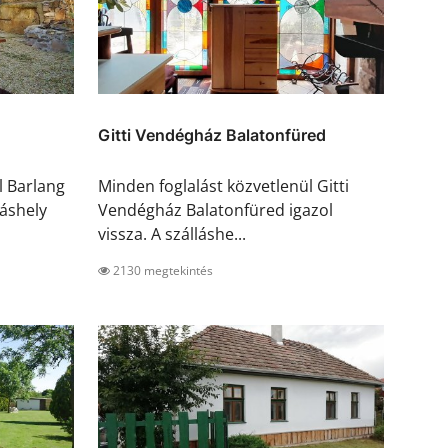
Gitti Vendégház Balatonfüred
l Barlang
Minden foglalást közvetlenül Gitti
láshely
Vendégház Balatonfüred igazol
vissza. A szálláshe...
2130 megtekintés