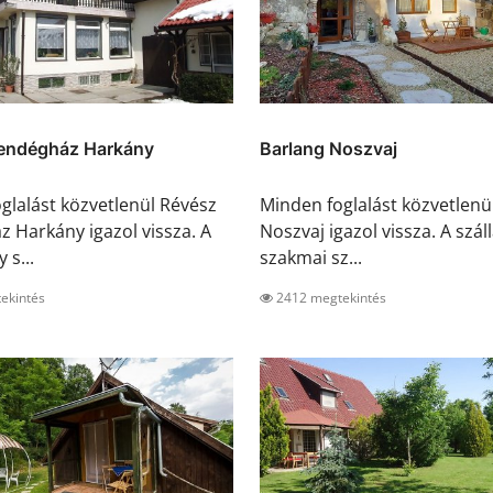
endégház Harkány
Barlang Noszvaj
glalást közvetlenül Révész
Minden foglalást közvetlenü
 Harkány igazol vissza. A
Noszvaj igazol vissza. A szál
 s...
szakmai sz...
ekintés
2412 megtekintés