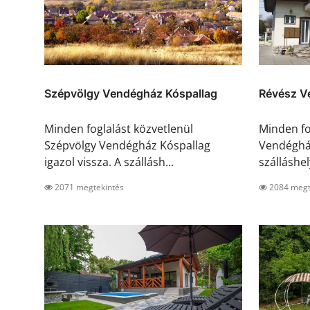
Szépvölgy Vendégház Kóspallag
Révész V
Minden foglalást közvetlenül
Minden fo
Szépvölgy Vendégház Kóspallag
Vendégház
igazol vissza. A szállásh...
szálláshely
2071 megtekintés
2084 megt