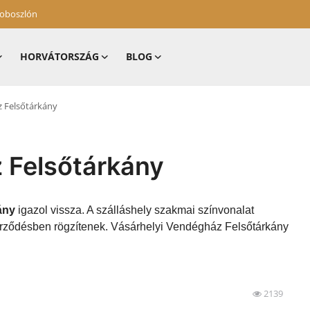
zoboszlón
HORVÁTORSZÁG
BLOG
z Felsőtárkány
 Felsőtárkány
ány
igazol vissza. A szálláshely szakmai színvonalat
zerződésben rögzítenek. Vásárhelyi Vendégház Felsőtárkány
2139