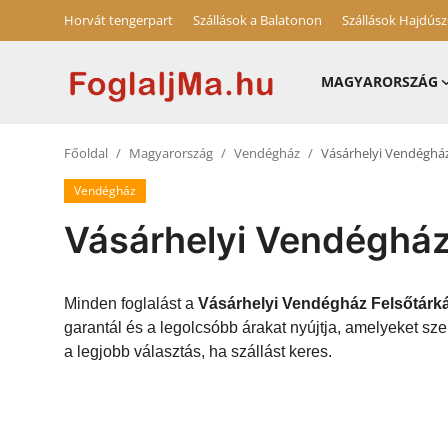
Horvát tengerpart
Szállások a Balatonon
Szállások Hajdús
MAGYARORSZÁG
Horvát tengerpart
Főoldal
Magyarország
Vendégház
Vásárhelyi Vendéghá
Magyarország
Vendégház
Horvátország
Vásárhelyi Vendégház
Szállások a Balatonon
Szállások Hajdúszoboszlón
Minden foglalást a
Vásárhelyi Vendégház Felsőtárk
garantál és a legolcsóbb árakat nyújtja, amelyeket s
Blog
a legjobb választás, ha szállást keres.