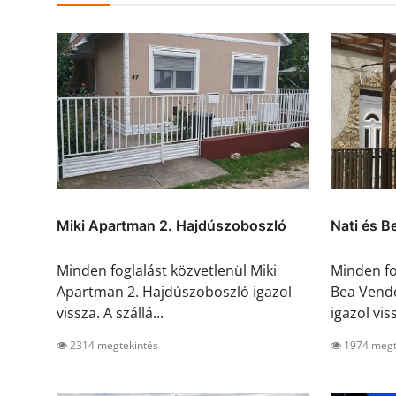
Miki Apartman 2. Hajdúszoboszló
Nati és B
Minden foglalást közvetlenül Miki
Minden fo
Apartman 2. Hajdúszoboszló igazol
Bea Vend
vissza. A szállá...
igazol viss
2314 megtekintés
1974 megt