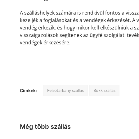
A szálláshelyek számára is rendkívül fontos a viss
kezeljék a foglalásokat és a vendégek érkezését. A
vendég érkezik, és hogy mikor kell elkészülniük a s
visszaigazolások segítenek az ügyfélszolgálati tevé
vendégek érkezésére.
Felsőtárkány szállás
Bükk szállás
Címkék:
Még több szállás