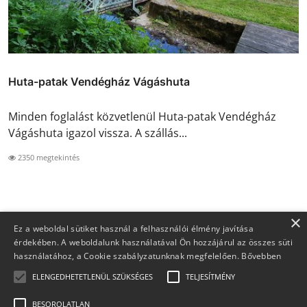
Huta-patak Vendégház Vágáshuta
Minden foglalást közvetlenül Huta-patak Vendégház
Vágáshuta igazol vissza. A szállás...
2350 megtekintés
×
Ez a weboldal sütiket használ a felhasználói élmény javítása
érdekében. A weboldalunk használatával Ön hozzájárul az összes süti
használatához, a Cookie szabályzatunknak megfelelően.
Bővebben
ELENGEDHETETLENÜL SZÜKSÉGES
TELJESÍTMÉNY
BESOROLATLAN