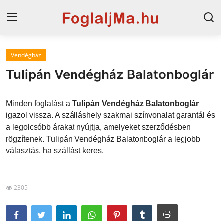
Vendégház
Magyarország
Tulipán Vendégház Balatonboglár
Horvát tengerpart
Minden foglalást a
Tulipán Vendégház Balatonboglár
Szállások a Balatonon
igazol vissza. A szálláshely szakmai színvonalat garantál és
a legolcsóbb árakat nyújtja, amelyeket szerződésben
Horvátország
rögzítenek. Tulipán Vendégház Balatonboglár a legjobb
Blog
választás, ha szállást keres.
Szállások Hajdúszoboszlón
2305