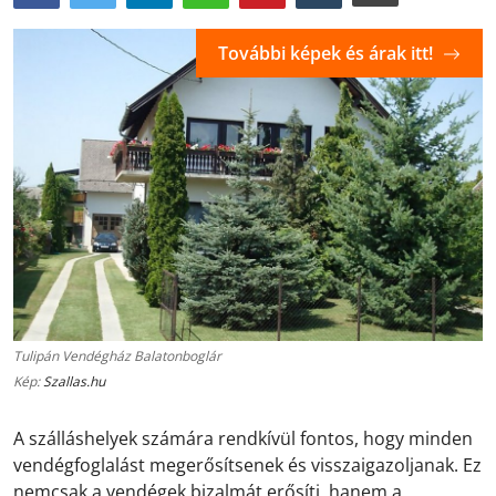
További képek és árak itt!
Tulipán Vendégház Balatonboglár
Kép:
Szallas.hu
A szálláshelyek számára rendkívül fontos, hogy minden
vendégfoglalást megerősítsenek és visszaigazoljanak. Ez
nemcsak a vendégek bizalmát erősíti, hanem a