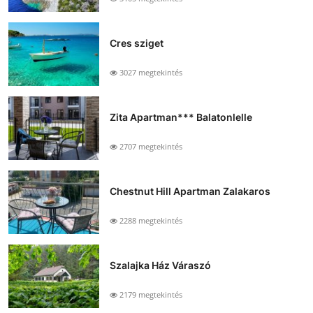
Cres sziget
3027 megtekintés
Zita Apartman*** Balatonlelle
2707 megtekintés
Chestnut Hill Apartman Zalakaros
2288 megtekintés
Szalajka Ház Váraszó
2179 megtekintés