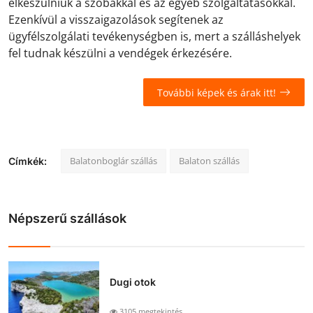
elkészülniük a szobákkal és az egyéb szolgáltatásokkal.
Ezenkívül a visszaigazolások segítenek az
ügyfélszolgálati tevékenységben is, mert a szálláshelyek
fel tudnak készülni a vendégek érkezésére.
További képek és árak itt!
Balatonboglár szállás
Balaton szállás
Címkék:
Népszerű szállások
Dugi otok
3105 megtekintés