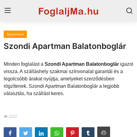
Apartman
Magyarország
Szondi Apartman Balatonboglár
Horvát tengerpart
Minden foglalást a
Szondi Apartman Balatonboglár
igazol
Szállások a Balatonon
vissza. A szálláshely szakmai színvonalat garantál és a
legolcsóbb árakat nyújtja, amelyeket szerződésben
Horvátország
rögzítenek. Szondi Apartman Balatonboglár a legjobb
Blog
választás, ha szállást keres.
Szállások Hajdúszoboszlón
2222