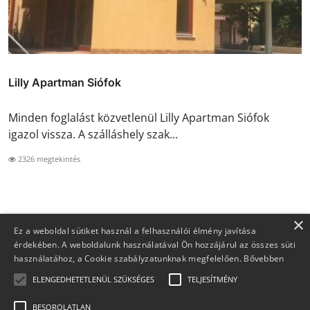
Lilly Apartman Siófok
Minden foglalást közvetlenül Lilly Apartman Siófok
igazol vissza. A szálláshely szak...
2326 megtekintés
×
Ez a weboldal sütiket használ a felhasználói élmény javítása
érdekében. A weboldalunk használatával Ön hozzájárul az összes süti
használatához, a Cookie szabályzatunknak megfelelően.
Bővebben
ELENGEDHETETLENÜL SZÜKSÉGES
TELJESÍTMÉNY
BESOROLATLAN