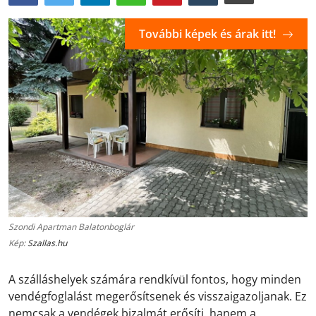
További képek és árak itt!
Szondi Apartman Balatonboglár
Kép:
Szallas.hu
A szálláshelyek számára rendkívül fontos, hogy minden
vendégfoglalást megerősítsenek és visszaigazoljanak. Ez
nemcsak a vendégek bizalmát erősíti, hanem a