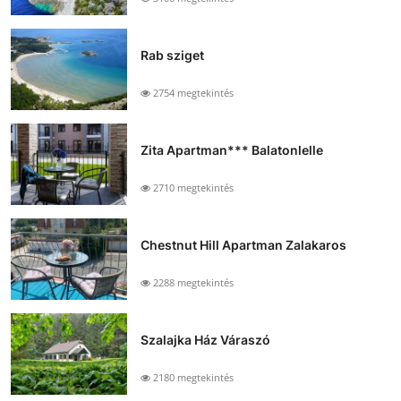
Rab sziget
2754 megtekintés
Zita Apartman*** Balatonlelle
2710 megtekintés
Chestnut Hill Apartman Zalakaros
2288 megtekintés
Szalajka Ház Váraszó
2180 megtekintés