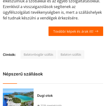
elkészülniük a szobákkal és az egyéb szolgáltatásokkal.
Ezenkívül a visszaigazolások segítenek az
ügyfélszolgálati tevékenységben is, mert a szálláshelyek
fel tudnak készülni a vendégek érkezésére.
További képek és árak itt!
Balatonboglár szállás
Balaton szállás
Címkék:
Népszerű szállások
Dugi otok
3106 megtekintés