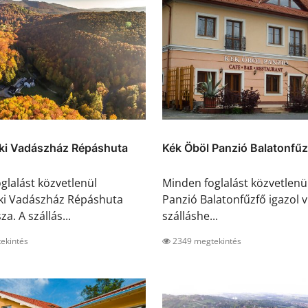
ki Vadászház Répáshuta
Kék Öböl Panzió Balatonfűz
glalást közvetlenül
Minden foglalást közvetlenü
ki Vadászház Répáshuta
Panzió Balatonfűzfő igazol v
za. A szállás...
szálláshe...
ekintés
2349 megtekintés