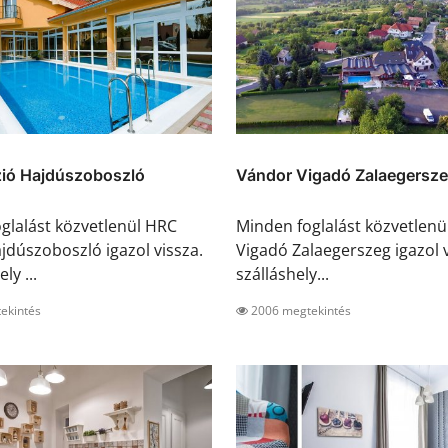
ió Hajdúszoboszló
Vándor Vigadó Zalaegersz
glalást közvetlenül HRC
Minden foglalást közvetlen
jdúszoboszló igazol vissza.
Vigadó Zalaegerszeg igazol v
ly ...
szálláshely...
ekintés
2006 megtekintés