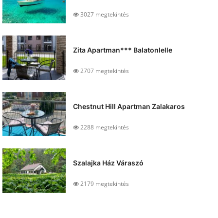
3027 megtekintés
Zita Apartman*** Balatonlelle
2707 megtekintés
Chestnut Hill Apartman Zalakaros
2288 megtekintés
Szalajka Ház Váraszó
2179 megtekintés