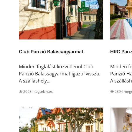
Club Panzió Balassagyarmat
HRC Panz
Minden foglalást közvetlenül Club
Minden fo
Panzió Balassagyarmat igazol vissza.
Panzió Ha
A szálláshely...
A szálláshe
2098 megtekintés
2394 megt