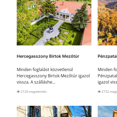
Hercegasszony Birtok Mezőtúr
Pénzpata
Minden foglalást közvetlenül
Minden fo
Hercegasszony Birtok Mezőtúr igazol
Pénzpata
vissza. A szálláshe...
igazol viss
2124 megtekintés
2152 megt