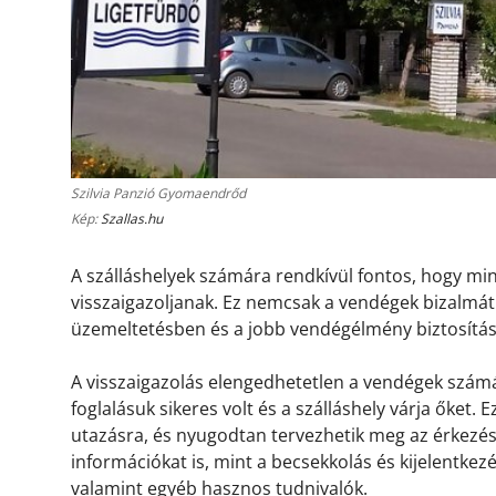
Szilvia Panzió Gyomaendrőd
Kép:
Szallas.hu
A szálláshelyek számára rendkívül fontos, hogy m
visszaigazoljanak. Ez nemcsak a vendégek bizalmát 
üzemeltetésben és a jobb vendégélmény biztosítá
A visszaigazolás elengedhetetlen a vendégek számá
foglalásuk sikeres volt és a szálláshely várja őket.
utazásra, és nyugodtan tervezhetik meg az érkezésü
információkat is, mint a becsekkolás és kijelentkez
valamint egyéb hasznos tudnivalók.