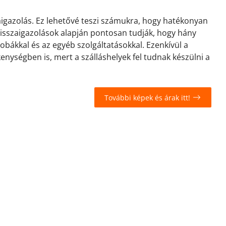
zaigazolás. Ez lehetővé teszi számukra, hogy hatékonyan
 visszaigazolások alapján pontosan tudják, hogy hány
zobákkal és az egyéb szolgáltatásokkal. Ezenkívül a
kenységben is, mert a szálláshelyek fel tudnak készülni a
További képek és árak itt!