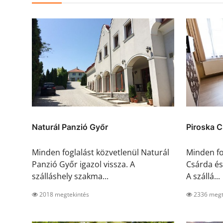
Naturál Panzió Győr
Piroska C
Minden foglalást közvetlenül Naturál
Minden fo
Panzió Győr igazol vissza. A
Csárda és 
szálláshely szakma...
A szállá...
2018 megtekintés
2336 megt