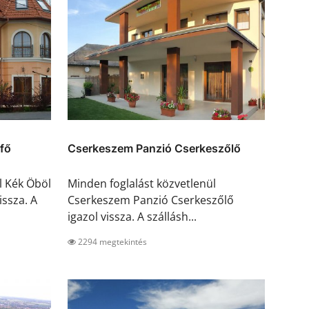
fő
Cserkeszem Panzió Cserkeszőlő
l Kék Öböl
Minden foglalást közvetlenül
issza. A
Cserkeszem Panzió Cserkeszőlő
igazol vissza. A szállásh...
2294 megtekintés