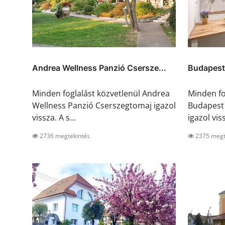
Andrea Wellness Panzió Csersze...
Budapest 
Minden foglalást közvetlenül Andrea
Minden fo
Wellness Panzió Cserszegtomaj igazol
Budapest
vissza. A s...
igazol viss
2736 megtekintés
2375 megt