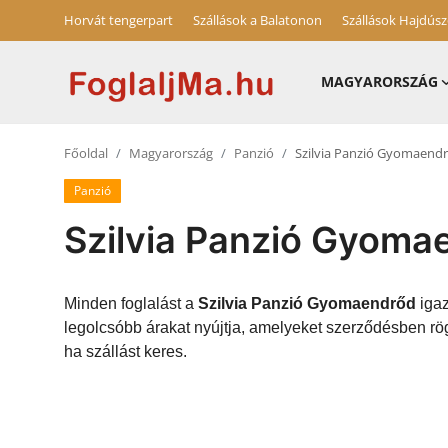
Horvát tengerpart
Szállások a Balatonon
Szállások Hajdús
MAGYARORSZÁG
Magyarország
Főoldal
Magyarország
Panzió
Szilvia Panzió Gyomaend
Horvát tengerpart
Panzió
Szállások a Balatonon
Szilvia Panzió Gyoma
Horvátország
Blog
Minden foglalást a
Szilvia Panzió Gyomaendrőd
igaz
legolcsóbb árakat nyújtja, amelyeket szerződésben rö
Szállások Hajdúszoboszlón
ha szállást keres.