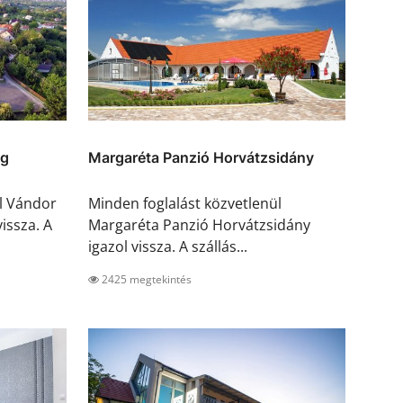
eg
Margaréta Panzió Horvátzsidány
ül Vándor
Minden foglalást közvetlenül
issza. A
Margaréta Panzió Horvátzsidány
igazol vissza. A szállás...
2425 megtekintés