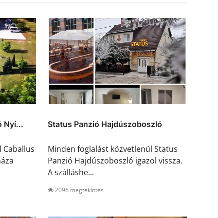
 Nyí...
Status Panzió Hajdúszoboszló
l Caballus
Minden foglalást közvetlenül Status
háza
Panzió Hajdúszoboszló igazol vissza.
A szálláshe...
2096 megtekintés