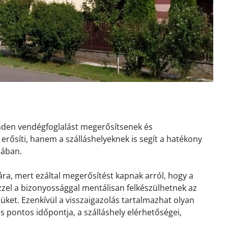
inden vendégfoglalást megerősítsenek és
erősíti, hanem a szálláshelyeknek is segít a hatékony
sában.
ra, mert ezáltal megerősítést kapnak arról, hogy a
 Ezzel a bizonyossággal mentálisan felkészülhetnek az
ket. Ezenkívül a visszaigazolás tartalmazhat olyan
és pontos időpontja, a szálláshely elérhetőségei,