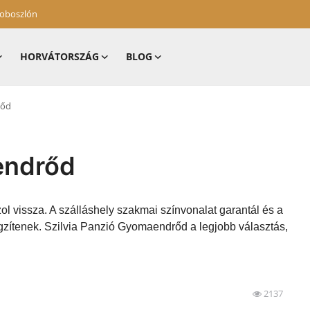
zoboszlón
HORVÁTORSZÁG
BLOG
rőd
endrőd
ol vissza. A szálláshely szakmai színvonalat garantál és a
gzítenek. Szilvia Panzió Gyomaendrőd a legjobb választás,
2137