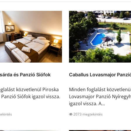
sárda és Panzió Siófok
Caballus Lovasmajor Panzió
glalást közvetlenül Piroska
Minden foglalást közvetlenü
Panzió Siófok igazol vissza.
Lovasmajor Panzió Nyíregy
igazol vissza. A...
ekintés
2073 megtekintés