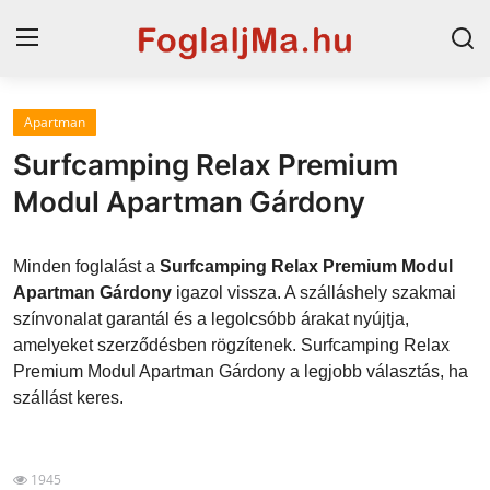
Apartman
Horvát tengerpart
Surfcamping Relax Premium
Magyarország
Modul Apartman Gárdony
Horvátország
Minden foglalást a
Surfcamping Relax Premium Modul
Szállások a Balatonon
Apartman Gárdony
igazol vissza. A szálláshely szakmai
színvonalat garantál és a legolcsóbb árakat nyújtja,
Szállások Hajdúszoboszlón
amelyeket szerződésben rögzítenek. Surfcamping Relax
Premium Modul Apartman Gárdony a legjobb választás, ha
Blog
szállást keres.
1945