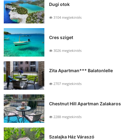
Dugi otok
3104 megtekintés
Cres sziget
3026 megtekintés
Zita Apartman*** Balatonlelle
2707 megtekintés
Chestnut Hill Apartman Zalakaros
2288 megtekintés
Szalajka Ház Váraszó