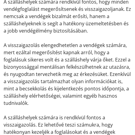
A szálláshelyek számára rendkívül fontos, hogy minden
vendégfoglalást megerősítsenek és visszaigazoljanak. Ez
nemcsak a vendégek bizalmát erősíti, hanem a
szálláshelyeknek is segít a hatékony üzemeltetésben és
a jobb vendégélmény biztosításában.
A visszaigazolás elengedhetetlen a vendégek számára,
mert ezáltal megerősítést kapnak arról, hogy a
foglalásuk sikeres volt és a szálláshely várja őket. Ezzel a
bizonyossággal mentálisan felkészülhetnek az utazásra,
és nyugodtan tervezhetik meg az érkezésüket. Ezenkívül
a visszaigazolás tartalmazhat olyan információkat is,
mint a becsekkolás és kijelentkezés pontos időpontja, a
szálláshely elérhetőségei, valamint egyéb hasznos
tudnivalók.
A szálláshelyek számára is rendkívül fontos a
visszaigazolás. Ez lehetővé teszi számukra, hogy
hatékonyan kezeljék a foglalásokat és a vendégek