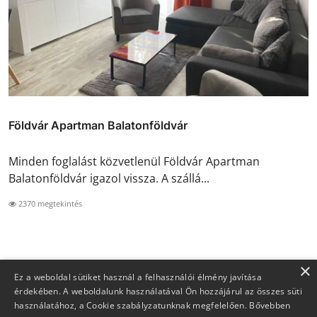
Földvár Apartman Balatonföldvár
Minden foglalást közvetlenül Földvár Apartman
Balatonföldvár igazol vissza. A szállá...
2370 megtekintés
×
Ez a weboldal sütiket használ a felhasználói élmény javítása
érdekében. A weboldalunk használatával Ön hozzájárul az összes süti
használatához, a Cookie szabályzatunknak megfelelően.
Bővebben