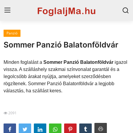
Panzió
Magyarország
Sommer Panzió Balatonföldvár
Horvát tengerpart
Minden foglalást a
Sommer Panzió Balatonföldvár
igazol
Horvátország
vissza. A szálláshely szakmai színvonalat garantál és a
legolcsóbb árakat nyújtja, amelyeket szerződésben
Szállások a Balatonon
rögzítenek. Sommer Panzió Balatonföldvár a legjobb
Szállások Hajdúszoboszlón
választás, ha szállást keres.
Blog
2091