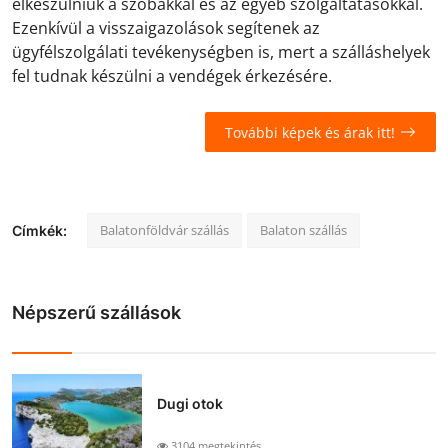
elkészülniük a szobákkal és az egyéb szolgáltatásokkal.
Ezenkívül a visszaigazolások segítenek az
ügyfélszolgálati tevékenységben is, mert a szálláshelyek
fel tudnak készülni a vendégek érkezésére.
További képek és árak itt!
Balatonföldvár szállás
Balaton szállás
Címkék:
Népszerű szállások
Dugi otok
3104 megtekintés