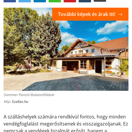
További képek és árak itt!
Sommer Panzió Balatonföldvár
Kép:
Szallas.hu
A szálláshelyek számára rendkívül fontos, hogy minden
vendégfoglalást megerősítsenek és visszaigazoljanak. Ez
nemcsak a vendégek bizalmát erősíti, hanem a