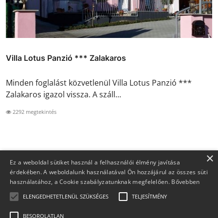
Villa Lotus Panzió *** Zalakaros
Minden foglalást közvetlenül Villa Lotus Panzió ***
Zalakaros igazol vissza. A száll...
2292 megtekintés
×
Ez a weboldal sütiket használ a felhasználói élmény javítása
érdekében. A weboldalunk használatával Ön hozzájárul az összes süti
használatához, a Cookie szabályzatunknak megfelelően.
Bővebben
ELENGEDHETETLENÜL SZÜKSÉGES
TELJESÍTMÉNY
BESOROLATLAN