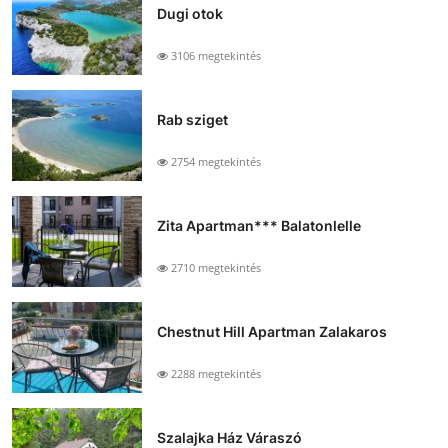
Dugi otok
3106 megtekintés
Rab sziget
2754 megtekintés
Zita Apartman*** Balatonlelle
2710 megtekintés
Chestnut Hill Apartman Zalakaros
2288 megtekintés
Szalajka Ház Váraszó