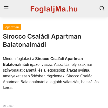
Apartman
Horvát tengerpart
Sirocco Családi Apartman
Magyarország
Balatonalmádi
Szállások a Balatonon
Minden foglalást a
Sirocco Családi Apartman
Horvátország
Balatonalmádi
igazol vissza. A szálláshely szakmai
színvonalat garantál és a legolcsóbb árakat nyújtja,
Blog
amelyeket szerződésben rögzítenek. Sirocco Családi
Apartman Balatonalmádi a legjobb választás, ha szállást
Szállások Hajdúszoboszlón
keres.
2289