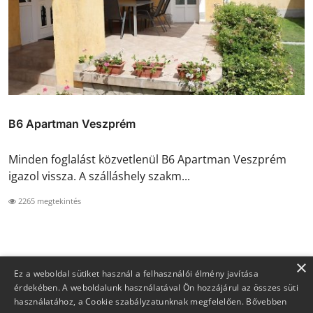
B6 Apartman Veszprém
Minden foglalást közvetlenül B6 Apartman Veszprém
igazol vissza. A szálláshely szakm...
2265 megtekintés
×
Ez a weboldal sütiket használ a felhasználói élmény javítása
érdekében. A weboldalunk használatával Ön hozzájárul az összes süti
használatához, a Cookie szabályzatunknak megfelelően.
Bővebben