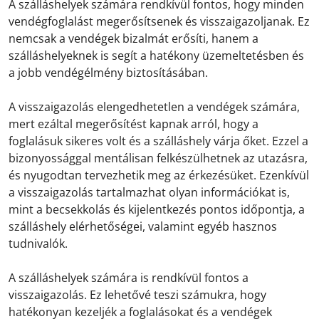
A szálláshelyek számára rendkívül fontos, hogy minden
vendégfoglalást megerősítsenek és visszaigazoljanak. Ez
nemcsak a vendégek bizalmát erősíti, hanem a
szálláshelyeknek is segít a hatékony üzemeltetésben és
a jobb vendégélmény biztosításában.
A visszaigazolás elengedhetetlen a vendégek számára,
mert ezáltal megerősítést kapnak arról, hogy a
foglalásuk sikeres volt és a szálláshely várja őket. Ezzel a
bizonyossággal mentálisan felkészülhetnek az utazásra,
és nyugodtan tervezhetik meg az érkezésüket. Ezenkívül
a visszaigazolás tartalmazhat olyan információkat is,
mint a becsekkolás és kijelentkezés pontos időpontja, a
szálláshely elérhetőségei, valamint egyéb hasznos
tudnivalók.
A szálláshelyek számára is rendkívül fontos a
visszaigazolás. Ez lehetővé teszi számukra, hogy
hatékonyan kezeljék a foglalásokat és a vendégek