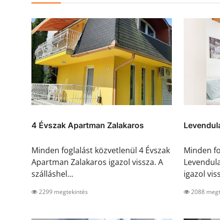
4 Évszak Apartman Zalakaros
Levendul
Minden foglalást közvetlenül 4 Évszak
Minden fo
Apartman Zalakaros igazol vissza. A
Levendul
szálláshel...
igazol viss
2299 megtekintés
2088 megt