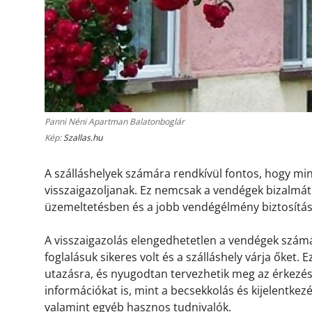
Panni Néni Apartman Balatonboglár
Kép:
Szallas.hu
A szálláshelyek számára rendkívül fontos, hogy m
visszaigazoljanak. Ez nemcsak a vendégek bizalmát 
üzemeltetésben és a jobb vendégélmény biztosítá
A visszaigazolás elengedhetetlen a vendégek számá
foglalásuk sikeres volt és a szálláshely várja őket.
utazásra, és nyugodtan tervezhetik meg az érkezésü
információkat is, mint a becsekkolás és kijelentkez
valamint egyéb hasznos tudnivalók.