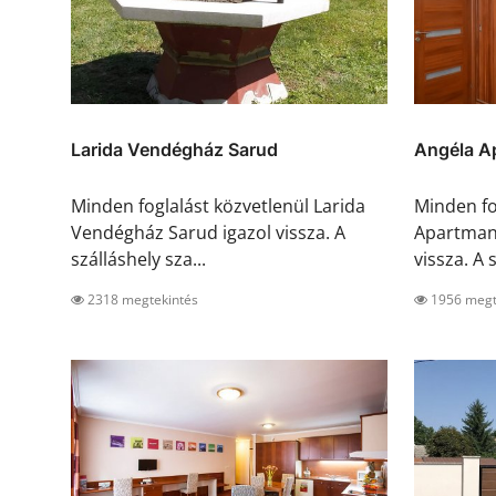
Larida Vendégház Sarud
Angéla A
Minden foglalást közvetlenül Larida
Minden fo
Vendégház Sarud igazol vissza. A
Apartman
szálláshely sza...
vissza. A s
2318 megtekintés
1956 megt