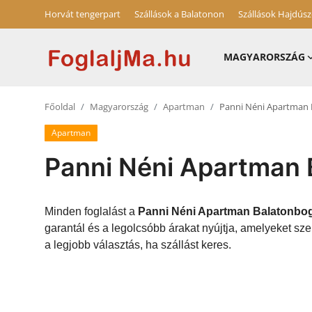
Horvát tengerpart
Szállások a Balatonon
Szállások Hajdús
MAGYARORSZÁG
Magyarország
Főoldal
Magyarország
Apartman
Panni Néni Apartman 
Horvát tengerpart
Apartman
Horvátország
Panni Néni Apartman 
Szállások a Balatonon
Szállások Hajdúszoboszlón
Minden foglalást a
Panni Néni Apartman Balatonbog
garantál és a legolcsóbb árakat nyújtja, amelyeket s
Blog
a legjobb választás, ha szállást keres.