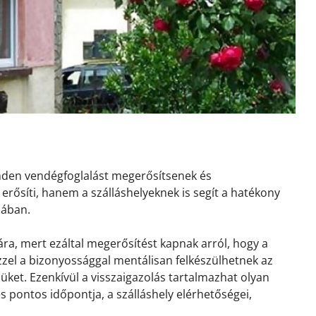
inden vendégfoglalást megerősítsenek és
erősíti, hanem a szálláshelyeknek is segít a hatékony
sában.
ra, mert ezáltal megerősítést kapnak arról, hogy a
 Ezzel a bizonyossággal mentálisan felkészülhetnek az
ket. Ezenkívül a visszaigazolás tartalmazhat olyan
és pontos időpontja, a szálláshely elérhetőségei,