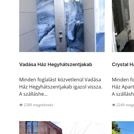
Vadása Ház Hegyhátszentjakab
Crystal 
Minden foglalást közvetlenül Vadása
Minden fo
Ház Hegyhátszentjakab igazol vissza.
Ház Apart
A szálláshe...
A szállásh.
2289 megtekintés
2249 megt