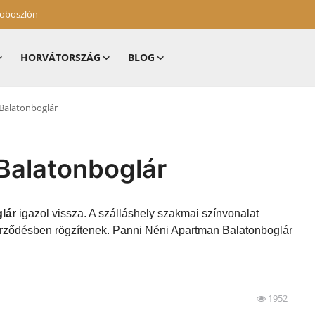
zoboszlón
HORVÁTORSZÁG
BLOG
Balatonboglár
Balatonboglár
lár
igazol vissza. A szálláshely szakmai színvonalat
zerződésben rögzítenek. Panni Néni Apartman Balatonboglár
1952