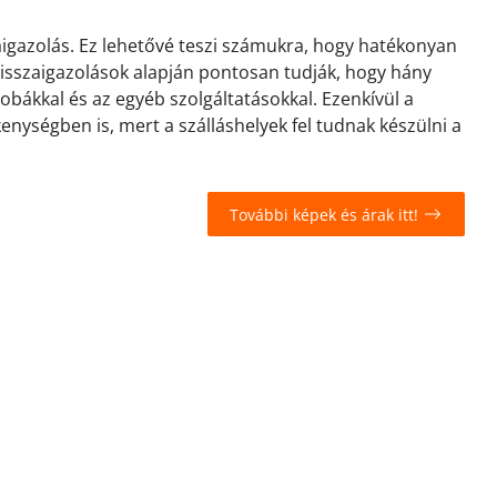
zaigazolás. Ez lehetővé teszi számukra, hogy hatékonyan
 visszaigazolások alapján pontosan tudják, hogy hány
zobákkal és az egyéb szolgáltatásokkal. Ezenkívül a
kenységben is, mert a szálláshelyek fel tudnak készülni a
További képek és árak itt!