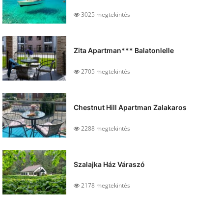
3025 megtekintés
Zita Apartman*** Balatonlelle
2705 megtekintés
Chestnut Hill Apartman Zalakaros
2288 megtekintés
Szalajka Ház Váraszó
2178 megtekintés