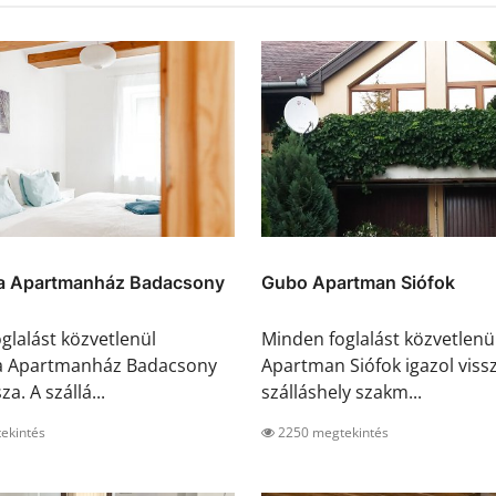
a Apartmanház Badacsony
Gubo Apartman Siófok
glalást közvetlenül
Minden foglalást közvetlen
a Apartmanház Badacsony
Apartman Siófok igazol vissz
za. A szállá...
szálláshely szakm...
ekintés
2250 megtekintés