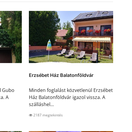
Erzsébet Ház Balatonföldvár
ül Gubo
Minden foglalást közvetlenül Erzsébet
a. A
Ház Balatonföldvár igazol vissza. A
szálláshel...
2187 megtekintés