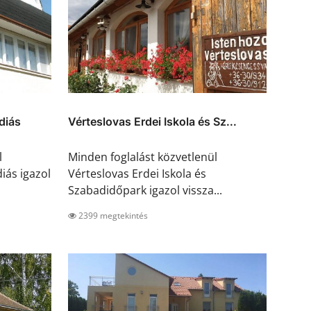
diás
Vérteslovas Erdei Iskola és Sz...
l
Minden foglalást közvetlenül
ás igazol
Vérteslovas Erdei Iskola és
Szabadidőpark igazol vissza...
2399 megtekintés