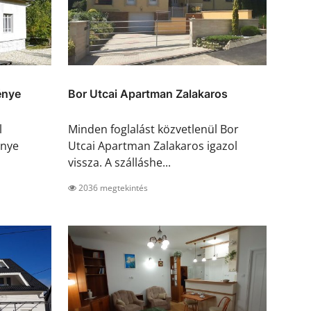
énye
Bor Utcai Apartman Zalakaros
l
Minden foglalást közvetlenül Bor
énye
Utcai Apartman Zalakaros igazol
vissza. A szálláshe...
2036 megtekintés