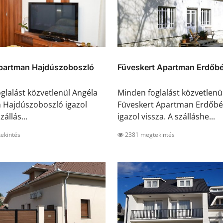
partman Hajdúszoboszló
Füveskert Apartman Erdőb
glalást közvetlenül Angéla
Minden foglalást közvetlenü
 Hajdúszoboszló igazol
Füveskert Apartman Erdőb
zállás...
igazol vissza. A szálláshe...
ekintés
2381 megtekintés