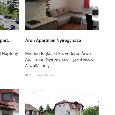
art...
Áron Apartman Nyíregyháza
l Napfény
Minden foglalást közvetlenül Áron
Apartman Nyíregyháza igazol vissza.
A szálláshely ...
2305 megtekintés