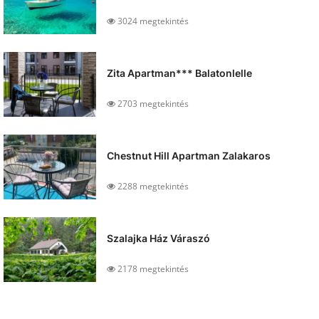
3024 megtekintés
Zita Apartman*** Balatonlelle
2703 megtekintés
Chestnut Hill Apartman Zalakaros
2288 megtekintés
Szalajka Ház Váraszó
2178 megtekintés