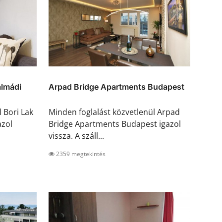
almádi
Arpad Bridge Apartments Budapest
 Bori Lak
Minden foglalást közvetlenül Arpad
azol
Bridge Apartments Budapest igazol
vissza. A száll...
2359 megtekintés