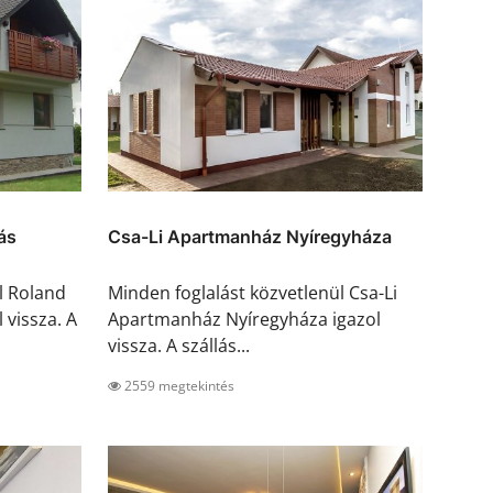
ás
Csa-Li Apartmanház Nyíregyháza
l Roland
Minden foglalást közvetlenül Csa-Li
vissza. A
Apartmanház Nyíregyháza igazol
vissza. A szállás...
2559 megtekintés