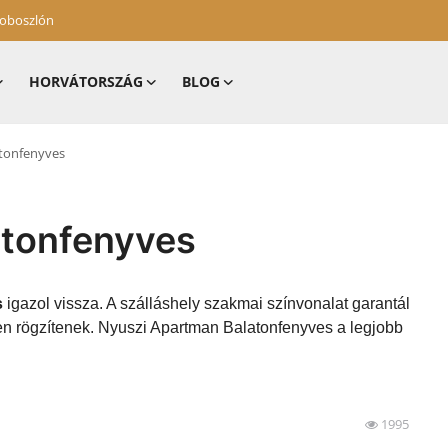
zoboszlón
HORVÁTORSZÁG
BLOG
tonfenyves
atonfenyves
s
igazol vissza. A szálláshely szakmai színvonalat garantál
en rögzítenek. Nyuszi Apartman Balatonfenyves a legjobb
1995