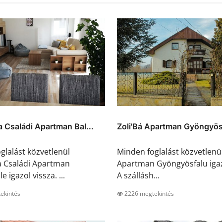
 Családi Apartman Bal...
Zoli'Bá Apartman Gyöngyös
glalást közvetlenül
Minden foglalást közvetlenül
a Családi Apartman
Apartman Gyöngyösfalu igaz
e igazol vissza. ...
A szállásh...
ekintés
2226 megtekintés