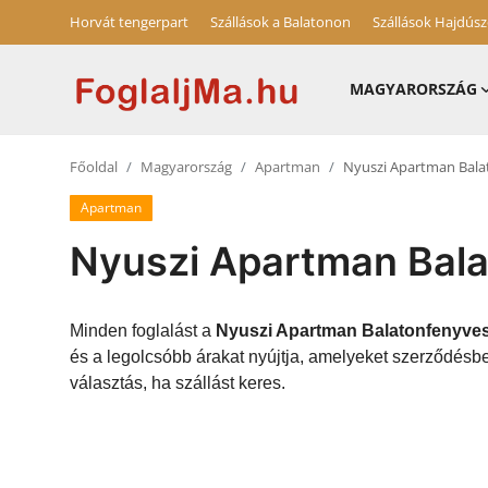
Horvát tengerpart
Szállások a Balatonon
Szállások Hajdús
MAGYARORSZÁG
Magyarország
Főoldal
Magyarország
Apartman
Nyuszi Apartman Bala
Horvát tengerpart
Apartman
Szállások a Balatonon
Nyuszi Apartman Bal
Horvátország
Szállások Hajdúszoboszlón
Minden foglalást a
Nyuszi Apartman Balatonfenyve
és a legolcsóbb árakat nyújtja, amelyeket szerződésb
Blog
választás, ha szállást keres.