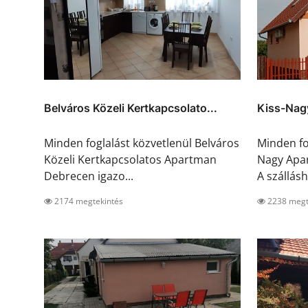
Belváros Közeli Kertkapcsolato...
Kiss-Nag
Minden foglalást közvetlenül Belváros
Minden fo
Közeli Kertkapcsolatos Apartman
Nagy Apar
Debrecen igazo...
A szálláshe
2174 megtekintés
2238 megt