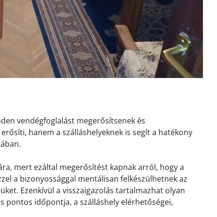
inden vendégfoglalást megerősítsenek és
erősíti, hanem a szálláshelyeknek is segít a hatékony
sában.
ra, mert ezáltal megerősítést kapnak arról, hogy a
 Ezzel a bizonyossággal mentálisan felkészülhetnek az
ket. Ezenkívül a visszaigazolás tartalmazhat olyan
és pontos időpontja, a szálláshely elérhetőségei,