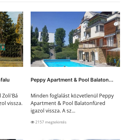
falu
Peppy Apartment & Pool Balaton...
 Zoli'Bá
Minden foglalást közvetlenül Peppy
ol vissza.
Apartment & Pool Balatonfüred
igazol vissza. A sz...
2157 megtekintés