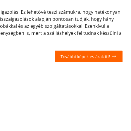
zaigazolás. Ez lehetővé teszi számukra, hogy hatékonyan
 visszaigazolások alapján pontosan tudják, hogy hány
zobákkal és az egyéb szolgáltatásokkal. Ezenkívül a
kenységben is, mert a szálláshelyek fel tudnak készülni a
További képek és árak itt!