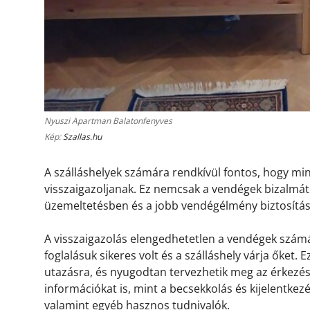
Nyuszi Apartman Balatonfenyves
Kép:
Szallas.hu
A szálláshelyek számára rendkívül fontos, hogy m
visszaigazoljanak. Ez nemcsak a vendégek bizalmát 
üzemeltetésben és a jobb vendégélmény biztosítá
A visszaigazolás elengedhetetlen a vendégek számá
foglalásuk sikeres volt és a szálláshely várja őket.
utazásra, és nyugodtan tervezhetik meg az érkezésü
információkat is, mint a becsekkolás és kijelentkez
valamint egyéb hasznos tudnivalók.