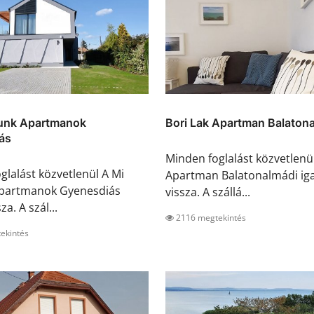
unk Apartmanok
Bori Lak Apartman Balaton
ás
Minden foglalást közvetlenül
glalást közvetlenül A Mi
Apartman Balatonalmádi ig
partmanok Gyenesdiás
vissza. A szállá...
za. A szál...
2116 megtekintés
ekintés