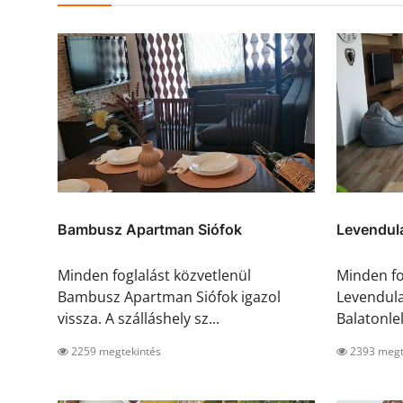
Bambusz Apartman Siófok
Levendula
Minden foglalást közvetlenül
Minden fo
Bambusz Apartman Siófok igazol
Levendul
vissza. A szálláshely sz...
Balatonlell
2259 megtekintés
2393 megt