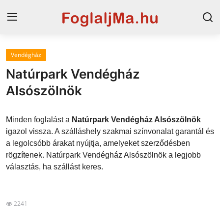
Vendégház
Magyarország
Natúrpark Vendégház
Horvát tengerpart
Alsószölnök
Szállások a Balatonon
Minden foglalást a
Natúrpark Vendégház Alsószölnök
Horvátország
igazol vissza. A szálláshely szakmai színvonalat garantál és
a legolcsóbb árakat nyújtja, amelyeket szerződésben
Blog
rögzítenek. Natúrpark Vendégház Alsószölnök a legjobb
választás, ha szállást keres.
Szállások Hajdúszoboszlón
2241