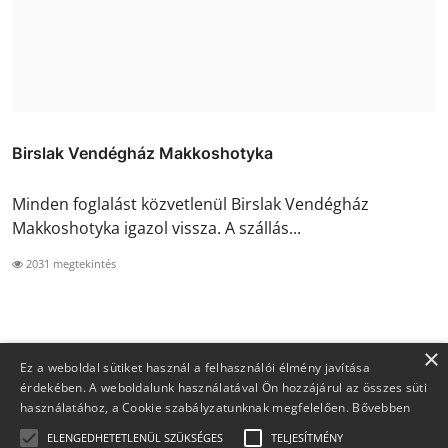
Birslak Vendégház Makkoshotyka
Minden foglalást közvetlenül Birslak Vendégház
Makkoshotyka igazol vissza. A szállás...
2031 megtekintés
×
Ez a weboldal sütiket használ a felhasználói élmény javítása
érdekében. A weboldalunk használatával Ön hozzájárul az összes süti
használatához, a Cookie szabályzatunknak megfelelően.
Bővebben
ELENGEDHETETLENÜL SZÜKSÉGES
TELJESÍTMÉNY