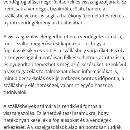
vendégfoglalást megerősítsenek és visszaigazoljanak. Ez
nemcsak a vendégek bizalmát erősíti, hanem a
szálláshelyeknek is segít a hatékony üzemeltetésben és
a jobb vendégélmény biztosításában.
A visszaigazolás elengedhetetlen a vendégek számára,
mert ezáltal megerősítést kapnak arról, hogy a
foglalásuk sikeres volt és a szálláshely várja őket. Ezzel a
bizonyossággal mentálisan felkészülhetnek az utazásra,
és nyugodtan tervezhetik meg az érkezésüket. Ezenkívül
a visszaigazolás tartalmazhat olyan információkat is,
mint a becsekkolás és kijelentkezés pontos időpontja, a
szálláshely elérhetőségei, valamint egyéb hasznos
tudnivalók.
A szálláshelyek számára is rendkívül fontos a
visszaigazolás. Ez lehetővé teszi számukra, hogy
hatékonyan kezeljék a foglalásokat és a vendégek
érkezését. A visszaigazolások alapján pontosan tudják,