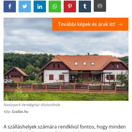
További képek és árak itt!
Natúrpark Vendégház Alsószölnök
Kép:
Szallas.hu
A szálláshelyek számára rendkívül fontos, hogy minden