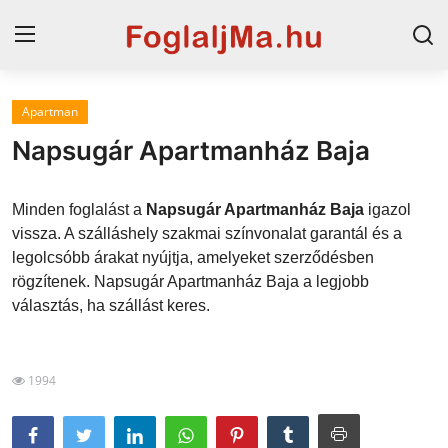
Apartman
Magyarország
Napsugár Apartmanház Baja
Horvát tengerpart
Minden foglalást a
Napsugár Apartmanház Baja
igazol
Horvátország
vissza. A szálláshely szakmai színvonalat garantál és a
legolcsóbb árakat nyújtja, amelyeket szerződésben
Szállások a Balatonon
rögzítenek. Napsugár Apartmanház Baja a legjobb
Szállások Hajdúszoboszlón
választás, ha szállást keres.
Blog
1994