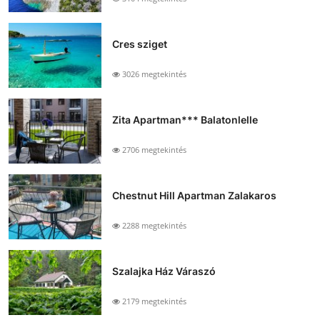
Cres sziget
3026 megtekintés
Zita Apartman*** Balatonlelle
2706 megtekintés
Chestnut Hill Apartman Zalakaros
2288 megtekintés
Szalajka Ház Váraszó
2179 megtekintés