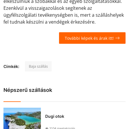
elkészülniük a szobákkal és az egyéb szolgáltatásokkal.
Ezenkívül a visszaigazolások segítenek az
ügyfélszolgálati tevékenységben is, mert a szálláshelyek
fel tudnak készülni a vendégek érkezésére.
További képek és árak itt!
Baja szállás
Címkék:
Népszerű szállások
Dugi otok
3104 megtekintés