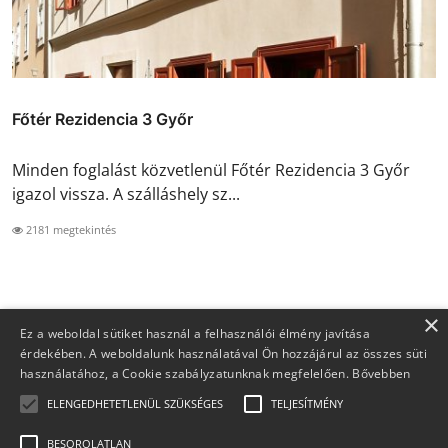
Főtér Rezidencia 3 Győr
Minden foglalást közvetlenül Főtér Rezidencia 3 Győr
igazol vissza. A szálláshely sz...
2181 megtekintés
×
Ez a weboldal sütiket használ a felhasználói élmény javítása
érdekében. A weboldalunk használatával Ön hozzájárul az összes süti
használatához, a Cookie szabályzatunknak megfelelően.
Bővebben
ELENGEDHETETLENÜL SZÜKSÉGES
TELJESÍTMÉNY
BESOROLATLAN