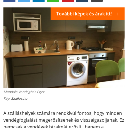
További képek és árak itt!
Mandula Vendégház Eger
Kép:
Szallas.hu
A szálláshelyek számára rendkívül fontos, hogy minden
vendégfoglalást megerősítsenek és visszaigazoljanak. Ez
nemcsak a vendégek bizalmát erősíti, hanem a