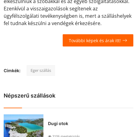
elkészülniük a szobákkal és az egyéb szolgáltatásokkal.
Ezenkívül a visszaigazolások segítenek az
ügyfélszolgálati tevékenységben is, mert a szálláshelyek
fel tudnak készülni a vendégek érkezésére.
További képek és árak itt!
Eger szállás
Címkék:
Népszerű szállások
Dugi otok
3106 megtekintés