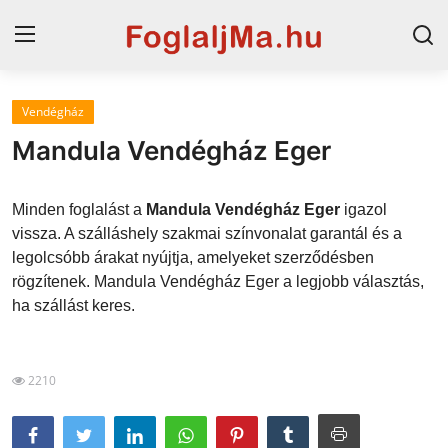
Vendégház
Horvát tengerpart
Mandula Vendégház Eger
Magyarország
Minden foglalást a
Mandula Vendégház Eger
igazol
Szállások a Balatonon
vissza. A szálláshely szakmai színvonalat garantál és a
legolcsóbb árakat nyújtja, amelyeket szerződésben
Horvátország
rögzítenek. Mandula Vendégház Eger a legjobb választás,
Blog
ha szállást keres.
Szállások Hajdúszoboszlón
2210