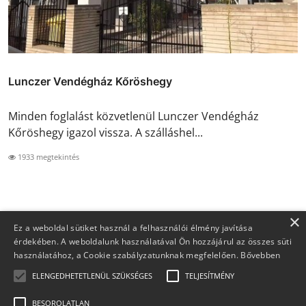
Lunczer Vendégház Kőröshegy
Minden foglalást közvetlenül Lunczer Vendégház
Kőröshegy igazol vissza. A szálláshel...
1933 megtekintés
×
Ez a weboldal sütiket használ a felhasználói élmény javítása
érdekében. A weboldalunk használatával Ön hozzájárul az összes süti
használatához, a Cookie szabályzatunknak megfelelően.
Bővebben
ELENGEDHETETLENÜL SZÜKSÉGES
TELJESÍTMÉNY
BESOROLATLAN