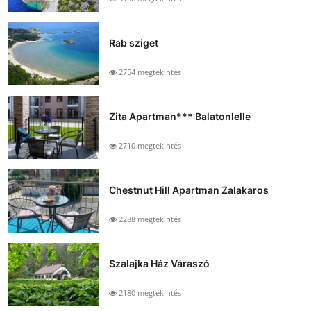
Rab sziget
2754 megtekintés
Zita Apartman*** Balatonlelle
2710 megtekintés
Chestnut Hill Apartman Zalakaros
2288 megtekintés
Szalajka Ház Váraszó
2180 megtekintés