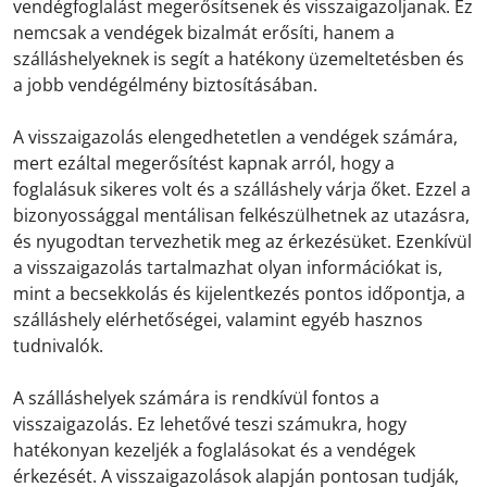
vendégfoglalást megerősítsenek és visszaigazoljanak. Ez
nemcsak a vendégek bizalmát erősíti, hanem a
szálláshelyeknek is segít a hatékony üzemeltetésben és
a jobb vendégélmény biztosításában.
A visszaigazolás elengedhetetlen a vendégek számára,
mert ezáltal megerősítést kapnak arról, hogy a
foglalásuk sikeres volt és a szálláshely várja őket. Ezzel a
bizonyossággal mentálisan felkészülhetnek az utazásra,
és nyugodtan tervezhetik meg az érkezésüket. Ezenkívül
a visszaigazolás tartalmazhat olyan információkat is,
mint a becsekkolás és kijelentkezés pontos időpontja, a
szálláshely elérhetőségei, valamint egyéb hasznos
tudnivalók.
A szálláshelyek számára is rendkívül fontos a
visszaigazolás. Ez lehetővé teszi számukra, hogy
hatékonyan kezeljék a foglalásokat és a vendégek
érkezését. A visszaigazolások alapján pontosan tudják,