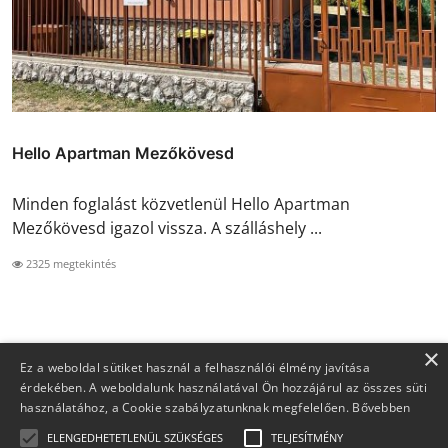
Hello Apartman Mezőkövesd
Minden foglalást közvetlenül Hello Apartman
Mezőkövesd igazol vissza. A szálláshely ...
2325 megtekintés
×
Ez a weboldal sütiket használ a felhasználói élmény javítása
érdekében. A weboldalunk használatával Ön hozzájárul az összes süti
használatához, a Cookie szabályzatunknak megfelelően.
Bővebben
ELENGEDHETETLENÜL SZÜKSÉGES
TELJESÍTMÉNY