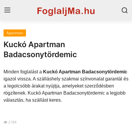
Apartman
Magyarország
Kuckó Apartman
Horvát tengerpart
Badacsonytördemic
Szállások a Balatonon
Minden foglalást a
Kuckó Apartman Badacsonytördemic
Horvátország
igazol vissza. A szálláshely szakmai színvonalat garantál és
a legolcsóbb árakat nyújtja, amelyeket szerződésben
Blog
rögzítenek. Kuckó Apartman Badacsonytördemic a legjobb
választás, ha szállást keres.
Szállások Hajdúszoboszlón
2184