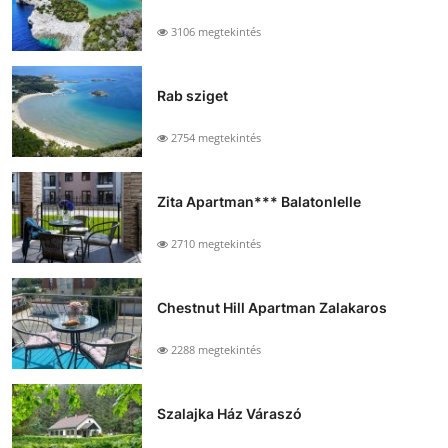
3106 megtekintés
Rab sziget
2754 megtekintés
Zita Apartman*** Balatonlelle
2710 megtekintés
Chestnut Hill Apartman Zalakaros
2288 megtekintés
Szalajka Ház Váraszó