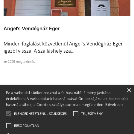
Angel's Vendégház Eger
Minden foglalást közvetlenül Angel's Vendégház Eger
igazol vissza. A szálláshely sza...
2225 megtekintés
×
Ez a weboldal sütiket használ a felhasználói élmény javítása
érdekében. A weboldalunk használatával Ön hozzájárul az összes süti
használatához, a Cookie szabályzatunknak megfelelően.
Bővebben
ELENGEDHETETLENÜL SZÜKSÉGES
TELJESÍTMÉNY
BESOROLATLAN
Copyright 2026 Foglaljma.hu - Minden jog fenntartva.