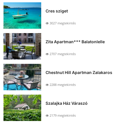
Cres sziget
3027 megtekintés
Zita Apartman*** Balatonlelle
2707 megtekintés
Chestnut Hill Apartman Zalakaros
2288 megtekintés
Szalajka Ház Váraszó
2179 megtekintés