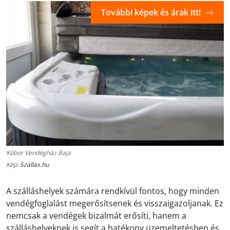
További képek és árak itt!
Kóbor Vendégház Baja
Kép:
Szallas.hu
A szálláshelyek számára rendkívül fontos, hogy minden
vendégfoglalást megerősítsenek és visszaigazoljanak. Ez
nemcsak a vendégek bizalmát erősíti, hanem a
szálláshelyeknek is segít a hatékony üzemeltetésben és