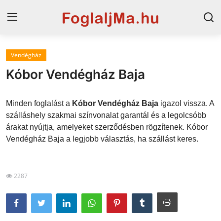
Vendégház
Magyarország
Kóbor Vendégház Baja
Horvát tengerpart
Minden foglalást a
Kóbor Vendégház Baja
igazol vissza. A
Szállások a Balatonon
szálláshely szakmai színvonalat garantál és a legolcsóbb
árakat nyújtja, amelyeket szerződésben rögzítenek. Kóbor
Horvátország
Vendégház Baja a legjobb választás, ha szállást keres.
Blog
Szállások Hajdúszoboszlón
2287