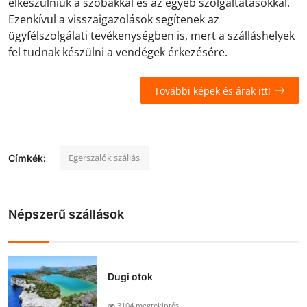
elkészülniük a szobákkal és az egyéb szolgáltatásokkal.
Ezenkívül a visszaigazolások segítenek az
ügyfélszolgálati tevékenységben is, mert a szálláshelyek
fel tudnak készülni a vendégek érkezésére.
További képek és árak itt!
Egerszalók szállás
Címkék:
Népszerű szállások
Dugi otok
3104 megtekintés