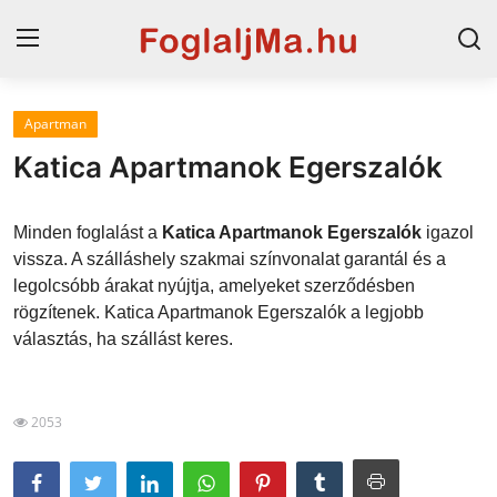
Apartman
Magyarország
Katica Apartmanok Egerszalók
Horvát tengerpart
Minden foglalást a
Katica Apartmanok Egerszalók
igazol
Szállások a Balatonon
vissza. A szálláshely szakmai színvonalat garantál és a
legolcsóbb árakat nyújtja, amelyeket szerződésben
Horvátország
rögzítenek. Katica Apartmanok Egerszalók a legjobb
Szállások Hajdúszoboszlón
választás, ha szállást keres.
Blog
2053