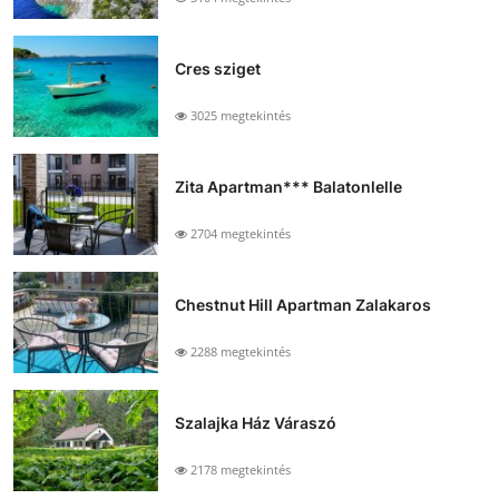
Cres sziget
3025 megtekintés
Zita Apartman*** Balatonlelle
2704 megtekintés
Chestnut Hill Apartman Zalakaros
2288 megtekintés
Szalajka Ház Váraszó
2178 megtekintés