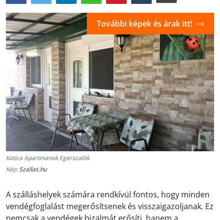
További képek és árak itt!
Katica Apartmanok Egerszalók
Kép:
Szallas.hu
A szálláshelyek számára rendkívül fontos, hogy minden
vendégfoglalást megerősítsenek és visszaigazoljanak. Ez
nemcsak a vendégek bizalmát erősíti, hanem a