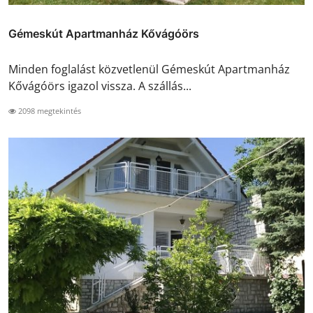
Gémeskút Apartmanház Kővágóörs
Minden foglalást közvetlenül Gémeskút Apartmanház
Kővágóörs igazol vissza. A szállás...
2098 megtekintés