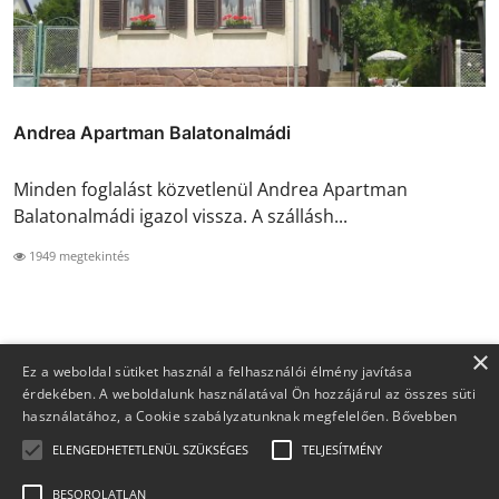
Andrea Apartman Balatonalmádi
Minden foglalást közvetlenül Andrea Apartman
Balatonalmádi igazol vissza. A szállásh...
1949 megtekintés
×
Ez a weboldal sütiket használ a felhasználói élmény javítása
érdekében. A weboldalunk használatával Ön hozzájárul az összes süti
használatához, a Cookie szabályzatunknak megfelelően.
Bővebben
ELENGEDHETETLENÜL SZÜKSÉGES
TELJESÍTMÉNY
BESOROLATLAN