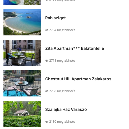
Rab sziget
2754 megtekintés
Zita Apartman*** Balatonlelle
2711 megtekintés
Chestnut Hill Apartman Zalakaros
2288 megtekintés
Szalajka Ház Váraszó
2180 megtekintés