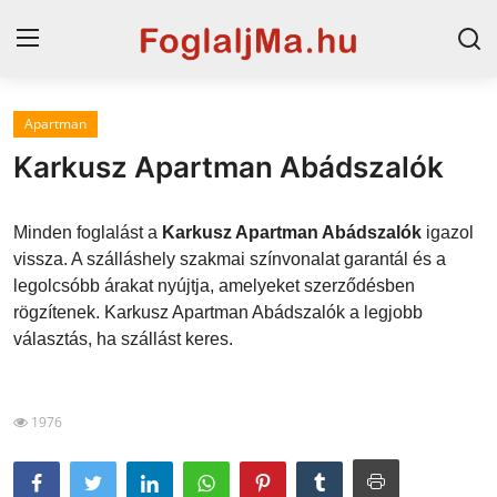
Apartman
Horvát tengerpart
Karkusz Apartman Abádszalók
Magyarország
Minden foglalást a
Karkusz Apartman Abádszalók
igazol
Szállások a Balatonon
vissza. A szálláshely szakmai színvonalat garantál és a
legolcsóbb árakat nyújtja, amelyeket szerződésben
Horvátország
rögzítenek. Karkusz Apartman Abádszalók a legjobb
Blog
választás, ha szállást keres.
Szállások Hajdúszoboszlón
1976