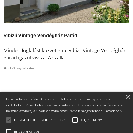
Ribizli Vintage Vendégház Parád
Minden foglalást közvetlenül Ribizli Vintage Vendégház
Parád igazol vissza. A szállá...
2153 megtekintés
×
Ez a weboldal sütiket használ a felhasználói élmény javítása
érdekében. A weboldalunk használatával Ön hozzájárul az összes süti
használatához, a Cookie szabályzatunknak megfelelően.
Bővebben
ELENGEDHETETLENÜL SZÜKSÉGES
TELJESÍTMÉNY
BESOROLATLAN