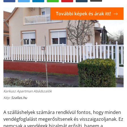
További képek és árak itt!
Karkusz Apartman Abádszalók
Kép:
Szallas.hu
A szálláshelyek számára rendkívül fontos, hogy minden
vendégfoglalást megerősítsenek és visszaigazoljanak. Ez
nemcsak a vendégek bizalmát erősíti, hanem a