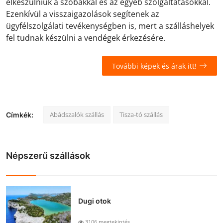
elkészülniük a szobákkal és az egyéb szolgáltatásokkal.
Ezenkívül a visszaigazolások segítenek az
ügyfélszolgálati tevékenységben is, mert a szálláshelyek
fel tudnak készülni a vendégek érkezésére.
További képek és árak itt!
Abádszalók szállás
Tisza-tó szállás
Címkék:
Népszerű szállások
Dugi otok
3106 megtekintés