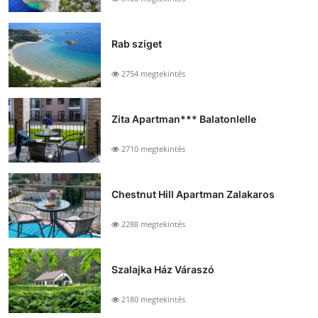
Rab sziget
2754 megtekintés
Zita Apartman*** Balatonlelle
2710 megtekintés
Chestnut Hill Apartman Zalakaros
2288 megtekintés
Szalajka Ház Váraszó
2180 megtekintés