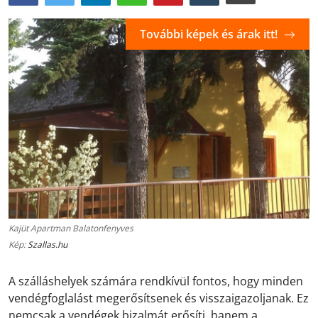
További képek és árak itt!
Kajüt Apartman Balatonfenyves
Kép:
Szallas.hu
A szálláshelyek számára rendkívül fontos, hogy minden
vendégfoglalást megerősítsenek és visszaigazoljanak. Ez
nemcsak a vendégek bizalmát erősíti, hanem a