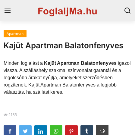
Apartman
Magyarország
Kajüt Apartman Balatonfenyves
Horvát tengerpart
Minden foglalást a
Kajüt Apartman Balatonfenyves
igazol
Szállások a Balatonon
vissza. A szálláshely szakmai színvonalat garantál és a
legolcsóbb árakat nyújtja, amelyeket szerződésben
Horvátország
rögzítenek. Kajüt Apartman Balatonfenyves a legjobb
Blog
választás, ha szállást keres.
Szállások Hajdúszoboszlón
2185