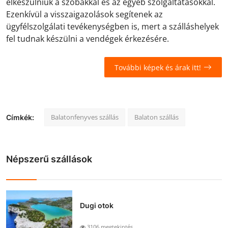
elkészülniük a szobákkal és az egyéb szolgáltatásokkal.
Ezenkívül a visszaigazolások segítenek az
ügyfélszolgálati tevékenységben is, mert a szálláshelyek
fel tudnak készülni a vendégek érkezésére.
További képek és árak itt!
Balatonfenyves szállás
Balaton szállás
Címkék:
Népszerű szállások
Dugi otok
3106 megtekintés