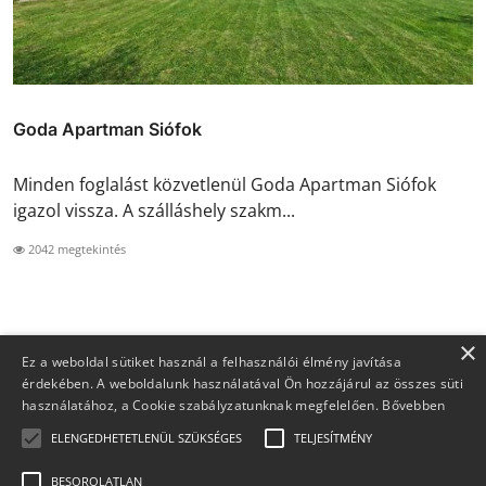
Goda Apartman Siófok
Minden foglalást közvetlenül Goda Apartman Siófok
igazol vissza. A szálláshely szakm...
2042 megtekintés
×
Ez a weboldal sütiket használ a felhasználói élmény javítása
érdekében. A weboldalunk használatával Ön hozzájárul az összes süti
használatához, a Cookie szabályzatunknak megfelelően.
Bővebben
ELENGEDHETETLENÜL SZÜKSÉGES
TELJESÍTMÉNY
BESOROLATLAN