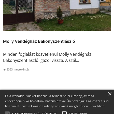
Molly Vendégház Bakonyszentlászló
Minden foglalást közvetlenül Molly Vendégház
Bakonyszentlászló igazol vissza. A szál...
2353 megtekintés
×
Ez a weboldal sütiket használ a felhasználói élmény javítása
érdekében. A weboldalunk használatával Ön hozzájárul az összes süti
használatához, a Cookie szabályzatunknak megfelelően.
Bővebben
ELENGEDHETETLENÜL SZÜKSÉGES
TELJESÍTMÉNY