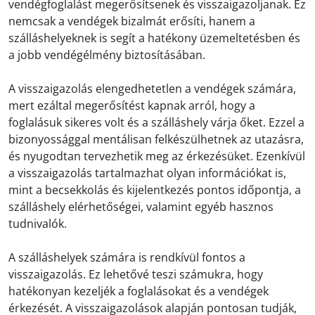
vendégfoglalást megerősítsenek és visszaigazoljanak. Ez
nemcsak a vendégek bizalmát erősíti, hanem a
szálláshelyeknek is segít a hatékony üzemeltetésben és
a jobb vendégélmény biztosításában.
A visszaigazolás elengedhetetlen a vendégek számára,
mert ezáltal megerősítést kapnak arról, hogy a
foglalásuk sikeres volt és a szálláshely várja őket. Ezzel a
bizonyossággal mentálisan felkészülhetnek az utazásra,
és nyugodtan tervezhetik meg az érkezésüket. Ezenkívül
a visszaigazolás tartalmazhat olyan információkat is,
mint a becsekkolás és kijelentkezés pontos időpontja, a
szálláshely elérhetőségei, valamint egyéb hasznos
tudnivalók.
A szálláshelyek számára is rendkívül fontos a
visszaigazolás. Ez lehetővé teszi számukra, hogy
hatékonyan kezeljék a foglalásokat és a vendégek
érkezését. A visszaigazolások alapján pontosan tudják,