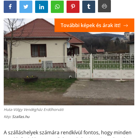
További képek és árak itt!
Huta-Völgy Vendégház Erdőhorváti
Kép:
Szallas.hu
A szálláshelyek számára rendkívül fontos, hogy minden