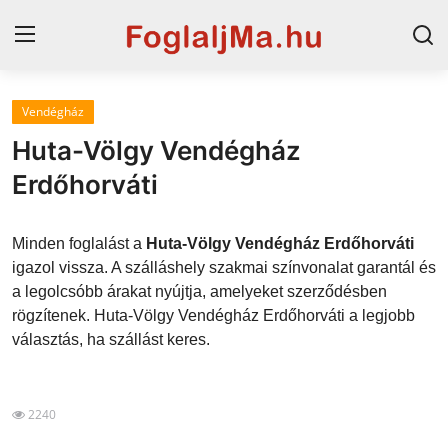
Vendégház
Horvát tengerpart
Huta-Völgy Vendégház
Magyarország
Erdőhorváti
Horvátország
Minden foglalást a
Huta-Völgy Vendégház Erdőhorváti
Szállások a Balatonon
igazol vissza. A szálláshely szakmai színvonalat garantál és
a legolcsóbb árakat nyújtja, amelyeket szerződésben
Szállások Hajdúszoboszlón
rögzítenek. Huta-Völgy Vendégház Erdőhorváti a legjobb
választás, ha szállást keres.
Blog
2240