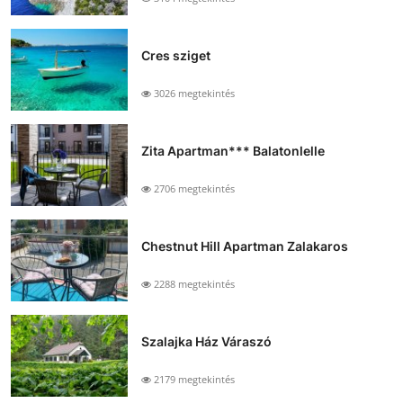
Cres sziget
3026 megtekintés
Zita Apartman*** Balatonlelle
2706 megtekintés
Chestnut Hill Apartman Zalakaros
2288 megtekintés
Szalajka Ház Váraszó
2179 megtekintés