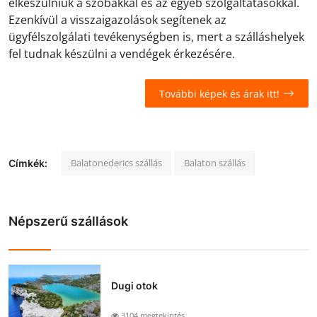
elkészülniük a szobákkal és az egyéb szolgáltatásokkal.
Ezenkívül a visszaigazolások segítenek az
ügyfélszolgálati tevékenységben is, mert a szálláshelyek
fel tudnak készülni a vendégek érkezésére.
További képek és árak itt!
Balatonederics szállás
Balaton szállás
Címkék:
Népszerű szállások
Dugi otok
3104 megtekintés