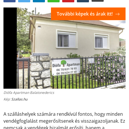
További képek és árak itt!
Diófa Apartman Balatonederics
Kép:
Szallas.hu
A szálláshelyek számára rendkívül fontos, hogy minden
vendégfoglalást megerősítsenek és visszaigazoljanak. Ez
nemcsak a vendégek bizalmát erősíti, hanem a