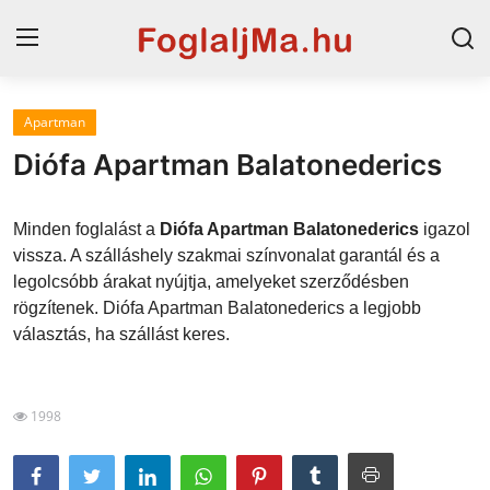
Apartman
Horvát tengerpart
Diófa Apartman Balatonederics
Magyarország
Minden foglalást a
Diófa Apartman Balatonederics
igazol
Szállások a Balatonon
vissza. A szálláshely szakmai színvonalat garantál és a
legolcsóbb árakat nyújtja, amelyeket szerződésben
Horvátország
rögzítenek. Diófa Apartman Balatonederics a legjobb
Blog
választás, ha szállást keres.
Szállások Hajdúszoboszlón
1998