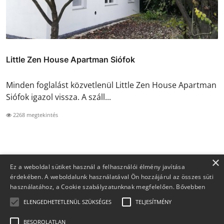
Little Zen House Apartman Siófok
Minden foglalást közvetlenül Little Zen House Apartman
Siófok igazol vissza. A száll...
2268 megtekintés
×
Ez a weboldal sütiket használ a felhasználói élmény javítása
érdekében. A weboldalunk használatával Ön hozzájárul az összes süti
használatához, a Cookie szabályzatunknak megfelelően.
Bővebben
ELENGEDHETETLENÜL SZÜKSÉGES
TELJESÍTMÉNY
BESOROLATLAN