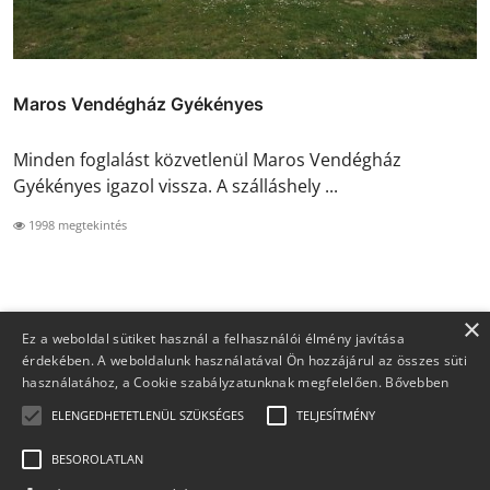
Maros Vendégház Gyékényes
Minden foglalást közvetlenül Maros Vendégház
Gyékényes igazol vissza. A szálláshely ...
1998 megtekintés
×
Ez a weboldal sütiket használ a felhasználói élmény javítása
érdekében. A weboldalunk használatával Ön hozzájárul az összes süti
használatához, a Cookie szabályzatunknak megfelelően.
Bővebben
ELENGEDHETETLENÜL SZÜKSÉGES
TELJESÍTMÉNY
BESOROLATLAN
Copyright 2026 Foglaljma.hu - Minden jog fenntartva.