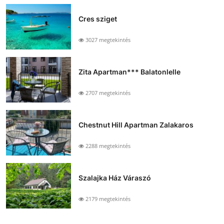
Cres sziget
3027 megtekintés
Zita Apartman*** Balatonlelle
2707 megtekintés
Chestnut Hill Apartman Zalakaros
2288 megtekintés
Szalajka Ház Váraszó
2179 megtekintés