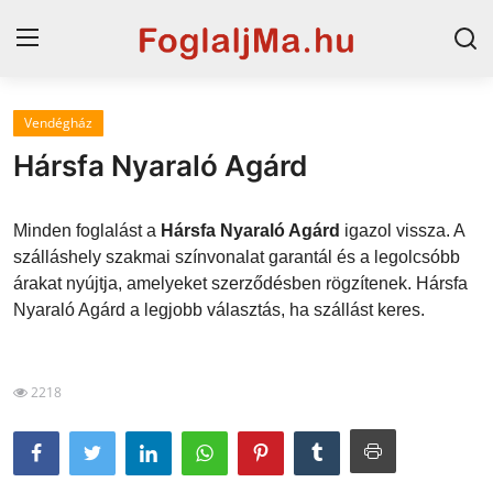
Vendégház
Magyarország
Hársfa Nyaraló Agárd
Horvát tengerpart
Minden foglalást a
Hársfa Nyaraló Agárd
igazol vissza. A
Szállások a Balatonon
szálláshely szakmai színvonalat garantál és a legolcsóbb
árakat nyújtja, amelyeket szerződésben rögzítenek. Hársfa
Horvátország
Nyaraló Agárd a legjobb választás, ha szállást keres.
Blog
Szállások Hajdúszoboszlón
2218