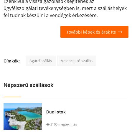
Ezenkívül a visszaigazolások segítenek az
ügyfélszolgálati tevékenységben is, mert a szálláshelyek
fel tudnak készülni a vendégek érkezésére.
További képek és árak itt!
Agárd szállás
Velencei-tó szállás
Címkék:
Népszerű szállások
Dugi otok
3105 megtekintés