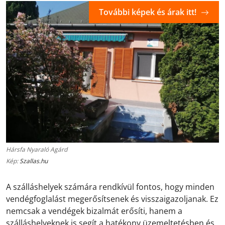
További képek és árak itt!
Hársfa Nyaraló Agárd
Kép:
Szallas.hu
A szálláshelyek számára rendkívül fontos, hogy minden
vendégfoglalást megerősítsenek és visszaigazoljanak. Ez
nemcsak a vendégek bizalmát erősíti, hanem a
szálláshelyeknek is segít a hatékony üzemeltetésben és