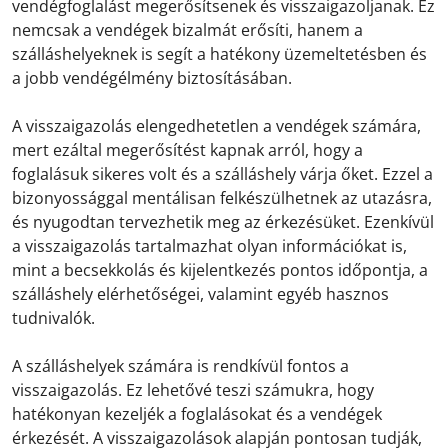
vendégfoglalást megerősítsenek és visszaigazoljanak. Ez
nemcsak a vendégek bizalmát erősíti, hanem a
szálláshelyeknek is segít a hatékony üzemeltetésben és
a jobb vendégélmény biztosításában.
A visszaigazolás elengedhetetlen a vendégek számára,
mert ezáltal megerősítést kapnak arról, hogy a
foglalásuk sikeres volt és a szálláshely várja őket. Ezzel a
bizonyossággal mentálisan felkészülhetnek az utazásra,
és nyugodtan tervezhetik meg az érkezésüket. Ezenkívül
a visszaigazolás tartalmazhat olyan információkat is,
mint a becsekkolás és kijelentkezés pontos időpontja, a
szálláshely elérhetőségei, valamint egyéb hasznos
tudnivalók.
A szálláshelyek számára is rendkívül fontos a
visszaigazolás. Ez lehetővé teszi számukra, hogy
hatékonyan kezeljék a foglalásokat és a vendégek
érkezését. A visszaigazolások alapján pontosan tudják,