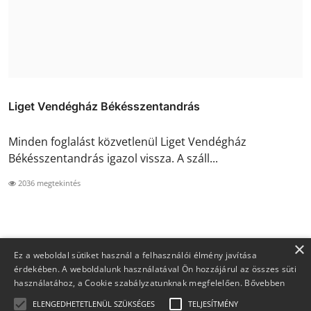
Liget Vendégház Békésszentandrás
Minden foglalást közvetlenül Liget Vendégház
Békésszentandrás igazol vissza. A száll...
2036 megtekintés
×
Ez a weboldal sütiket használ a felhasználói élmény javítása
érdekében. A weboldalunk használatával Ön hozzájárul az összes süti
használatához, a Cookie szabályzatunknak megfelelően.
Bővebben
ELENGEDHETETLENÜL SZÜKSÉGES
TELJESÍTMÉNY