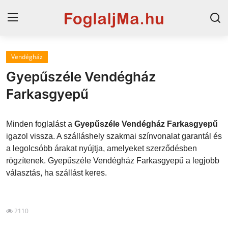
Vendégház
Horvát tengerpart
Gyepűszéle Vendégház
Magyarország
Farkasgyepű
Szállások a Balatonon
Minden foglalást a
Gyepűszéle Vendégház Farkasgyepű
Horvátország
igazol vissza. A szálláshely szakmai színvonalat garantál és
a legolcsóbb árakat nyújtja, amelyeket szerződésben
Blog
rögzítenek. Gyepűszéle Vendégház Farkasgyepű a legjobb
választás, ha szállást keres.
Szállások Hajdúszoboszlón
2110