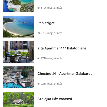
3106 megtekintés
Rab sziget
2754 megtekintés
Zita Apartman*** Balatonlelle
2710 megtekintés
Chestnut Hill Apartman Zalakaros
2288 megtekintés
Szalajka Ház Váraszó