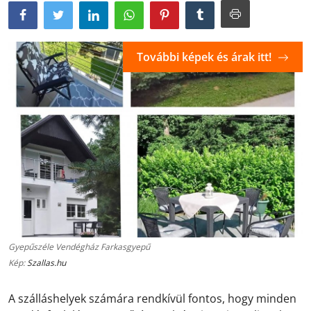
További képek és árak itt!
Gyepűszéle Vendégház Farkasgyepű
Kép:
Szallas.hu
A szálláshelyek számára rendkívül fontos, hogy minden