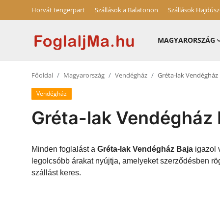
Horvát tengerpart
Szállások a Balatonon
Szállások Hajdús
MAGYARORSZÁG
Magyarország
Főoldal
Magyarország
Vendégház
Gréta-lak Vendégház 
Horvát tengerpart
Vendégház
Szállások a Balatonon
Gréta-lak Vendégház 
Horvátország
Blog
Minden foglalást a
Gréta-lak Vendégház Baja
igazol 
legolcsóbb árakat nyújtja, amelyeket szerződésben rö
Szállások Hajdúszoboszlón
szállást keres.