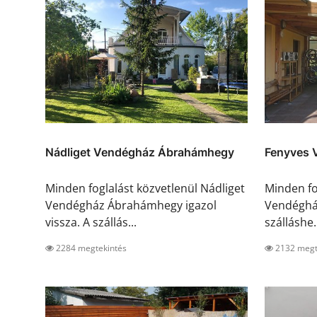
Nádliget Vendégház Ábrahámhegy
Fenyves 
Minden foglalást közvetlenül Nádliget
Minden fo
Vendégház Ábrahámhegy igazol
Vendégház
vissza. A szállás...
szálláshe.
2284 megtekintés
2132 megt