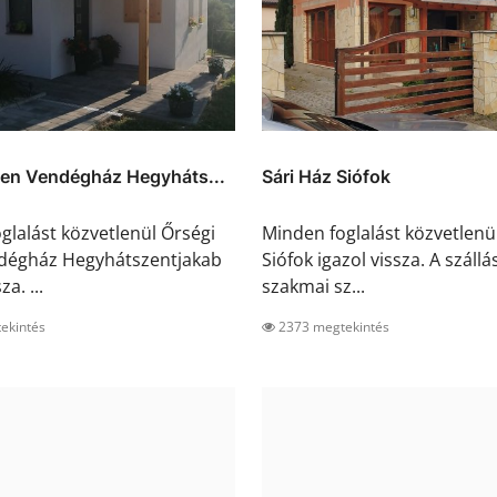
den Vendégház Hegyháts...
Sári Ház Siófok
glalást közvetlenül Őrségi
Minden foglalást közvetlenü
dégház Hegyhátszentjakab
Siófok igazol vissza. A szállá
za. ...
szakmai sz...
ekintés
2373 megtekintés