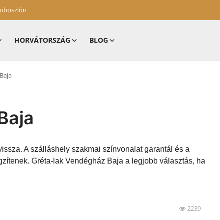
zoboszlón
HORVÁTORSZÁG
BLOG
Baja
Baja
vissza. A szálláshely szakmai színvonalat garantál és a
gzítenek. Gréta-lak Vendégház Baja a legjobb választás, ha
2239