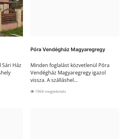
Póra Vendégház Magyaregregy
l Sári Ház
Minden foglalást közvetlenül Póra
shely
Vendégház Magyaregregy igazol
vissza. A szálláshel...
1964 megtekintés