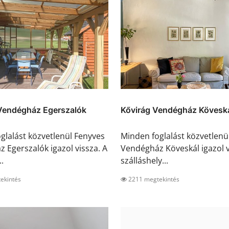
Vendégház Egerszalók
Kővirág Vendégház Kövesk
glalást közvetlenül Fenyves
Minden foglalást közvetlenü
 Egerszalók igazol vissza. A
Vendégház Köveskál igazol v
..
szálláshely...
ekintés
2211 megtekintés