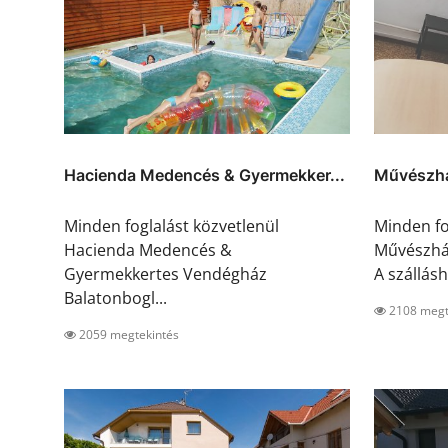
Hacienda Medencés & Gyermekker...
Művészhá
Minden foglalást közvetlenül
Minden fo
Hacienda Medencés &
Művészház
Gyermekkertes Vendégház
A szállásh
Balatonbogl...
2108 megt
2059 megtekintés