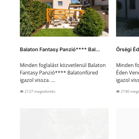
Balaton Fantasy Panzió**** Bal...
Őrségi É
Minden foglalást közvetlenül Balaton
Minden fo
Fantasy Panzió**** Balatonfüred
Éden Ven
igazol vissza. ...
igazol viss
2137 megtekintés
2190 megt