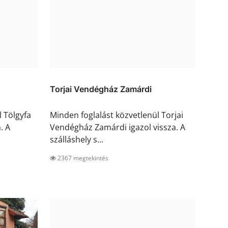
Torjai Vendégház Zamárdi
l Tölgyfa
Minden foglalást közvetlenül Torjai
. A
Vendégház Zamárdi igazol vissza. A
szálláshely s...
2367 megtekintés