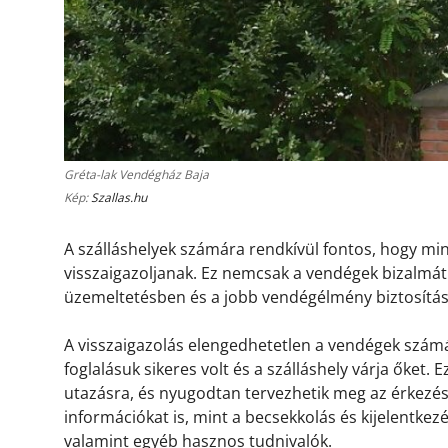
Gréta-lak Vendégház Baja
Kép:
Szallas.hu
A szálláshelyek számára rendkívül fontos, hogy m
visszaigazoljanak. Ez nemcsak a vendégek bizalmát 
üzemeltetésben és a jobb vendégélmény biztosítá
A visszaigazolás elengedhetetlen a vendégek számá
foglalásuk sikeres volt és a szálláshely várja őket.
utazásra, és nyugodtan tervezhetik meg az érkezésü
információkat is, mint a becsekkolás és kijelentkez
valamint egyéb hasznos tudnivalók.