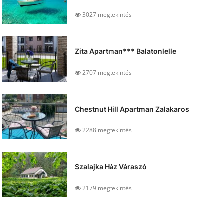
3027 megtekintés
Zita Apartman*** Balatonlelle
2707 megtekintés
Chestnut Hill Apartman Zalakaros
2288 megtekintés
Szalajka Ház Váraszó
2179 megtekintés