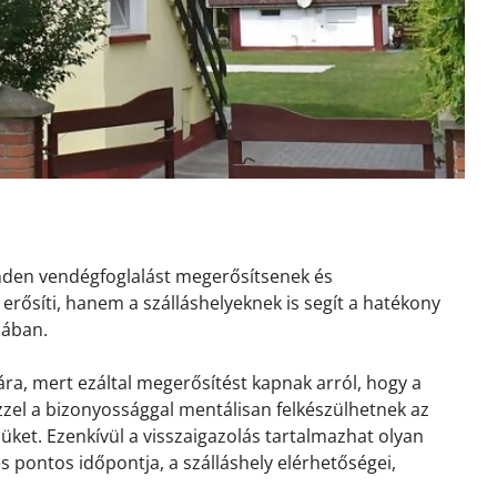
inden vendégfoglalást megerősítsenek és
erősíti, hanem a szálláshelyeknek is segít a hatékony
sában.
ra, mert ezáltal megerősítést kapnak arról, hogy a
 Ezzel a bizonyossággal mentálisan felkészülhetnek az
ket. Ezenkívül a visszaigazolás tartalmazhat olyan
és pontos időpontja, a szálláshely elérhetőségei,