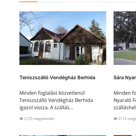
Teniszszálló Vendégház Berhida
Sára Nya
Minden foglalást közvetlenül
Minden fo
Teniszszálló Vendégház Berhida
Nyaraló F
igazol vissza. A szállás...
szálláshel
2125 megtekintés
2115 megt