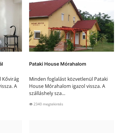
ál
Pataki House Mórahalom
l Kővirág
Minden foglalást közvetlenül Pataki
issza. A
House Mórahalom igazol vissza. A
szálláshely sza...
2340 megtekintés