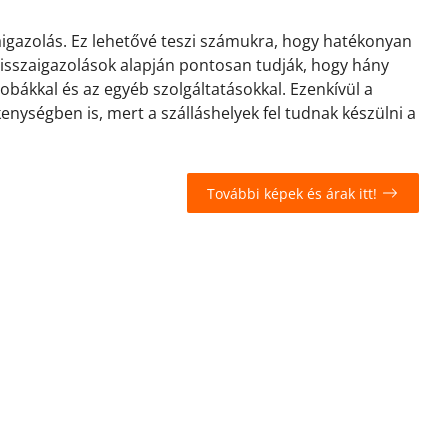
zaigazolás. Ez lehetővé teszi számukra, hogy hatékonyan
 visszaigazolások alapján pontosan tudják, hogy hány
zobákkal és az egyéb szolgáltatásokkal. Ezenkívül a
kenységben is, mert a szálláshelyek fel tudnak készülni a
További képek és árak itt!