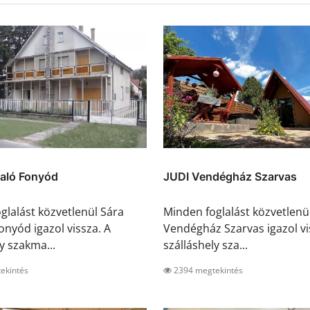
raló Fonyód
JUDI Vendégház Szarvas
glalást közvetlenül Sára
Minden foglalást közvetlenü
onyód igazol vissza. A
Vendégház Szarvas igazol vi
y szakma...
szálláshely sza...
ekintés
2394 megtekintés