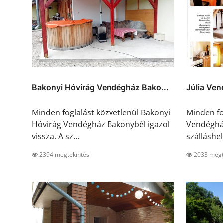
Bakonyi Hóvirág Vendégház Bako...
Júlia Ve
Minden foglalást közvetlenül Bakonyi
Minden fog
Hóvirág Vendégház Bakonybél igazol
Vendégház
vissza. A sz...
szálláshely
2394 megtekintés
2033 megt