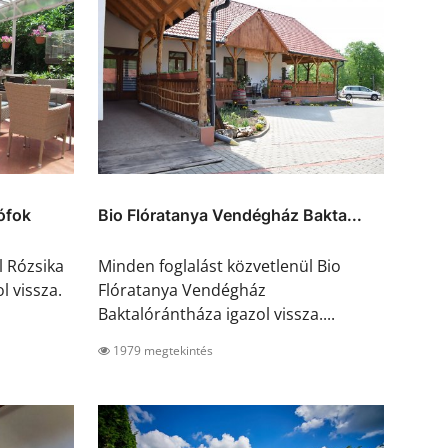
ófok
Bio Flóratanya Vendégház Bakta...
l Rózsika
Minden foglalást közvetlenül Bio
l vissza.
Flóratanya Vendégház
Baktalórántháza igazol vissza....
1979 megtekintés