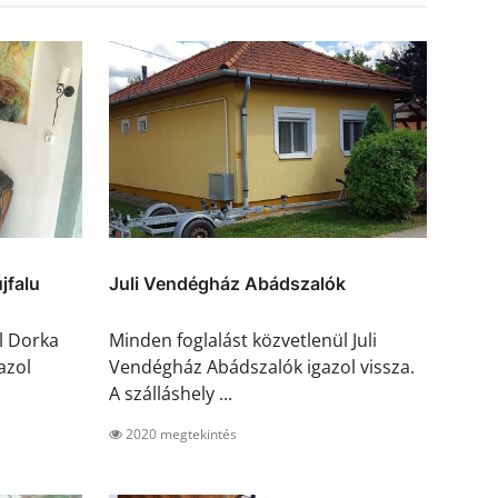
jfalu
Juli Vendégház Abádszalók
l Dorka
Minden foglalást közvetlenül Juli
azol
Vendégház Abádszalók igazol vissza.
A szálláshely ...
2020 megtekintés