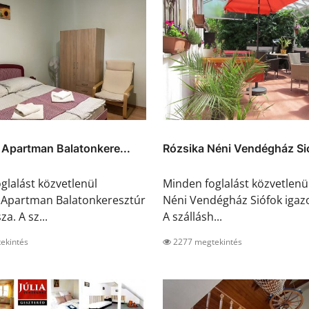
 Apartman Balatonkere...
Rózsika Néni Vendégház Si
glalást közvetlenül
Minden foglalást közvetlenü
 Apartman Balatonkeresztúr
Néni Vendégház Siófok igazo
za. A sz...
A szállásh...
ekintés
2277 megtekintés