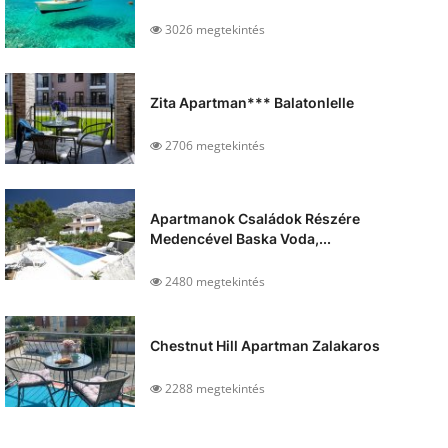
3026 megtekintés
Zita Apartman*** Balatonlelle
2706 megtekintés
Apartmanok Családok Részére
Medencével Baska Voda,...
2480 megtekintés
Chestnut Hill Apartman Zalakaros
2288 megtekintés