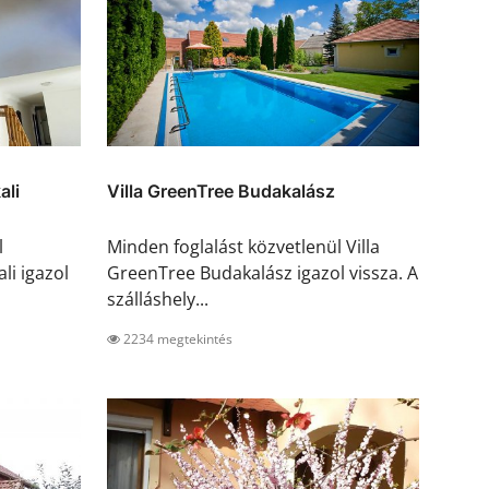
ali
Villa GreenTree Budakalász
l
Minden foglalást közvetlenül Villa
li igazol
GreenTree Budakalász igazol vissza. A
szálláshely...
2234 megtekintés