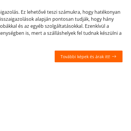
zaigazolás. Ez lehetővé teszi számukra, hogy hatékonyan
 visszaigazolások alapján pontosan tudják, hogy hány
zobákkal és az egyéb szolgáltatásokkal. Ezenkívül a
kenységben is, mert a szálláshelyek fel tudnak készülni a
További képek és árak itt!