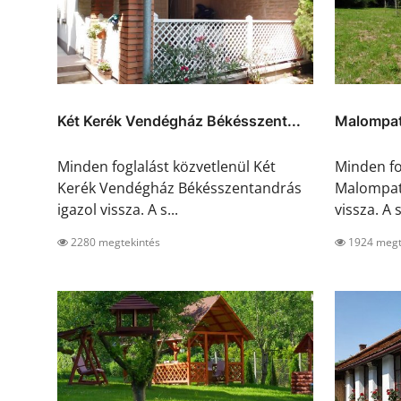
Két Kerék Vendégház Békésszent...
Malompat
Minden foglalást közvetlenül Két
Minden fo
Kerék Vendégház Békésszentandrás
Malompat
igazol vissza. A s...
vissza. A s
2280 megtekintés
1924 megt