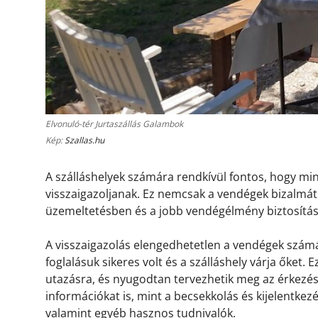
Elvonuló-tér Jurtaszállás Galambok
Kép:
Szallas.hu
A szálláshelyek számára rendkívül fontos, hogy m
visszaigazoljanak. Ez nemcsak a vendégek bizalmát 
üzemeltetésben és a jobb vendégélmény biztosítá
A visszaigazolás elengedhetetlen a vendégek számá
foglalásuk sikeres volt és a szálláshely várja őket.
utazásra, és nyugodtan tervezhetik meg az érkezésü
információkat is, mint a becsekkolás és kijelentkez
valamint egyéb hasznos tudnivalók.