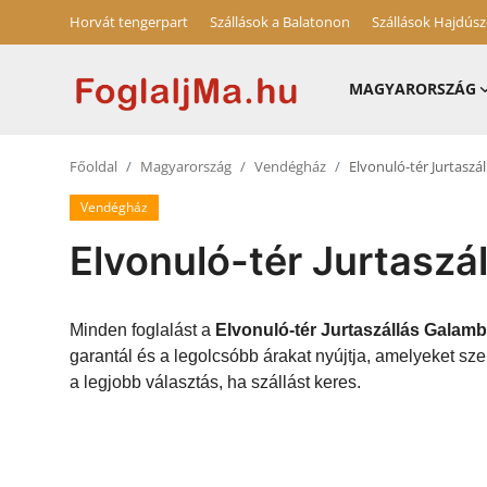
Horvát tengerpart
Szállások a Balatonon
Szállások Hajdús
MAGYARORSZÁG
Magyarország
Főoldal
Magyarország
Vendégház
Elvonuló-tér Jurtasz
Horvát tengerpart
Vendégház
Szállások a Balatonon
Elvonuló-tér Jurtaszá
Horvátország
Blog
Minden foglalást a
Elvonuló-tér Jurtaszállás Galam
garantál és a legolcsóbb árakat nyújtja, amelyeket sz
Szállások Hajdúszoboszlón
a legjobb választás, ha szállást keres.