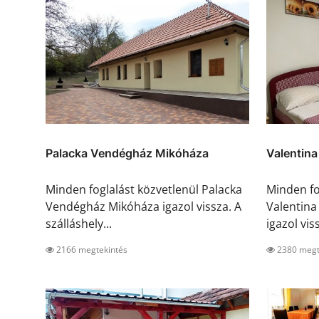
Palacka Vendégház Mikóháza
Valentina
Minden foglalást közvetlenül Palacka
Minden fo
Vendégház Mikóháza igazol vissza. A
Valentina
szálláshely...
igazol viss
2166 megtekintés
2380 megt