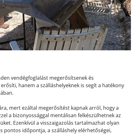
inden vendégfoglalást megerősítsenek és
erősíti, hanem a szálláshelyeknek is segít a hatékony
sában.
ra, mert ezáltal megerősítést kapnak arról, hogy a
 Ezzel a bizonyossággal mentálisan felkészülhetnek az
ket. Ezenkívül a visszaigazolás tartalmazhat olyan
és pontos időpontja, a szálláshely elérhetőségei,