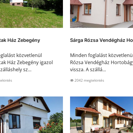
ak Ház Zebegény
Sárga Rózsa Vendégház Ho
glalást közvetlenül
Minden foglalást közvetlenü
ak Ház Zebegény igazol
Rózsa Vendégház Hortobágy
zálláshely sz...
vissza. A szállá...
ekintés
2042 megtekintés