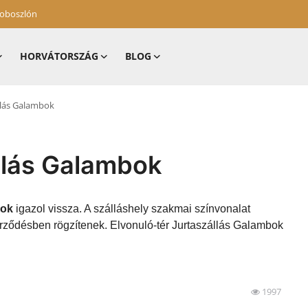
zoboszlón
HORVÁTORSZÁG
BLOG
állás Galambok
llás Galambok
bok
igazol vissza. A szálláshely szakmai színvonalat
erződésben rögzítenek. Elvonuló-tér Jurtaszállás Galambok
1997