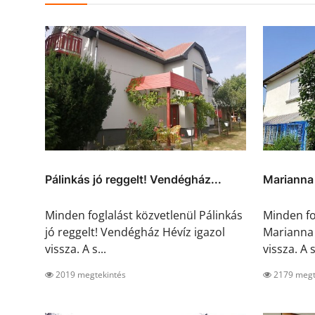
Pálinkás jó reggelt! Vendégház...
Marianna
Minden foglalást közvetlenül Pálinkás
Minden fo
jó reggelt! Vendégház Hévíz igazol
Marianna
vissza. A s...
vissza. A s
2019 megtekintés
2179 megt