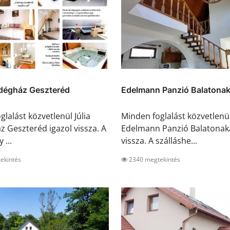
ndégház Geszteréd
Edelmann Panzió Balatonak
lalást közvetlenül Júlia
Minden foglalást közvetlenü
 Geszteréd igazol vissza. A
Edelmann Panzió Balatonaka
 ...
vissza. A szálláshe...
ekintés
2340 megtekintés