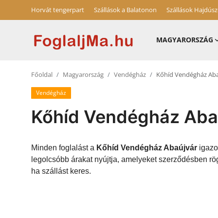
Horvát tengerpart
Szállások a Balatonon
Szállások Hajdús
MAGYARORSZÁG
Horvát tengerpart
Főoldal
Magyarország
Vendégház
Kőhíd Vendégház Aba
Magyarország
Vendégház
Szállások a Balatonon
Kőhíd Vendégház Aba
Horvátország
Blog
Minden foglalást a
Kőhíd Vendégház Abaújvár
igazol
legolcsóbb árakat nyújtja, amelyeket szerződésben rö
Szállások Hajdúszoboszlón
ha szállást keres.