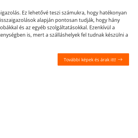
zaigazolás. Ez lehetővé teszi számukra, hogy hatékonyan
 visszaigazolások alapján pontosan tudják, hogy hány
zobákkal és az egyéb szolgáltatásokkal. Ezenkívül a
kenységben is, mert a szálláshelyek fel tudnak készülni a
További képek és árak itt!