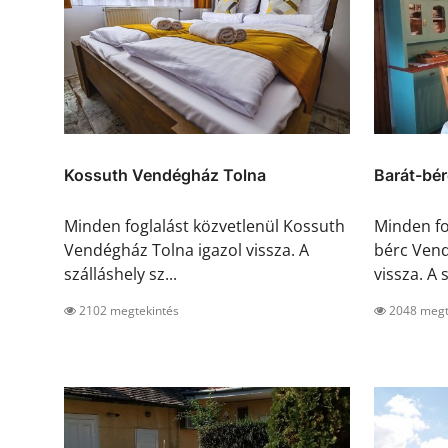
Kossuth Vendégház Tolna
Barát-bé
Minden foglalást közvetlenül Kossuth
Minden fo
Vendégház Tolna igazol vissza. A
bérc Ven
szálláshely sz...
vissza. A s
2102 megtekintés
2048 megt