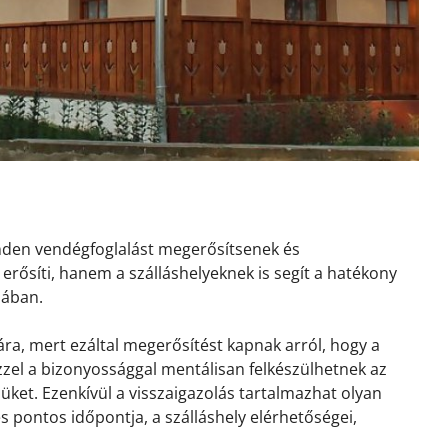
inden vendégfoglalást megerősítsenek és
erősíti, hanem a szálláshelyeknek is segít a hatékony
sában.
ra, mert ezáltal megerősítést kapnak arról, hogy a
 Ezzel a bizonyossággal mentálisan felkészülhetnek az
ket. Ezenkívül a visszaigazolás tartalmazhat olyan
és pontos időpontja, a szálláshely elérhetőségei,