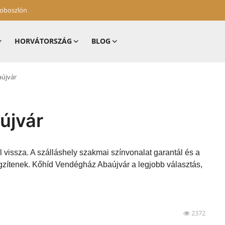
zoboszlón
HORVÁTORSZÁG
BLOG
újvár
újvár
 vissza. A szálláshely szakmai színvonalat garantál és a
gzítenek. Kőhíd Vendégház Abaújvár a legjobb választás,
2372