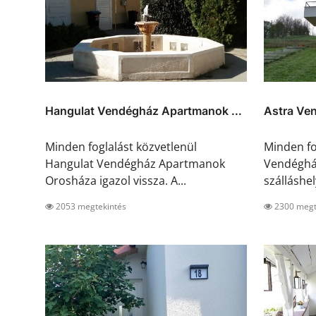
Hangulat Vendégház Apartmanok ...
Astra Ve
Minden foglalást közvetlenül
Minden fo
Hangulat Vendégház Apartmanok
Vendégház
Orosháza igazol vissza. A...
szálláshely
2053 megtekintés
2300 megt