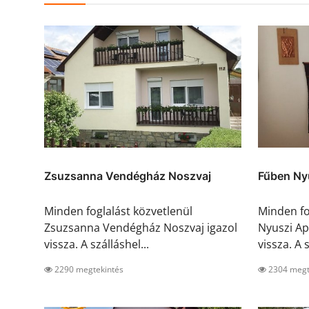
Zsuzsanna Vendégház Noszvaj
Fűben Ny
Minden foglalást közvetlenül
Minden fo
Zsuzsanna Vendégház Noszvaj igazol
Nyuszi A
vissza. A szálláshel...
vissza. A s
2290 megtekintés
2304 megt