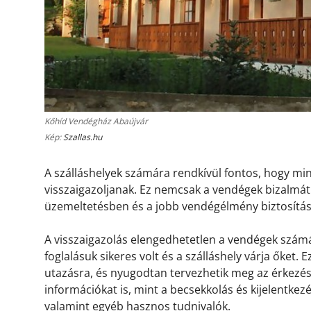
Kőhíd Vendégház Abaújvár
Kép:
Szallas.hu
A szálláshelyek számára rendkívül fontos, hogy m
visszaigazoljanak. Ez nemcsak a vendégek bizalmát 
üzemeltetésben és a jobb vendégélmény biztosítá
A visszaigazolás elengedhetetlen a vendégek számá
foglalásuk sikeres volt és a szálláshely várja őket.
utazásra, és nyugodtan tervezhetik meg az érkezésü
információkat is, mint a becsekkolás és kijelentkez
valamint egyéb hasznos tudnivalók.