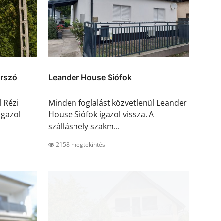
árszó
Leander House Siófok
l Rézi
Minden foglalást közvetlenül Leander
igazol
House Siófok igazol vissza. A
szálláshely szakm...
2158 megtekintés