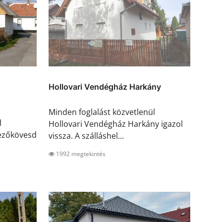
Hollovari Vendégház Harkány
Minden foglalást közvetlenül
l
Hollovari Vendégház Harkány igazol
ezőkövesd
vissza. A szálláshel...
1992 megtekintés