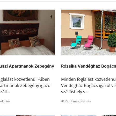
uszi Apartmanok Zebegény
Rózsika Vendégház Bogác
glalást közvetlenül Fűben
Minden foglalást közvetlenü
partmanok Zebegény igazol
Vendégház Bogács igazol vis
záll...
szálláshely s...
ekintés
2232 megtekintés