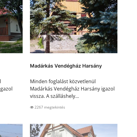
Madárkás Vendégház Harsány
l
Minden foglalást közvetlenül
igazol
Madárkás Vendégház Harsány igazol
vissza. A szálláshely...
2267 megtekintés