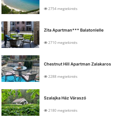
2754 megtekintés
Zita Apartman*** Balatonlelle
2710 megtekintés
Chestnut Hill Apartman Zalakaros
2288 megtekintés
Szalajka Ház Váraszó
2180 megtekintés