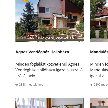
Ágnes Vendégház Hollóháza
Mandulás
Minden foglalást közvetlenül Ágnes
Minden fo
Vendégház Hollóháza igazol vissza. A
Mandulás
szálláshely ...
igazol vis
2388 megtekintés
2205 megt