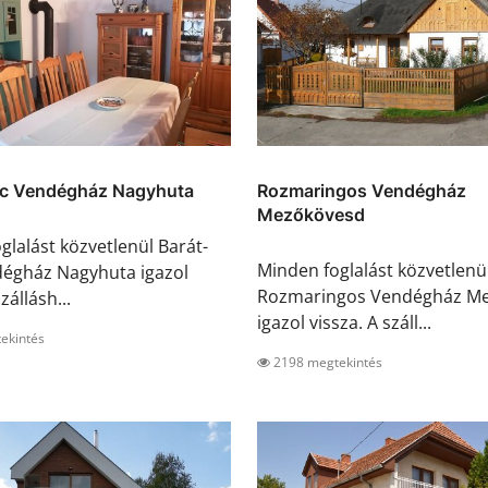
rc Vendégház Nagyhuta
Rozmaringos Vendégház
Mezőkövesd
glalást közvetlenül Barát-
Minden foglalást közvetlenü
dégház Nagyhuta igazol
Rozmaringos Vendégház M
zállásh...
igazol vissza. A száll...
ekintés
2198 megtekintés