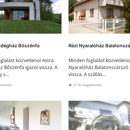
ndégház Bőszénfa
Rézi Nyaralóház Balatonsz
glalást közvetlenül Astra
Minden foglalást közvetlenü
 Bőszénfa igazol vissza. A
Nyaralóház Balatonszárszó 
 s...
vissza. A szállás...
ekintés
2116 megtekintés