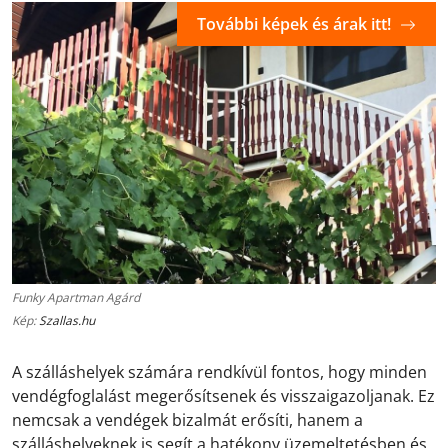
További képek és árak itt!
Funky Apartman Agárd
Kép:
Szallas.hu
A szálláshelyek számára rendkívül fontos, hogy minden
vendégfoglalást megerősítsenek és visszaigazoljanak. Ez
nemcsak a vendégek bizalmát erősíti, hanem a
szálláshelyeknek is segít a hatékony üzemeltetésben és