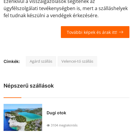
Ezenkívül a visszaigazolások segítenek az
ügyfélszolgálati tevékenységben is, mert a szálláshelyek
fel tudnak készülni a vendégek érkezésére.
További képek és árak itt!
Agárd szállás
Velencei-tó szállás
Címkék:
Népszerű szállások
Dugi otok
3104 megtekintés