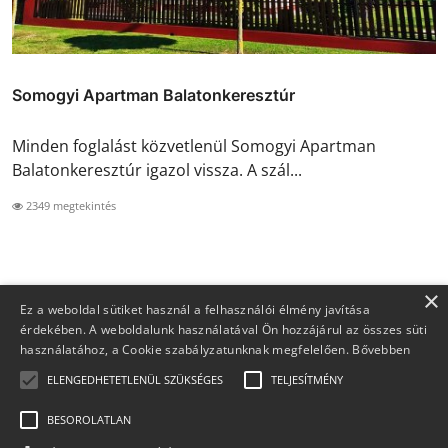
Somogyi Apartman Balatonkeresztúr
Minden foglalást közvetlenül Somogyi Apartman
Balatonkeresztúr igazol vissza. A szál...
2349 megtekintés
×
Ez a weboldal sütiket használ a felhasználói élmény javítása
érdekében. A weboldalunk használatával Ön hozzájárul az összes süti
használatához, a Cookie szabályzatunknak megfelelően.
Bővebben
ELENGEDHETETLENÜL SZÜKSÉGES
TELJESÍTMÉNY
BESOROLATLAN
Copyright 2026 Foglaljma.hu - Minden jog fenntartva.