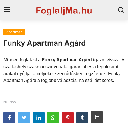
Apartman
Magyarország
Funky Apartman Agárd
Horvát tengerpart
Minden foglalást a
Funky Apartman Agárd
igazol vissza. A
Horvátország
szálláshely szakmai színvonalat garantál és a legolcsóbb
árakat nyújtja, amelyeket szerződésben rögzítenek. Funky
Szállások a Balatonon
Apartman Agárd a legjobb választás, ha szállást keres.
Szállások Hajdúszoboszlón
Blog
1955