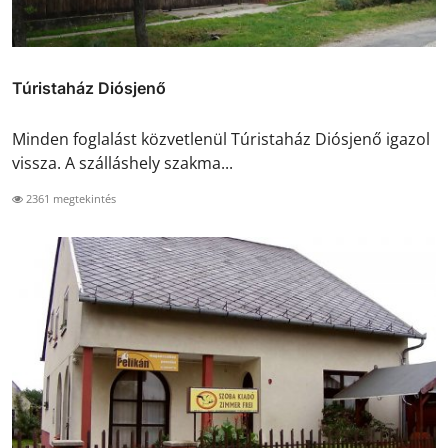
Túristaház Diósjenő
Minden foglalást közvetlenül Túristaház Diósjenő igazol
vissza. A szálláshely szakma...
2361 megtekintés