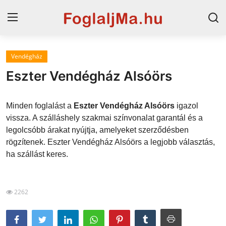
Vendégház
Magyarország
Eszter Vendégház Alsóörs
Horvát tengerpart
Minden foglalást a
Eszter Vendégház Alsóörs
igazol
Szállások a Balatonon
vissza. A szálláshely szakmai színvonalat garantál és a
legolcsóbb árakat nyújtja, amelyeket szerződésben
Horvátország
rögzítenek. Eszter Vendégház Alsóörs a legjobb választás,
Blog
ha szállást keres.
Szállások Hajdúszoboszlón
2262