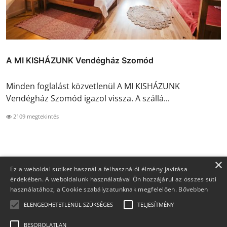
A MI KISHÁZUNK Vendégház Szomód
Minden foglalást közvetlenül A MI KISHÁZUNK
Vendégház Szomód igazol vissza. A szállá...
2109 megtekintés
×
Ez a weboldal sütiket használ a felhasználói élmény javítása
érdekében. A weboldalunk használatával Ön hozzájárul az összes süti
használatához, a Cookie szabályzatunknak megfelelően.
Bővebben
ELENGEDHETETLENÜL SZÜKSÉGES
TELJESÍTMÉNY
BESOROLATLAN