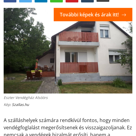
További képek és árak itt!
Eszter Vendégház Alsóörs
Kép:
Szallas.hu
A szálláshelyek számára rendkívül fontos, hogy minden
vendégfoglalást megerősítsenek és visszaigazoljanak. Ez
nemcsak a vendégek bizalmát erősíti, hanem a