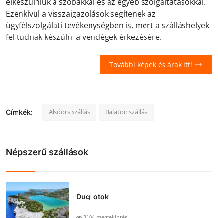
elkészülniük a szobákkal és az egyéb szolgáltatásokkal.
Ezenkívül a visszaigazolások segítenek az
ügyfélszolgálati tevékenységben is, mert a szálláshelyek
fel tudnak készülni a vendégek érkezésére.
További képek és árak itt!
Alsóörs szállás
Balaton szállás
Címkék:
Népszerű szállások
Dugi otok
3104 megtekintés