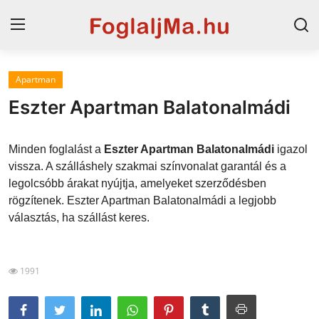
Apartman
Horvát tengerpart
Eszter Apartman Balatonalmádi
Magyarország
Minden foglalást a
Eszter Apartman Balatonalmádi
igazol
Horvátország
vissza. A szálláshely szakmai színvonalat garantál és a
legolcsóbb árakat nyújtja, amelyeket szerződésben
Szállások a Balatonon
rögzítenek. Eszter Apartman Balatonalmádi a legjobb
Szállások Hajdúszoboszlón
választás, ha szállást keres.
Blog
1991