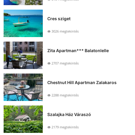
Cres sziget
3026 megtekintés
Zita Apartman*** Balatonlelle
2707 megtekintés
Chestnut Hill Apartman Zalakaros
2288 megtekintés
Szalajka Ház Váraszó
2179 megtekintés