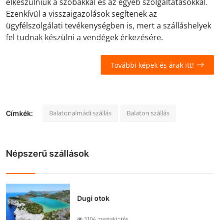
elkészülniük a szobákkal és az egyéb szolgáltatásokkal.
Ezenkívül a visszaigazolások segítenek az
ügyfélszolgálati tevékenységben is, mert a szálláshelyek
fel tudnak készülni a vendégek érkezésére.
További képek és árak itt!
Balatonalmádi szállás
Balaton szállás
Címkék:
Népszerű szállások
Dugi otok
3104 megtekintés