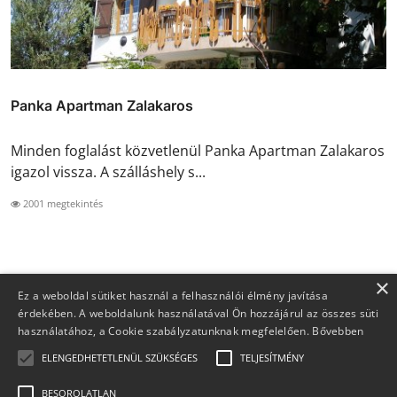
Panka Apartman Zalakaros
Minden foglalást közvetlenül Panka Apartman Zalakaros
igazol vissza. A szálláshely s...
2001 megtekintés
×
Ez a weboldal sütiket használ a felhasználói élmény javítása
érdekében. A weboldalunk használatával Ön hozzájárul az összes süti
használatához, a Cookie szabályzatunknak megfelelően.
Bővebben
ELENGEDHETETLENÜL SZÜKSÉGES
TELJESÍTMÉNY
BESOROLATLAN