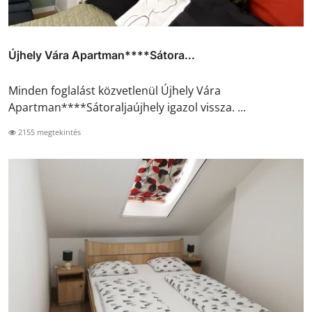
Újhely Vára Apartman****Sátora...
Minden foglalást közvetlenül Újhely Vára
Apartman****Sátoraljaújhely igazol vissza. ...
2155 megtekintés