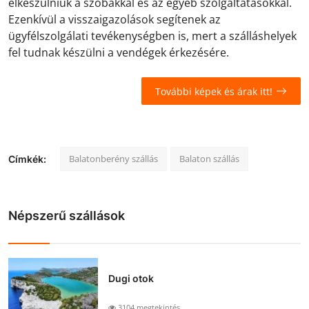
elkészülniük a szobákkal és az egyéb szolgáltatásokkal.
Ezenkívül a visszaigazolások segítenek az
ügyfélszolgálati tevékenységben is, mert a szálláshelyek
fel tudnak készülni a vendégek érkezésére.
További képek és árak itt!
Balatonberény szállás
Balaton szállás
Címkék:
Népszerű szállások
Dugi otok
3104 megtekintés