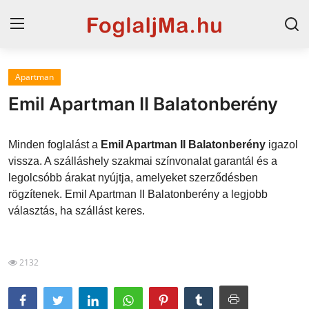
Apartman
Magyarország
Emil Apartman II Balatonberény
Horvát tengerpart
Minden foglalást a
Emil Apartman II Balatonberény
igazol
Szállások a Balatonon
vissza. A szálláshely szakmai színvonalat garantál és a
legolcsóbb árakat nyújtja, amelyeket szerződésben
Horvátország
rögzítenek. Emil Apartman II Balatonberény a legjobb
Szállások Hajdúszoboszlón
választás, ha szállást keres.
Blog
2132