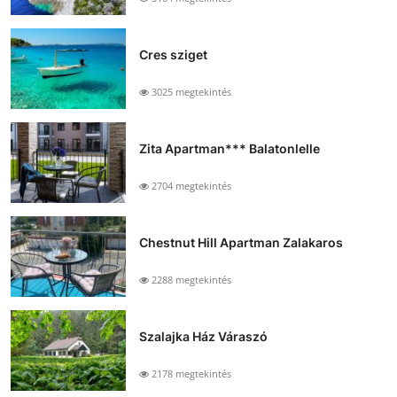
Cres sziget
3025 megtekintés
Zita Apartman*** Balatonlelle
2704 megtekintés
Chestnut Hill Apartman Zalakaros
2288 megtekintés
Szalajka Ház Váraszó
2178 megtekintés