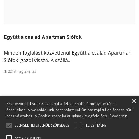
Együtt a család Apartman Siófok
Minden foglalást közvetlenül Együtt a család Apartman
Siófok igazol vissza. A szállá...
2218 megtekintés
×
Ez a weboldal sütiket használ a felhasználói élmény javítása
érdekében. A weboldalunk használatával Ön hozzájárul az összes süti
használatához, a Cookie szabályzatunknak megfelelően.
Bővebben
ELENGEDHETETLENÜL SZÜKSÉGES
TELJESÍTMÉNY
BESOROLATLAN