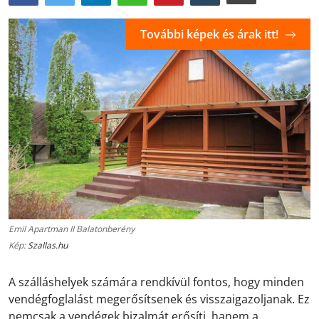
További képek és árak itt!
Emil Apartman II Balatonberény
Kép:
Szallas.hu
A szálláshelyek számára rendkívül fontos, hogy minden
vendégfoglalást megerősítsenek és visszaigazoljanak. Ez
nemcsak a vendégek bizalmát erősíti, hanem a