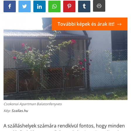
További képek és árak itt!
Csokonai Apartman Balatonfenyves
Kép:
Szallas.hu
A szálláshelyek számára rendkívül fontos, hogy minden