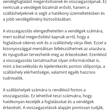
vendégfoglalást megerősítsenek és visszaigazoljanak. Ez
nemcsak a vendégek bizalmát erősíti, hanem a
szálláshelyeknek is segít a hatékony üzemeltetésben és
a jobb vendégélmény biztosításában.
A visszaigazolás elengedhetetlen a vendégek számára,
mert ezáltal megerősítést kapnak arról, hogy a
foglalásuk sikeres volt és a szálláshely várja őket. Ezzel a
bizonyossággal mentálisan felkészülhetnek az utazásra,
és nyugodtan tervezhetik meg az érkezésüket. Ezenkívül
a visszaigazolás tartalmazhat olyan információkat is,
mint a becsekkolás és kijelentkezés pontos időpontja, a
szálláshely elérhetőségei, valamint egyéb hasznos
tudnivalók.
A szálláshelyek számára is rendkívül fontos a
visszaigazolás. Ez lehetővé teszi számukra, hogy
hatékonyan kezeljék a foglalásokat és a vendégek
érkezését. A visszaigazolások alapján pontosan tudják,