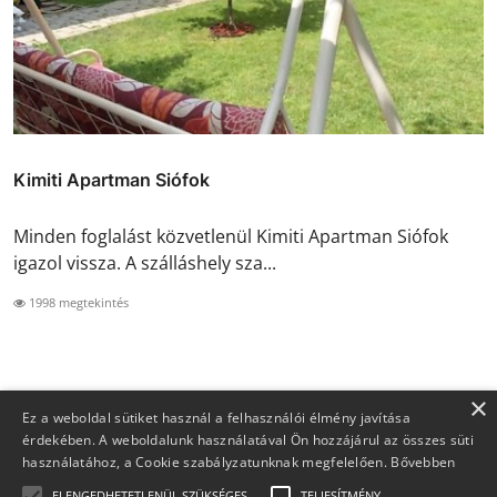
Kimiti Apartman Siófok
Minden foglalást közvetlenül Kimiti Apartman Siófok
igazol vissza. A szálláshely sza...
1998 megtekintés
×
Ez a weboldal sütiket használ a felhasználói élmény javítása
érdekében. A weboldalunk használatával Ön hozzájárul az összes süti
használatához, a Cookie szabályzatunknak megfelelően.
Bővebben
ELENGEDHETETLENÜL SZÜKSÉGES
TELJESÍTMÉNY