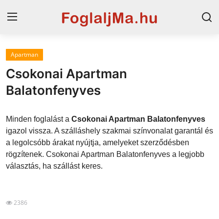
Apartman
Horvát tengerpart
Csokonai Apartman
Magyarország
Balatonfenyves
Horvátország
Minden foglalást a
Csokonai Apartman Balatonfenyves
Szállások a Balatonon
igazol vissza. A szálláshely szakmai színvonalat garantál és
a legolcsóbb árakat nyújtja, amelyeket szerződésben
Szállások Hajdúszoboszlón
rögzítenek. Csokonai Apartman Balatonfenyves a legjobb
választás, ha szállást keres.
Blog
2386