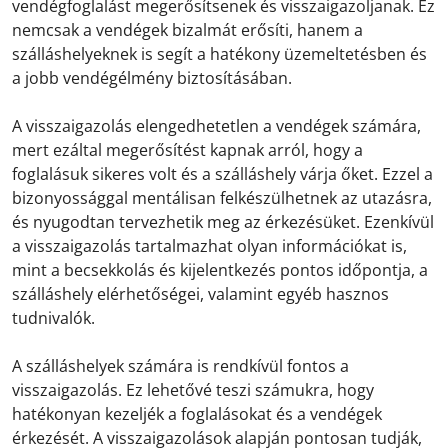
vendégfoglalást megerősítsenek és visszaigazoljanak. Ez
nemcsak a vendégek bizalmát erősíti, hanem a
szálláshelyeknek is segít a hatékony üzemeltetésben és
a jobb vendégélmény biztosításában.
A visszaigazolás elengedhetetlen a vendégek számára,
mert ezáltal megerősítést kapnak arról, hogy a
foglalásuk sikeres volt és a szálláshely várja őket. Ezzel a
bizonyossággal mentálisan felkészülhetnek az utazásra,
és nyugodtan tervezhetik meg az érkezésüket. Ezenkívül
a visszaigazolás tartalmazhat olyan információkat is,
mint a becsekkolás és kijelentkezés pontos időpontja, a
szálláshely elérhetőségei, valamint egyéb hasznos
tudnivalók.
A szálláshelyek számára is rendkívül fontos a
visszaigazolás. Ez lehetővé teszi számukra, hogy
hatékonyan kezeljék a foglalásokat és a vendégek
érkezését. A visszaigazolások alapján pontosan tudják,