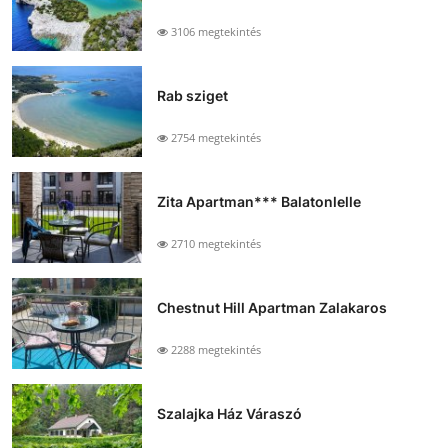
3106 megtekintés
Rab sziget
2754 megtekintés
Zita Apartman*** Balatonlelle
2710 megtekintés
Chestnut Hill Apartman Zalakaros
2288 megtekintés
Szalajka Ház Váraszó