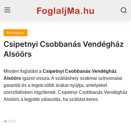
Vendégház
Magyarország
Csipetnyi Csobbanás Vendégház
Horvát tengerpart
Alsóörs
Szállások a Balatonon
Minden foglalást a
Csipetnyi Csobbanás Vendégház
Horvátország
Alsóörs
igazol vissza. A szálláshely szakmai színvonalat
garantál és a legolcsóbb árakat nyújtja, amelyeket
Szállások Hajdúszoboszlón
szerződésben rögzítenek. Csipetnyi Csobbanás Vendégház
Alsóörs a legjobb választás, ha szállást keres.
Blog
2321