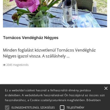
Tornácos Vendégház Négyes
Minden foglalást közvetlenül Tornácos Vendégház
Négyes igazol vissza. A szálláshely ...
2045 megtekintés
×
Ez a weboldal sütiket használ a felhasználói élmény javítása
érdekében. A weboldalunk használatával Ön hozzájárul az összes süti
használatához, a Cookie szabályzatunknak megfelelően.
Bővebben
ELENGEDHETETLENÜL SZÜKSÉGES
TELJESÍTMÉNY