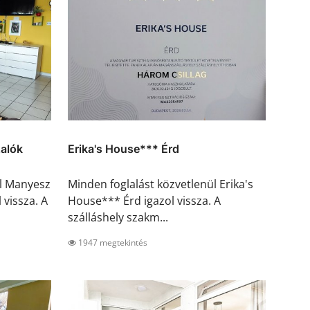
alók
Erika's House*** Érd
ül Manyesz
Minden foglalást közvetlenül Erika's
vissza. A
House*** Érd igazol vissza. A
szálláshely szakm...
1947 megtekintés