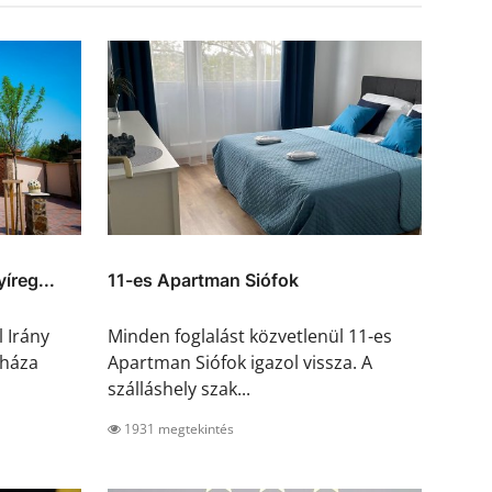
íreg...
11-es Apartman Siófok
 Irány
Minden foglalást közvetlenül 11-es
yháza
Apartman Siófok igazol vissza. A
szálláshely szak...
1931 megtekintés