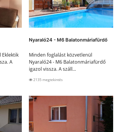
Nyaraló24 - M6 Balatonmáriafürdő
 Eklektik
Minden foglalást közvetlenül
sza. A
Nyaraló24 - M6 Balatonmáriafürdő
igazol vissza. A száll...
2135 megtekintés