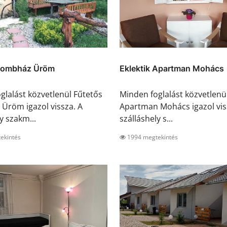
Dombház Üröm
Eklektik Apartman Mohács
glalást közvetlenül Fűtetős
Minden foglalást közvetlenül
röm igazol vissza. A
Apartman Mohács igazol vis
y szakm...
szálláshely s...
ekintés
1994 megtekintés