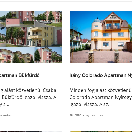
partman Bükfürdő
Irány Colorado Apartman Ny
glalást közvetlenül Csabai
Minden foglalást közvetlenül
Bükfürdő igazol vissza. A
Colorado Apartman Nyíreg
 s...
igazol vissza. A sz...
ekintés
2085 megtekintés