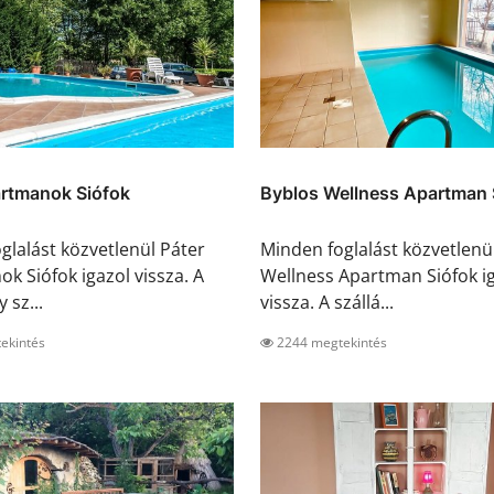
artmanok Siófok
Byblos Wellness Apartman 
glalást közvetlenül Páter
Minden foglalást közvetlenü
k Siófok igazol vissza. A
Wellness Apartman Siófok i
 sz...
vissza. A szállá...
ekintés
2244 megtekintés