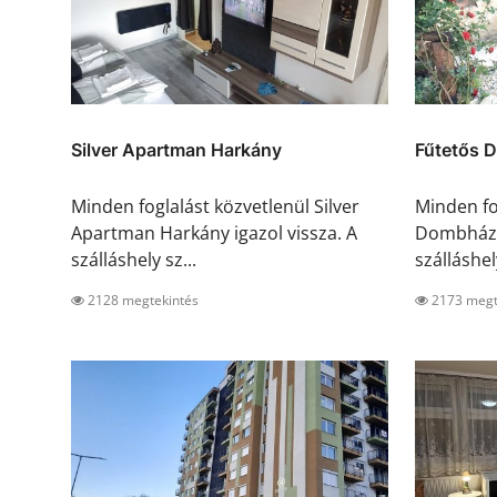
Silver Apartman Harkány
Fűtetős 
Minden foglalást közvetlenül Silver
Minden fo
Apartman Harkány igazol vissza. A
Dombház Ü
szálláshely sz...
szálláshel
2128 megtekintés
2173 megt