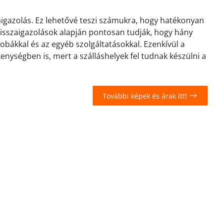
zaigazolás. Ez lehetővé teszi számukra, hogy hatékonyan
 visszaigazolások alapján pontosan tudják, hogy hány
zobákkal és az egyéb szolgáltatásokkal. Ezenkívül a
kenységben is, mert a szálláshelyek fel tudnak készülni a
További képek és árak itt!