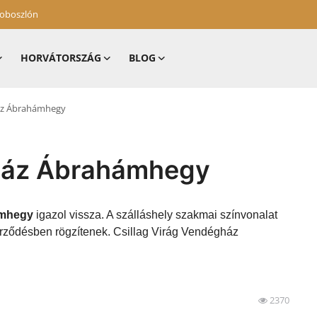
zoboszlón
HORVÁTORSZÁG
BLOG
ház Ábrahámhegy
gház Ábrahámhegy
ámhegy
igazol vissza. A szálláshely szakmai színvonalat
zerződésben rögzítenek. Csillag Virág Vendégház
2370