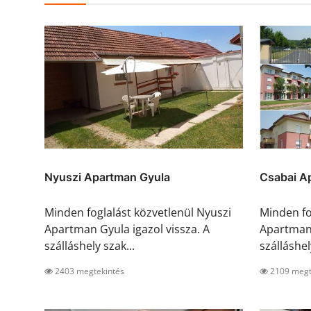
Nyuszi Apartman Gyula
Csabai A
Minden foglalást közvetlenül Nyuszi
Minden fo
Apartman Gyula igazol vissza. A
Apartman 
szálláshely szak...
szálláshely
2403 megtekintés
2109 megt