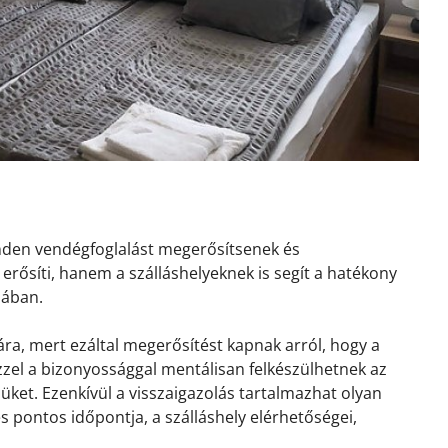
inden vendégfoglalást megerősítsenek és
erősíti, hanem a szálláshelyeknek is segít a hatékony
sában.
ra, mert ezáltal megerősítést kapnak arról, hogy a
 Ezzel a bizonyossággal mentálisan felkészülhetnek az
ket. Ezenkívül a visszaigazolás tartalmazhat olyan
és pontos időpontja, a szálláshely elérhetőségei,