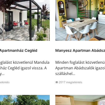
Apartmanház Cegléd
Manyesz Apartman Abádsz
glalást közvetlenül Mandula
Minden foglalást közvetlen
áz Cegléd igazol vissza. A
Apartman Abádszalók igazol 
...
szálláshel...
ekintés
2017 megtekintés