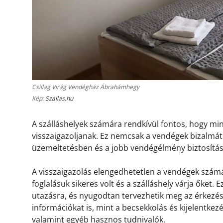
Csillag Virág Vendégház Ábrahámhegy
Kép:
Szallas.hu
A szálláshelyek számára rendkívül fontos, hogy m
visszaigazoljanak. Ez nemcsak a vendégek bizalmát 
üzemeltetésben és a jobb vendégélmény biztosítá
A visszaigazolás elengedhetetlen a vendégek számá
foglalásuk sikeres volt és a szálláshely várja őket.
utazásra, és nyugodtan tervezhetik meg az érkezésü
információkat is, mint a becsekkolás és kijelentkez
valamint egyéb hasznos tudnivalók.