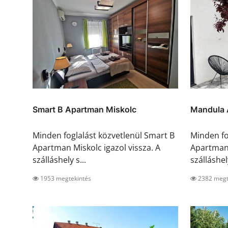
Smart B Apartman Miskolc
Mandula 
Minden foglalást közvetlenül Smart B
Minden fo
Apartman Miskolc igazol vissza. A
Apartmanh
szálláshely s...
szálláshely
1953 megtekintés
2382 megt