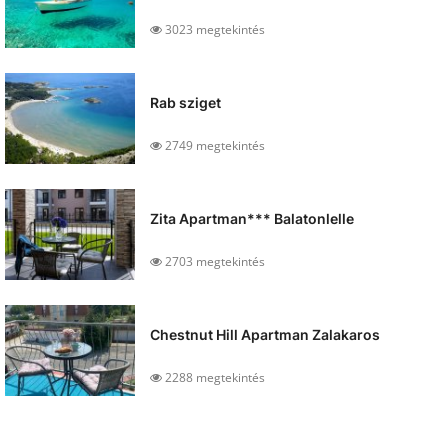
3023 megtekintés
Rab sziget
2749 megtekintés
Zita Apartman*** Balatonlelle
2703 megtekintés
Chestnut Hill Apartman Zalakaros
2288 megtekintés