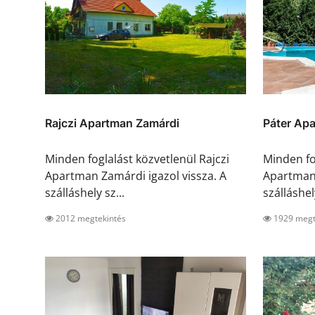
Rajczi Apartman Zamárdi
Páter Ap
Minden foglalást közvetlenül Rajczi
Minden fo
Apartman Zamárdi igazol vissza. A
Apartmano
szálláshely sz...
szálláshely
2012 megtekintés
1929 megt