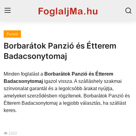
Panzió
Horvát tengerpart
Borbarátok Panzió és Étterem
Magyarország
Badacsonytomaj
Horvátország
Minden foglalást a
Borbarátok Panzió és Étterem
Szállások a Balatonon
Badacsonytomaj
igazol vissza. A szálláshely szakmai
színvonalat garantál és a legolcsóbb árakat nyújtja,
Szállások Hajdúszoboszlón
amelyeket szerződésben rögzítenek. Borbarátok Panzió és
Étterem Badacsonytomaj a legjobb választás, ha szállást
Blog
keres.
2322