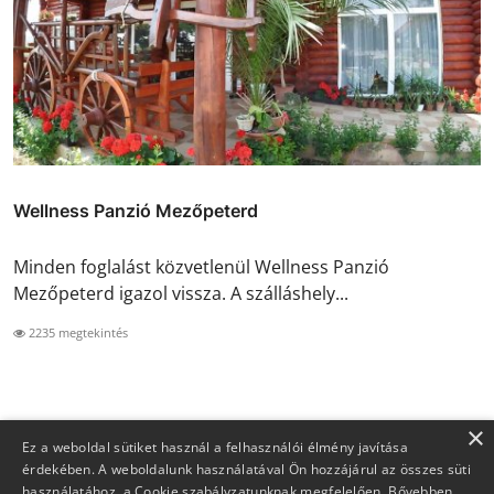
Wellness Panzió Mezőpeterd
Minden foglalást közvetlenül Wellness Panzió
Mezőpeterd igazol vissza. A szálláshely...
2235 megtekintés
×
Ez a weboldal sütiket használ a felhasználói élmény javítása
érdekében. A weboldalunk használatával Ön hozzájárul az összes süti
használatához, a Cookie szabályzatunknak megfelelően.
Bővebben