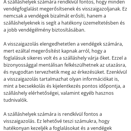
A szálláshelyek számára rendkívül fontos, hogy minden
vendégfoglalást megerősítsenek és visszaigazoljanak. Ez
nemcsak a vendégek bizalmát erősíti, hanem a
szálláshelyeknek is segít a hatékony üzemeltetésben és
a jobb vendégélmény biztosításában.
A visszaigazolás elengedhetetlen a vendégek számára,
mert ezáltal megerősítést kapnak arról, hogy a
foglalásuk sikeres volt és a szálláshely várja őket. Ezzel a
bizonyossággal mentálisan felkészülhetnek az utazásra,
és nyugodtan tervezhetik meg az érkezésüket. Ezenkívül
a visszaigazolás tartalmazhat olyan információkat is,
mint a becsekkolás és kijelentkezés pontos időpontja, a
szálláshely elérhetőségei, valamint egyéb hasznos
tudnivalók.
A szálláshelyek számára is rendkívül fontos a
visszaigazolás. Ez lehetővé teszi számukra, hogy
hatékonyan kezeljék a foglalásokat és a vendégek