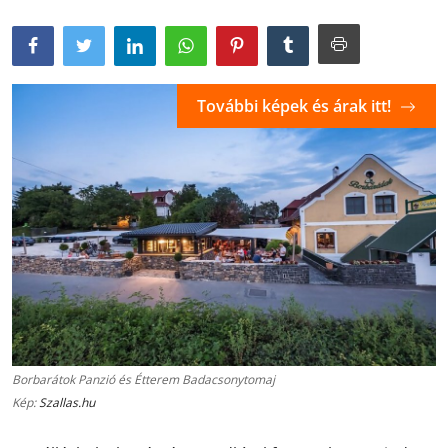
További képek és árak itt!
Borbarátok Panzió és Étterem Badacsonytomaj
Kép:
Szallas.hu