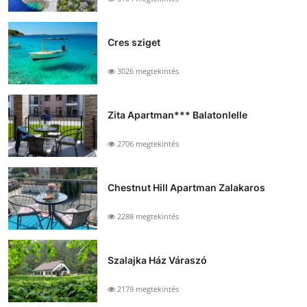
Cres sziget
3026 megtekintés
Zita Apartman*** Balatonlelle
2706 megtekintés
Chestnut Hill Apartman Zalakaros
2288 megtekintés
Szalajka Ház Váraszó
2179 megtekintés