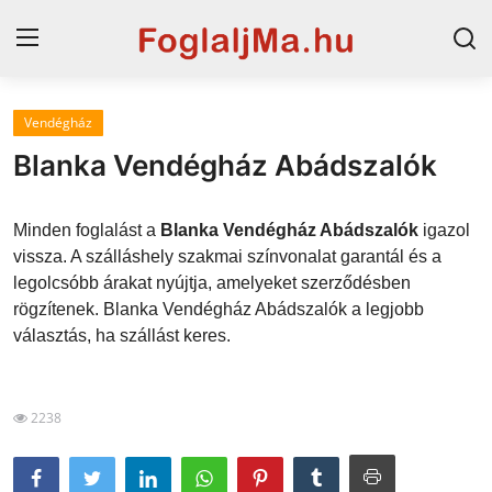
Vendégház
Magyarország
Blanka Vendégház Abádszalók
Horvát tengerpart
Minden foglalást a
Blanka Vendégház Abádszalók
igazol
Horvátország
vissza. A szálláshely szakmai színvonalat garantál és a
legolcsóbb árakat nyújtja, amelyeket szerződésben
Szállások a Balatonon
rögzítenek. Blanka Vendégház Abádszalók a legjobb
Szállások Hajdúszoboszlón
választás, ha szállást keres.
Blog
2238