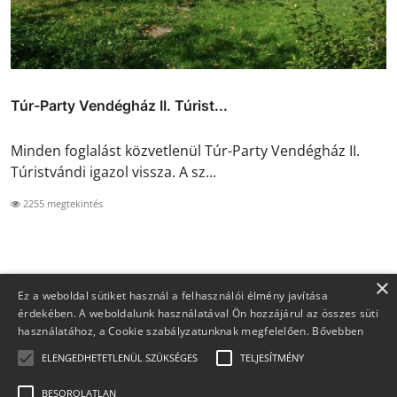
Túr-Party Vendégház II. Túrist...
Minden foglalást közvetlenül Túr-Party Vendégház II.
Túristvándi igazol vissza. A sz...
2255 megtekintés
×
Ez a weboldal sütiket használ a felhasználói élmény javítása
érdekében. A weboldalunk használatával Ön hozzájárul az összes süti
használatához, a Cookie szabályzatunknak megfelelően.
Bővebben
ELENGEDHETETLENÜL SZÜKSÉGES
TELJESÍTMÉNY
BESOROLATLAN