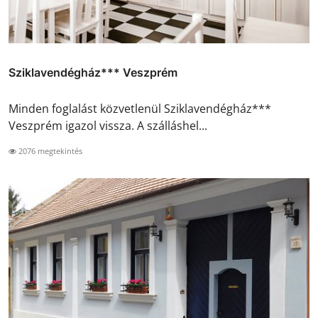
Sziklavendégház*** Veszprém
Minden foglalást közvetlenül Sziklavendégház***
Veszprém igazol vissza. A szálláshel...
2076 megtekintés