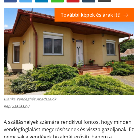
További képek és árak itt!
Blanka Vendégház Abádszalók
Kép:
Szallas.hu
A szálláshelyek számára rendkívül fontos, hogy minden
vendégfoglalást megerősítsenek és visszaigazoljanak. Ez
nemcsak a vendégek bizalmát erősíti, hanem a