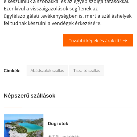
elkészülniük a szobákkal és az egyéb szolgáltatásokkal.
Ezenkívül a visszaigazolások segítenek az
ügyfélszolgálati tevékenységben is, mert a szálláshelyek
fel tudnak készülni a vendégek érkezésére.
További képek és árak itt!
Abádszalók szállás
Tisza-tó szállás
Címkék:
Népszerű szállások
Dugi otok
3104 megtekintés